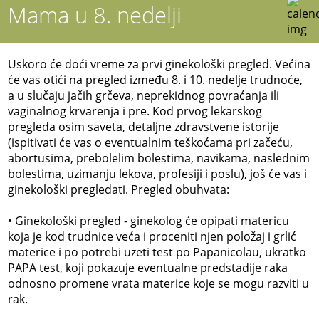
Mama u 8. nedelji
Uskoro će doći vreme za prvi ginekološki pregled. Većina
će vas otići na pregled između 8. i 10. nedelje trudnoće,
a u slučaju jačih grčeva, neprekidnog povraćanja ili
vaginalnog krvarenja i pre. Kod prvog lekarskog
pregleda osim saveta, detaljne zdravstvene istorije
(ispitivati će vas o eventualnim teškoćama pri začeću,
abortusima, prebolelim bolestima, navikama, naslednim
bolestima, uzimanju lekova, profesiji i poslu), još će vas i
ginekološki pregledati. Pregled obuhvata:
• Ginekološki pregled - ginekolog će opipati matericu
koja je kod trudnice veća i proceniti njen položaj i grlić
materice i po potrebi uzeti test po Papanicolau, ukratko
PAPA test, koji pokazuje eventualne predstadije raka
odnosno promene vrata materice koje se mogu razviti u
rak.