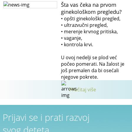
Šta vas čeka na prvom
ginekološkom pregledu?
• opšti ginekološki pregled,
• ultrazvučni pregled,
• merenje krvnog pritiska,
• vaganje,
• kontrola krvi.
U ovoj nedelji se plod već
počeo pomerati. Na žalost je
još premalen da bi osećali
njegove pokrete.
Pročitaj više
Prijavi se i prati razvoj
svog deteta