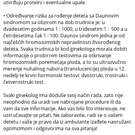
utvrđuju proteini i eventualne upale.
• Određivanje rizika za rođenje deteta sa Daunovim
sindromom sa obzirom na dob trudnice je: u
dvadesetim godinama 1 : 1000, u tridesetim 1 : 500 a u
četrdesetima čak 1 : 100. Daunov sindrom jedna je od
najčešćih hromozomskih nepravilnosti živorođenog
deteta. Svaka trudnica bi kod ginekologa morala dobiti
informacije o probirnim testovima za otkrivanje
hromozomskih poremećaja ploda, a to su ultrazvučno
merenje nuhalnog nabora (translucencije) ploda u 12.
nedelji te krvni hormonski testovi: dvostruki, trostruki i
četverostruki test.
Svaki ginekolog ima doduše svoj način rada, zato nije
neophodno da uradi sve nabrojane procedure ili da
vam da sve informacije. Ako vas bilo što interesuje, ne
ustručavajte se pitati. Ne zaboravite, radi se o vašem
detetu i vaše je pravo da iz ambulante izađete naoružani
optimizmom i odgovorima na sva pitanja!