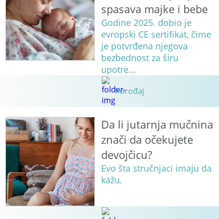
spasava majke i bebe
Godine 2025. dobio je
evropski CE sertifikat, čime
je potvrđena njegova
bezbednost za širu
upotre...
Porođaj
Da li jutarnja mučnina
znači da očekujete
devojčicu?
Evo šta stručnjaci imaju da
kažu.