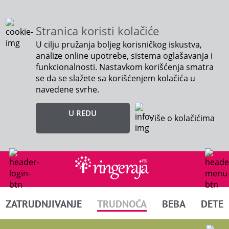
Stranica koristi kolačiće
U cilju pružanja boljeg korisničkog iskustva,
analize online upotrebe, sistema oglašavanja i
funkcionalnosti. Nastavkom korišćenja smatra
se da se slažete sa korišćenjem kolačića u
navedene svrhe.
U REDU
Više o kolačićima
ZATRUDNJIVANJE
TRUDNOĆA
BEBA
DETE