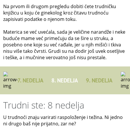
Na prvom ili drugom pregledu dobiti ćete trudničku
knjižicu u koju će ginekolog kroz čitavu trudnoću
zapisivati podatke o njenom toku.
Materica se već uvećala, sada je veličine narandže i neke
buduće mame već primećuju da se šire u struku, a
posebno one koje su već rađale, jer u njih mišići i tkiva
nisu više tako čvrsti. Grudi su na dodir još uvek osetljive
i teške, a i mučnine verovatno još nisu prestale.
7. NEDELJA
8. NEDELJA
9. NEDELJA
Trudni ste: 8 nedelja
U trudnoći znaju varirati raspoloženje i težina. Ni jedno
ni drugo baš nije prijatno, zar ne?