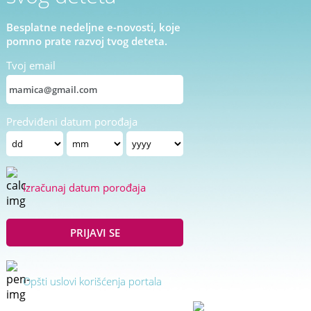
Besplatne nedeljne e-novosti, koje
pomno prate razvoj tvog deteta.
Tvoj email
Predviđeni datum porođaja
Izračunaj datum porođaja
PRIJAVI SE
Opšti uslovi korišćenja portala