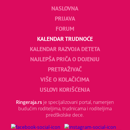
NASLOVNA
PRIJAVA
FORUM
KALENDAR TRUDNOĆE
KALENDAR RAZVOJA DETETA
NAJLEPŠA PRIČA O DOJENJU
PRETRAŽIVAČ
VIŠE O KOLAČIĆIMA
USLOVI KORIŠĆENJA
Ringeraja.rs
je specijalizovani portal, namenjen
budućim roditeljima, trudnicama i roditeljima
predškolske dece.