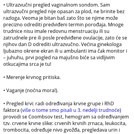
• Ultrazvučni pregled vaginalnom sondom. Sam
ultrazvučni pregled nije opasan za plod, ne brinite bez
razloga. Veoma je bitan baš zato što se njime može
precizno odrediti predviđeni termin porođaja. Mnoge
trudnice nisu imale redovnu menstruaciju ili su
zatrudnele pre ili posle predviđene ovulacije, zato će se
njihov dan D odrediti ultrazvučno. Većina ginekologa
ljubazno okrene ekran ili u ambulanti ima čak monitor i
– juhuhu, prvi pogled na majušno biće sa vidljivim
otkucajima srca je tu!
• Merenje krvnog pritiska.
• Vaganje (noćna mora!).
• Pregled krvi: radi određivanja krvne grupe i RhD
faktora (
više o tome smo pisali u 3. nedelji trudnoće
)
provodi se Coombsov test, hemogram sa određivanjem
tzv. crvene krvne slike: crvenih krvnih zrnaca, leukocita,
trombocita, određuje nivo gvožđa, pregledava urin i