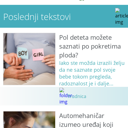
Poslednji tekstovi
Pol deteta možete
saznati po pokretima
ploda?
Iako ste možda izrazili želju
da ne saznate pol svoje
bebe tokom pregleda,
radoznalost je i dalje...
Trudnica
Automehaničar
izumeo uređaj koji