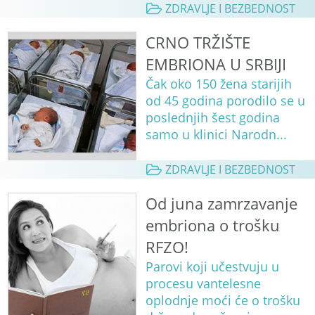
ZDRAVLJE I BEZBEDNOST
CRNO TRŽIŠTE
EMBRIONA U SRBIJI
Čak oko 150 žena starijih
od 45 godina porodilo se u
poslednjih šest godina
samo u klinici Narodn...
ZDRAVLJE I BEZBEDNOST
Od juna zamrzavanje
embriona o trošku
RFZO!
Parovi koji učestvuju u
procesu vantelesne
oplodnje moći će o trošku