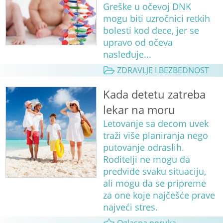
Greške u očevoj DNK
mogu biti uzročnici retkih
bolesti kod dece, jer se
upravo od očeva
nasleđuje...
ZDRAVLJE I BEZBEDNOST
Kada detetu zatreba
lekar na moru
Letovanje sa decom uvek
traži više planiranja nego
putovanje odraslih.
Roditelji ne mogu da
predvide svaku situaciju,
ali mogu da se pripreme
za one koje najčešće prave
najveći stres.