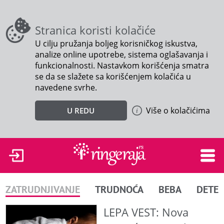
Stranica koristi kolačiće
U cilju pružanja boljeg korisničkog iskustva,
analize online upotrebe, sistema oglašavanja i
funkcionalnosti. Nastavkom korišćenja smatra
se da se slažete sa korišćenjem kolačića u
navedene svrhe.
Više o kolačićima
U REDU
ZATRUDNJIVANJE
TRUDNOĆA
BEBA
DETE
LEPA VEST: Nova