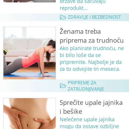
države da sačuvaju
reprodukt...
ZDRAVLJE I BEZBEDNOST
Ženama treba
priprema za trudnoću
Ako planirate trudnoću, ne
bi bilo loše da se
pripremite. Najbolje je da
za to odvojite tri meseca.
PRIPREME ZA
ZATRUDNJIVANJE
Sprečite upale jajnika
i bešike
Nelečene upale jajnika
mogu da ostave ozbiljne