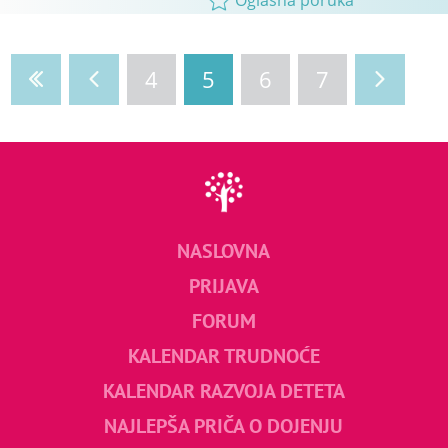
Oglasna poruka
4
5
6
7
NASLOVNA
PRIJAVA
FORUM
KALENDAR TRUDNOĆE
KALENDAR RAZVOJA DETETA
NAJLEPŠA PRIČA O DOJENJU