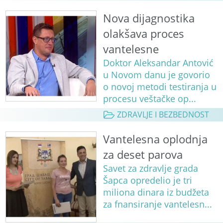
Nova dijagnostika
olakšava proces
vantelesne
Doktor Aleksandar Antović
u Novom danu je govorio
o novoj metodi testiranja u
procesu veštačke op...
ZDRAVLJE I BEZBEDNOST
Vantelesna oplodnja
za deset parova
Savet za zdravlje grada
Šapca opredelio je tri
miliona dinara iz budžeta
za fnansiranje vantelesn...