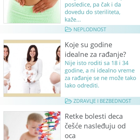
posledice, pa čak i da
dovedu do steriliteta,
kaže...
NEPLODNOST
Koje su godine
idealne za rađanje?
Nije isto roditi sa 18 i 34
godine, a ni idealno vreme
za rađanje se ne može tako
lako odrediti.
ZDRAVLJE I BEZBEDNOST
Retke bolesti deca
češće nasleđuju od
oca