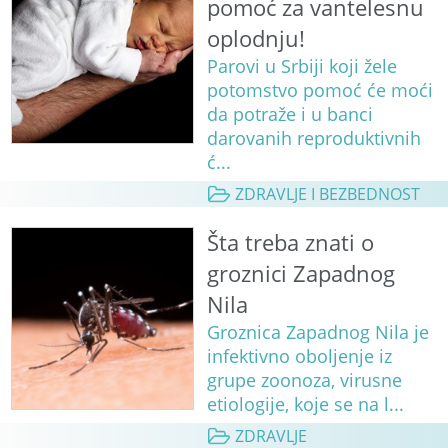
pomoć za vantelesnu
oplodnju!
Parovi u Srbiji koji žele
potomstvo pomoć će moći
da potraže i u banci
darovanih reproduktivnih
ć...
ZDRAVLJE I BEZBEDNOST
Šta treba znati o
groznici Zapadnog
Nila
Groznica Zapadnog Nila je
infektivno oboljenje iz
grupe zoonoza, virusne
etiologije, koje se na l...
ZDRAVLJE