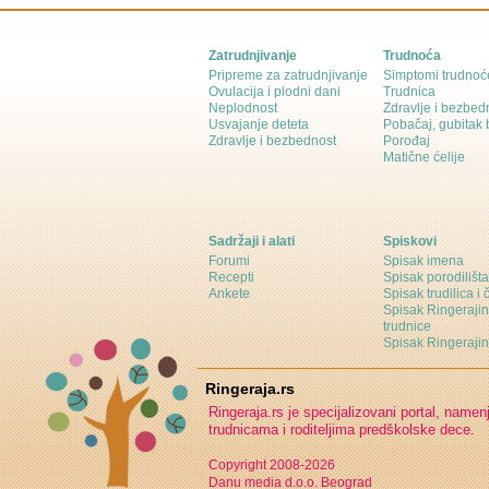
Zatrudnjivanje
Trudnoća
Pripreme za zatrudnjivanje
Simptomi trudnoć
Ovulacija i plodni dani
Trudnica
Neplodnost
Zdravlje i bezbed
Usvajanje deteta
Pobačaj, gubitak
Zdravlje i bezbednost
Porođaj
Matične ćelije
Sadržaji i alati
Spiskovi
Forumi
Spisak imena
Recepti
Spisak porodilišta
Ankete
Spisak trudilica i 
Spisak Ringeraji
trudnice
Spisak Ringeraj
Ringeraja.rs
Ringeraja.rs je specijalizovani portal, namen
trudnicama i roditeljima predškolske dece.
Copyright 2008-2026
Danu media d.o.o. Beograd