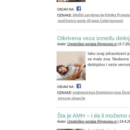
OBJAVI NA:
biloški sat
donacija
Klinika Pronata
OZNAKE:
majčinstvo posle 45
jajne ćelije
hormoni
Otkrivena veza između detinj
Autor:
Uredništvo portala Ringeraja.rs
| 6.7.20
Iako ovaj zdravstveni
se malo zna. Nedavna i
detinjstvu i veće verov
OBJAVI NA:
endometrioza
Detinjstvo
rana živo
OZNAKE:
stresne situacije
Šta je AMH – i da li možemo u
Autor:
Uredništvo portala Ringeraja.rs
| 14.4.2