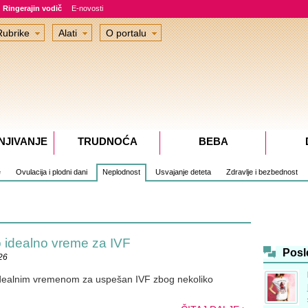
Ringerajin vodič
E-novosti
Rubrike
Alati
O portalu
NJIVANJE
TRUDNOĆA
BEBA
e
Ovulacija i plodni dani
Neplodnost
Usvajanje deteta
Zdravlje i bezbednost
o idealno vreme za IVF
Posl
26
idealnim vremenom za uspešan IVF zbog nekoliko