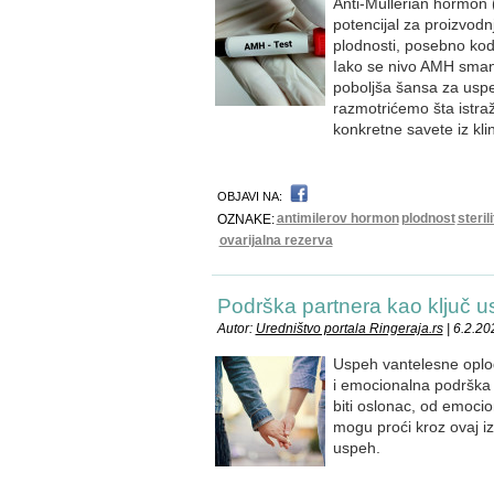
Anti-Müllerian hormon (
potencijal za proizvodn
plodnosti, posebno kod
Iako se nivo AMH smanj
poboljša šansa za uspe
razmotrićemo šta istra
konkretne savete iz kli
OBJAVI NA:
antimilerov hormon
plodnost
sterili
OZNAKE:
ovarijalna rezerva
Podrška partnera kao ključ 
Autor:
Uredništvo portala Ringeraja.rs
| 6.2.20
Uspeh vantelesne oplod
i emocionalna podrška 
biti oslonac, od emoci
mogu proći kroz ovaj i
uspeh.