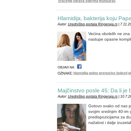
zračenje
zdrava sperma
muškarac
Hlamidija, bakterija koju Papa
Autor:
Uredništvo portala Ringeraja.rs
| 7.11.2
Većina obolelih ne zna 
nastupe opasne komplika
OBJAVI NA:
hlamidija
polno prenosive bolesti
g
OZNAKE:
Majčinstvo posle 45: Da li je
Autor:
Uredništvo portala Ringeraja.rs
| 10.7.2
Gotovo svako od nas po
svojim srednjim 40-im 
predispozicijama za du
nažalost i dalje izuzeta