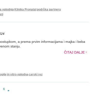
a oplodnja
Klinika Pronatal
podrška partneru
sti
2024
o postupkom, a prema prvim informacijama i majka i beba
venom stanju.
ČITAJ DALJE
oplje
in vitro oplodna
carski rez
6