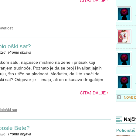
ČITAJ DALJE
vetlost
iološki sat?
026 | Promo objava
kom satu, najčešće mislimo na žene i pritisak koji
anjem trudnoće. Poznato je da se broj i kvalitet jajnih
u, što utiče na plodnost. Međutim, da li to znači da
ki sat? Odgovor je – imaju, ali on otkucava drugačijim
ČITAJ DALJE
NOVE 
iološki sat
Najči
 posle Bete?
Policistič
026 | Promo objava