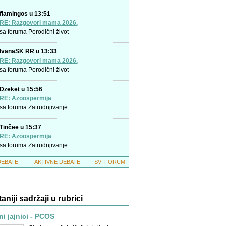
flamingos u 13:51
RE: Razgovori mama 2026.
sa foruma
Porodični život
IvanaSK RR u 13:33
RE: Razgovori mama 2026.
sa foruma
Porodični život
Dzeket u 15:56
RE: Azoospermija
sa foruma
Zatrudnjivanje
Tinčee u 15:37
RE: Azoospermija
sa foruma
Zatrudnjivanje
DEBATE
AKTIVNE DEBATE
SVI FORUMI
taniji sadržaji u rubrici
ni jajnici - PCOS