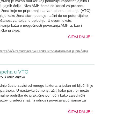
AMH) je važan marker koji pokazuje kapacitet jajnika i
ju jajnih ćelija. Nivo AMH često se koristi za procenu
 žena koje se pripremaju za vantelesnu oplodnju (VTO).
uje kako žena stari, postoje načini da se potencijalno
šanost vantelesne oplodnje. U ovom tekstu,
živanja kažu o mogućnosti povećanja AMH-a, kao i
ničke prakse.
ČITAJ DALJE
tet
začeće
zatrudnjivanje
Klinika Pronatal
kvalitet jajnih ćelija
uspeha u VTO
25 | Promo objava
nje često zavisi od mnogo faktora, a jedan od ključnih je
partnera. U nastavku ćemo istražiti kako partner može
onalne podrške do praktične pomoći i kako zajednički
zazov, gradeći snažniji odnos i povećavajući šanse za
ČITAJ DALJE