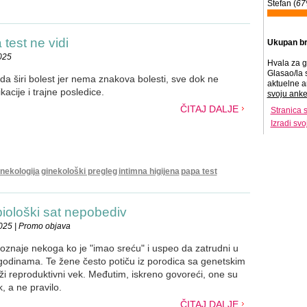
Stefan (
6
 test ne vidi
Ukupan br
025
Hvala za g
Glasao/la 
da širi bolest jer nema znakova bolesti, sve dok ne
aktuelne a
cije i trajne posledice.
svoju anke
ČITAJ DALJE
Stranica 
Izradi sv
inekologija
ginekološki pregleg
intimna higijena
papa test
 biološki sat nepobediv
025 | Promo objava
znaje nekoga ko je "imao sreću" i uspeo da zatrudni u
godinama. Te žene često potiču iz porodica sa genetskim
ži reproduktivni vek. Međutim, iskreno govoreći, one su
k, a ne pravilo.
ČITAJ DALJE