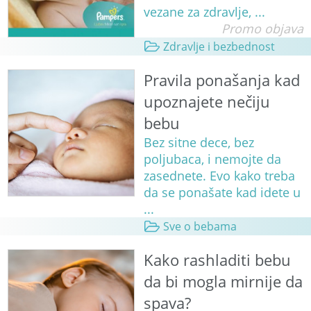
vezane za zdravlje, ...
Promo objava
Zdravlje i bezbednost
Pravila ponašanja kad
upoznajete nečiju
bebu
Bez sitne dece, bez
poljubaca, i nemojte da
zasednete. Evo kako treba
da se ponašate kad idete u
...
Sve o bebama
Kako rashladiti bebu
da bi mogla mirnije da
spava?