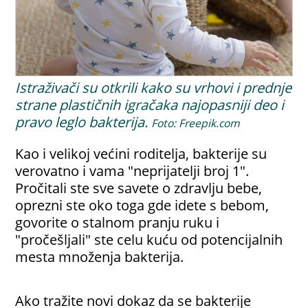
Istraživači su otkrili kako su vrhovi i prednje
strane plastičnih igračaka najopasniji deo i
pravo leglo bakterija.
Foto: Freepik.com
Kao i velikoj većini roditelja, bakterije su
verovatno i vama "neprijatelji broj 1".
Pročitali ste sve savete o zdravlju bebe,
oprezni ste oko toga gde idete s bebom,
govorite o stalnom pranju ruku i
"pročešljali" ste celu kuću od potencijalnih
mesta množenja bakterija.
Ako tražite novi dokaz da se bakterije