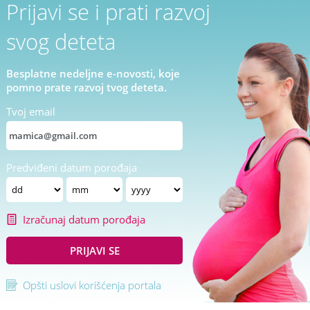
Prijavi se i prati razvoj
svog deteta
Besplatne nedeljne e-novosti, koje
pomno prate razvoj tvog deteta.
Tvoj email
Predviđeni datum porođaja
Izračunaj datum porođaja
PRIJAVI SE
Opšti uslovi korišćenja portala