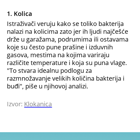
1. Kolica
Istraživači veruju kako se toliko bakterija
nalazi na kolicima zato jer ih ljudi najčešće
drže u garažama, podrumima ili ostavama
koje su često pune prašine i izduvnih
gasova, mestima na kojima variraju
različite temperature i koja su puna vlage.
"To stvara idealnu podlogu za
razmnožavanje velikih količina bakterija i
buđi", piše u njihovoj analizi.
Izvor:
Klokanica