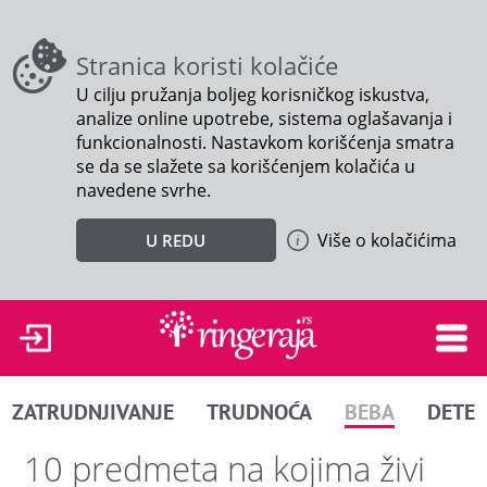
Stranica koristi kolačiće
U cilju pružanja boljeg korisničkog iskustva,
analize online upotrebe, sistema oglašavanja i
funkcionalnosti. Nastavkom korišćenja smatra
se da se slažete sa korišćenjem kolačića u
navedene svrhe.
Više o kolačićima
U REDU
ZATRUDNJIVANJE
TRUDNOĆA
BEBA
DETE
10 predmeta na kojima živi