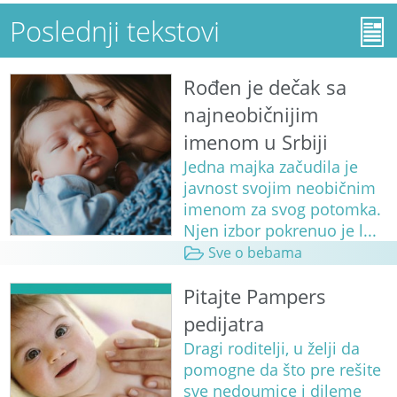
Poslednji tekstovi
Rođen je dečak sa
najneobičnijim
imenom u Srbiji
Jedna majka začudila je
javnost svojim neobičnim
imenom za svog potomka.
Njen izbor pokrenuo je l...
Sve o bebama
Pitajte Pampers
pedijatra
Dragi roditelji, u želji da
pomogne da što pre rešite
sve nedoumice i dileme