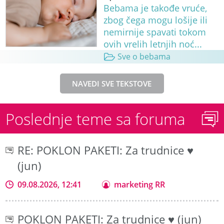
Bebama je takođe vruće,
zbog čega mogu lošije ili
nemirnije spavati tokom
ovih vrelih letnjih noć...
Sve o bebama
NAVEDI SVE TEKSTOVE
Poslednje teme sa foruma
RE: POKLON PAKETI: Za trudnice ♥
(jun)
09.08.2026, 12:41
marketing RR
POKLON PAKETI: Za trudnice ♥ (jun)