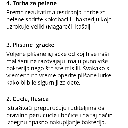
4. Torba za pelene
Prema rezultatima testiranja, torbe za
pelene sadrže kokobacili - bakteriju koja
uzrokuje Veliki (Magareći) kašalj.
3. Plišane igračke
Voljene plišane igračke od kojih se naši
mališani ne razdvajaju imaju puno više
bakterija nego što ste mislili. Svakako s
vremena na vreme operite plišane lutke
kako bi bile sigurniji za dete.
2. Cucla, flašica
Istraživači preporučuju roditeljima da
pravilno peru cucle i bočice i na taj način
izbegnu opasno nakupljanje bakterija.