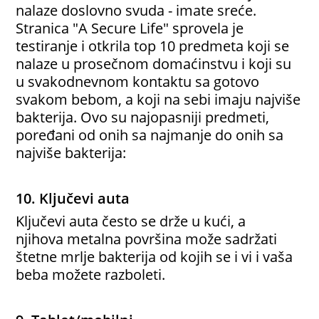
nalaze doslovno svuda - imate sreće.
Stranica "A Secure Life" sprovela je
testiranje i otkrila top 10 predmeta koji se
nalaze u prosečnom domaćinstvu i koji su
u svakodnevnom kontaktu sa gotovo
svakom bebom, a koji na sebi imaju najviše
bakterija. Ovo su najopasniji predmeti,
poređani od onih sa najmanje do onih sa
najviše bakterija:
10. Ključevi auta
Ključevi auta često se drže u kući, a
njihova metalna površina može sadržati
štetne mrlje bakterija od kojih se i vi i vaša
beba možete razboleti.