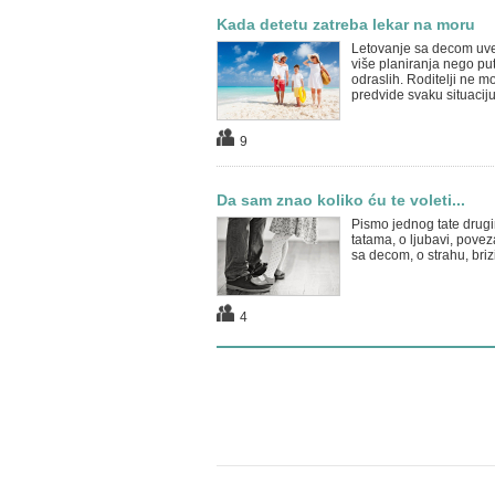
Kada detetu zatreba lekar na moru
Letovanje sa decom uve
više planiranja nego pu
odraslih. Roditelji ne m
predvide svaku situaciju,
9
Da sam znao koliko ću te voleti...
Pismo jednog tate drug
tatama, o ljubavi, povez
sa decom, o strahu, brizi
4