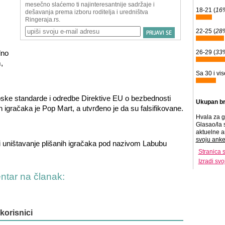
18-21 (
16
22-25 (
28
lno
26-29 (
33
,
Sa 30 i vis
ske standarde i odredbe Direktive EU o bezbednosti
Ukupan br
 igračaka je Pop Mart, a utvrđeno je da su falsifikovane.
Hvala za g
Glasao/la 
aktuelne a
svoju anke
i uništavanje plišanih igračaka pod nazivom Labubu
Stranica 
Izradi sv
entar na članak:
 korisnici