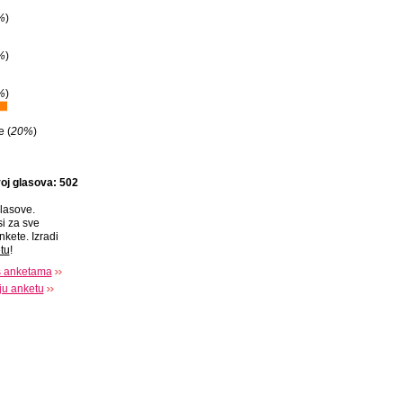
%
)
%
)
%
)
e (
20%
)
oj glasova: 502
lasove.
si za sve
nkete. Izradi
tu
!
s anketama
oju anketu