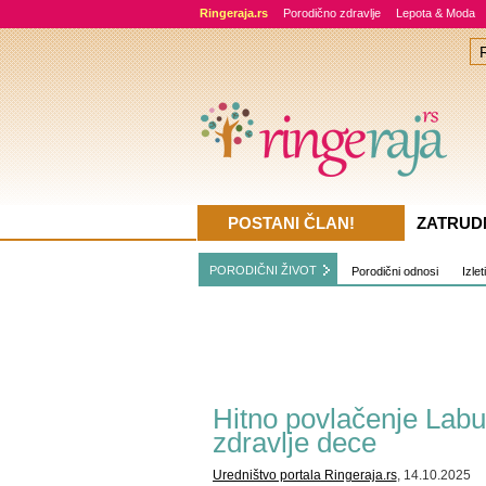
Ringeraja.rs
Porodično zdravlje
Lepota & Moda
POSTANI ČLAN!
ZATRUD
PORODIČNI ŽIVOT
Porodični odnosi
Izlet
Hitno povlačenje Labub
zdravlje dece
Uredništvo portala Ringeraja.rs
, 14.10.2025