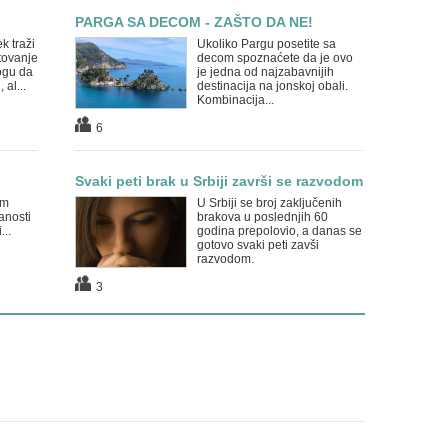
PARGA SA DECOM - ZAŠTO DA NE!
k traži
Ukoliko Pargu posetite sa
tovanje
decom spoznaćete da je ovo
ogu da
je jedna od najzabavnijih
 al...
destinacija na jonskoj obali.
Kombinacija...
6
Svaki peti brak u Srbiji završi se razvodom
im
U Srbiji se broj zaključenih
anosti
brakova u poslednjih 60
...
godina prepolovio, a danas se
gotovo svaki peti zavši
razvodom.
3