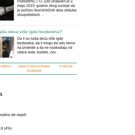
Podsetimo, I. O. (28) uhapšen je u
maju 2023. godine zbog sumnje da
je počinio šest krivičnih dela obljuba
zloupotrebom ...
naša deca više igde bezbedna?
Da li su naša deca više igde
bezbedna, da li mogu da odu mirno
na proteste a da ne nastradaju od
udara auta, budale, zvu...
RUBRICI
NASLOVNA STRANA
FORUMI
RUBRIKE
a
1
odina ste stupili
8 (
4%
)