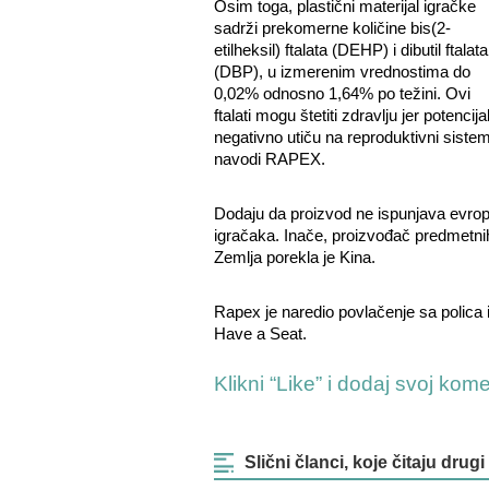
Osim toga, plastični materijal igračke
sadrži prekomerne količine bis(2-
etilheksil) ftalata (DEHP) i dibutil ftalata
(DBP), u izmerenim vrednostima do
0,02% odnosno 1,64% po težini. Ovi
ftalati mogu štetiti zdravlju jer potencija
negativno utiču na reproduktivni sistem
navodi RAPEX.
Dodaju da proizvod ne ispunjava evrop
igračaka. Inače, proizvođač predmetnih
Zemlja porekla je Kina.
Rapex je naredio povlačenje sa polica 
Have a Seat.
Klikni “Like” i dodaj svoj kom
Slični članci, koje čitaju drugi