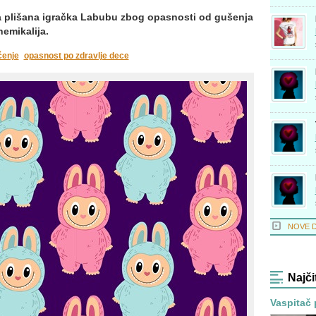
na plišana igračka Labubu zbog opasnosti od gušenja
hemikalija.
čenje
opasnost po zdravlje dece
NOVE 
Najči
Vaspitač 