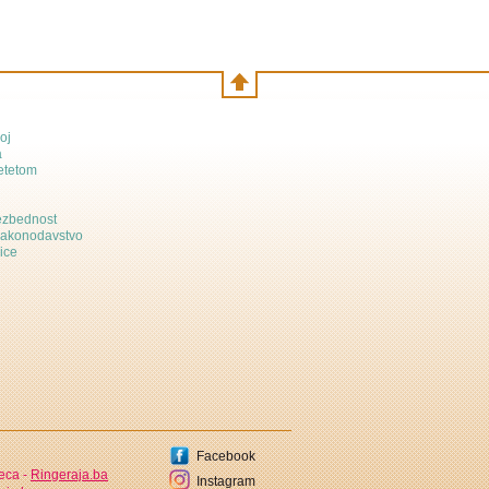
oj
a
etetom
bezbednost
zakonodavstvo
ice
Facebook
jeca -
Ringeraja.ba
Instagram