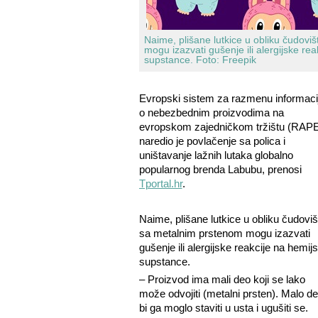
Naime, plišane lutkice u obliku čudovi
mogu izazvati gušenje ili alergijske re
supstance.
Foto: Freepik
Evropski sistem za razmenu informaci
o nebezbednim proizvodima na
evropskom zajedničkom tržištu (RAP
naredio je povlačenje sa polica i
uništavanje lažnih lutaka globalno
popularnog brenda Labubu, prenosi
Tportal.hr
.
Naime, plišane lutkice u obliku čudoviš
sa metalnim prstenom mogu izazvati
gušenje ili alergijske reakcije na hemij
supstance.
– Proizvod ima mali deo koji se lako
može odvojiti (metalni prsten). Malo de
bi ga moglo staviti u usta i ugušiti se.