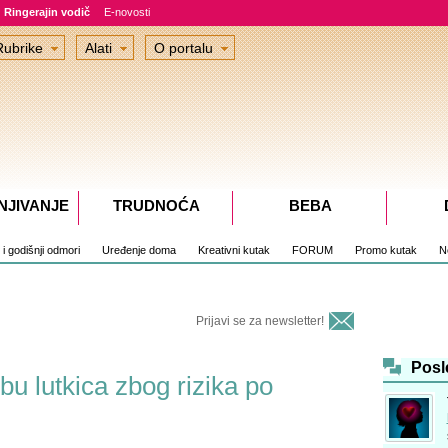
Ringerajin vodič
E-novosti
Rubrike
Alati
O portalu
NJIVANJE
TRUDNOĆA
BEBA
i i godišnji odmori
Uređenje doma
Kreativni kutak
FORUM
Promo kutak
No
Prijavi se za newsletter!
Posl
u lutkica zbog rizika po