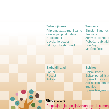
Zatrudnjivanje
Trudnoća
Pripreme za zatrudnjivanje
Simptomi trudnoć
Ovulacija i plodni dani
Trudnica
Neplodnost
Zdravlje i bezbed
Usvajanje deteta
Pobačaj, gubitak
Zdravlje i bezbednost
Porođaj
Matične ćelije
Sadržaji i alati
Spiskovi
Forumi
Spisak imena
Recepti
Spisak porodilišta
Ankete
Spisak trudilica i 
Spisak Ringeraji
trudnice
Spisak Ringeraj
Ringeraja.rs
Ringeraja.rs je specijalizovani portal, namen