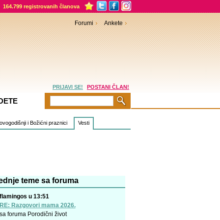
164.799 registrovanih članova
Forumi
Ankete
PRIJAVI SE!
POSTANI ČLAN!
DETE
vogodišnji i Božićni praznici
Vesti
ednje teme sa foruma
flamingos u 13:51
RE: Razgovori mama 2026.
sa foruma
Porodični život