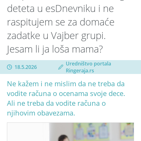
deteta u esDnevniku i ne
raspitujem se za domaće
zadatke u Vajber grupi.
Jesam li ja loša mama?
Uredništvo portala
18.5.2026
Ringeraja.rs
Ne kažem i ne mislim da ne treba da
vodite računa o ocenama svoje dece.
Ali ne treba da vodite računa o
njihovim obavezama.