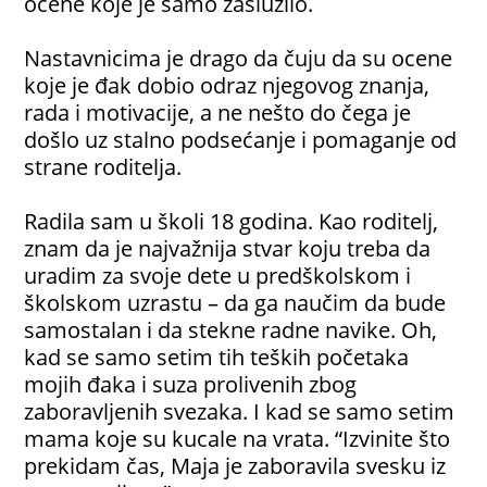
ocene koje je samo zaslužilo.
Nastavnicima je drago da čuju da su ocene
koje je đak dobio odraz njegovog znanja,
rada i motivacije, a ne nešto do čega je
došlo uz stalno podsećanje i pomaganje od
strane roditelja.
Radila sam u školi 18 godina. Kao roditelj,
znam da je najvažnija stvar koju treba da
uradim za svoje dete u predškolskom i
školskom uzrastu – da ga naučim da bude
samostalan i da stekne radne navike. Oh,
kad se samo setim tih teških početaka
mojih đaka i suza prolivenih zbog
zaboravljenih svezaka. I kad se samo setim
mama koje su kucale na vrata. “Izvinite što
prekidam čas, Maja je zaboravila svesku iz