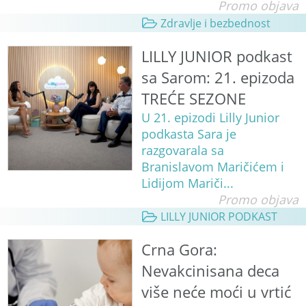
Promo objava
Zdravlje i bezbednost
LILLY JUNIOR podkast
sa Sarom: 21. epizoda
TREĆE SEZONE
U 21. epizodi Lilly Junior
podkasta Sara je
razgovarala sa
Branislavom Maričićem i
Lidijom Mariči...
Promo objava
LILLY JUNIOR PODKAST
Crna Gora:
Nevakcinisana deca
više neće moći u vrtić