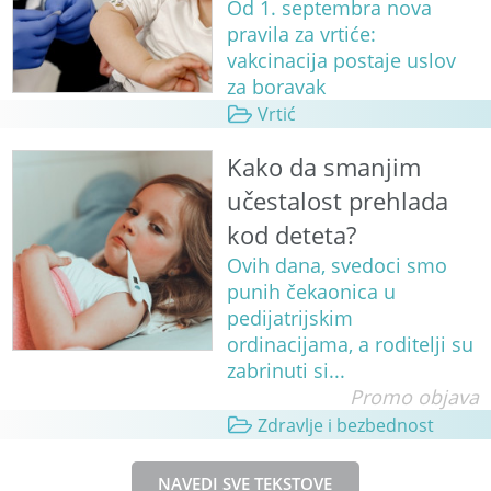
Od 1. septembra nova
pravila za vrtiće:
vakcinacija postaje uslov
za boravak
Vrtić
Kako da smanjim
učestalost prehlada
kod deteta?
Ovih dana, svedoci smo
punih čekaonica u
pedijatrijskim
ordinacijama, a roditelji su
zabrinuti si...
Promo objava
Zdravlje i bezbednost
NAVEDI SVE TEKSTOVE