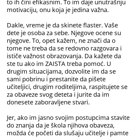
to ih čini efikasnim. To im daje unutrašnju
motivaciju, onu koja je jedina važna.
Dakle, vreme je da skinete flaster. Vaše
dete je osoba za sebe. Njegove ocene su
njegove. To, opet kažem, ne znači da o
tome ne treba da se redovno razgovara i
ističe važnost obrazovanja. Da kažete da
ste tu ako im ZAISTA treba pomoć. U
drugim situacijama, dozvolite im da se
sami pobrinu i prestanite da pišete
učiteljici, drugim roditeljima, raspitujete se
za obaveze svog deteta i jurite da im
donesete zaboravljene stvari.
Jer, ako im jasno svojim postupcima stavite
do znanja da je škola njihova obaveza,
možda će početi da slušaju učitelje i pamte