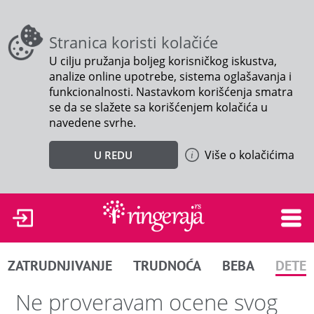
Stranica koristi kolačiće
U cilju pružanja boljeg korisničkog iskustva,
analize online upotrebe, sistema oglašavanja i
funkcionalnosti. Nastavkom korišćenja smatra
se da se slažete sa korišćenjem kolačića u
navedene svrhe.
Više o kolačićima
U REDU
ZATRUDNJIVANJE
TRUDNOĆA
BEBA
DETE
Ne proveravam ocene svog