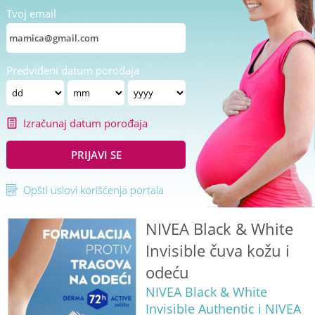
Tvoj email
Predviđeni datum porođaja
Izračunaj datum porođaja
PRIJAVI SE
Opšti uslovi korišćenja portala
NIVEA Black & White
Invisible čuva kožu i
odeću
NIVEA Black & White
Invisible Authentic i NIVEA