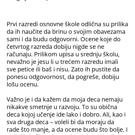
Prvi razredi osnovne škole odlična su prilika
da ih naučite da brinu o svojim obavezama
sami i da budu odgovorni. Ocene koje do
četvrtog razreda dobiju nigde se ne
računaju. Prilikom upisa u srednju školu,
nevažno je jesu li u trećem razredu imali
sve petice ili baš i nisu. Zato ih pustite da
ponesu odgovornost, da pogreše, dobiju
lošu ocenu.
Važno je i da kažem da moja deca nemaju
nikakve smetnje u razvoju. To su obična
deca kojoj učenje ide lako i dobro. Ali, kao i
sva druga deca – voleli bi da moraju da
rade što manje, a da ocene budu što bolje. I