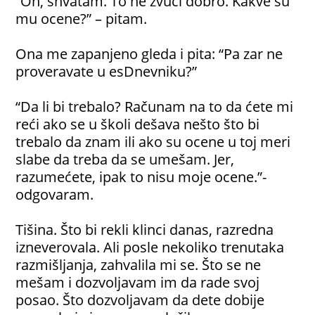
“Oh, shvatam. To ne zvuči dobro. Kakve su
mu ocene?” – pitam.
Ona me zapanjeno gleda i pita: “Pa zar ne
proveravate u esDnevniku?”
“Da li bi trebalo? Računam na to da ćete mi
reći ako se u školi dešava nešto što bi
trebalo da znam ili ako su ocene u toj meri
slabe da treba da se umešam. Jer,
razumećete, ipak to nisu moje ocene.”-
odgovaram.
Tišina. Što bi rekli klinci danas, razredna
izneverovala. Ali posle nekoliko trenutaka
razmišljanja, zahvalila mi se. Što se ne
mešam i dozvoljavam im da rade svoj
posao. Što dozvoljavam da dete dobije