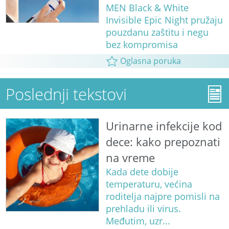
MEN Black & White
Invisible Epic Night pružaju
pouzdanu zaštitu i negu
bez kompromisa
Oglasna poruka
Poslednji tekstovi
Urinarne infekcije kod
dece: kako prepoznati
na vreme
Kada dete dobije
temperaturu, većina
roditelja najpre pomisli na
prehladu ili virus.
Međutim, uzr...