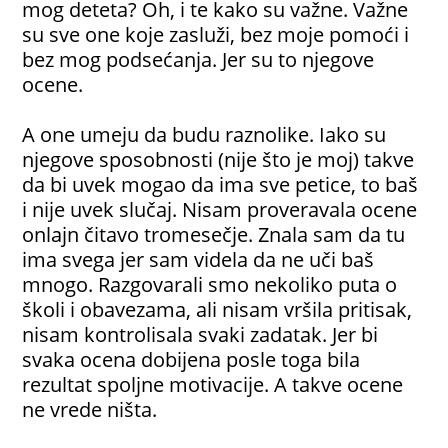
mog deteta? Oh, i te kako su važne. Važne
su sve one koje zasluži, bez moje pomoći i
bez mog podsećanja. Jer su to njegove
ocene.
A one umeju da budu raznolike. Iako su
njegove sposobnosti (nije što je moj) takve
da bi uvek mogao da ima sve petice, to baš
i nije uvek slučaj. Nisam proveravala ocene
onlajn čitavo tromesečje. Znala sam da tu
ima svega jer sam videla da ne uči baš
mnogo. Razgovarali smo nekoliko puta o
školi i obavezama, ali nisam vršila pritisak,
nisam kontrolisala svaki zadatak. Jer bi
svaka ocena dobijena posle toga bila
rezultat spoljne motivacije. A takve ocene
ne vrede ništa.