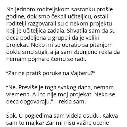
Na jednom roditeljskom sastanku prošle
godine, dok smo čekali učiteljicu, ostali
roditelji razgovarali su o nekom projektu
koji je učiteljica zadala. Shvatila sam da su
deca podeljena u grupe i da je veliki
projekat. Neko mi se obratio sa pitanjem
dokle smo stigli, a ja sam zbunjeno rekla da
nemam pojma o čemu se radi.
“Zar ne pratiš poruke na Vajberu?”
“Ne. Previše je toga svakog dana, nemam
vremena. A i to nije moj projekat. Neka se
deca dogovaraju.” – rekla sam.
Šok. U pogledima sam videla osudu. Kakva
sam to majka? Zar mi nisu važne ocene