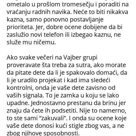
ometalo u prošlom tromesečju i poraditi na
vraćanju radnih navika. Neće to biti nikakva
kazna, samo ponovno postavljanje
prioriteta. Jer, dobre ocene dobijene da bi
zaslužio novi telefon ili izbegao kaznu, ne
služe mu ničemu.
Ako svake večeri na Vajber grupi
proveravate šta treba za sutra, ako morate
da pitate dete da li je spakovalo domaći, da
li je uradilo projekat i kad ima sledeći
kontrolni, onda je vaše dete zavisno od
vaših signala. To je zamka u koju se lako
upadne. Jednostavno prestanu da brinu jer
znaju da ćete ih podsetiti. Nije to namerno,
to ste sami “zakuvali”. I onda su ocene koje
vaše dete donosi kući stigle zbog vas, a ne
zbog njihove sposobnosti.