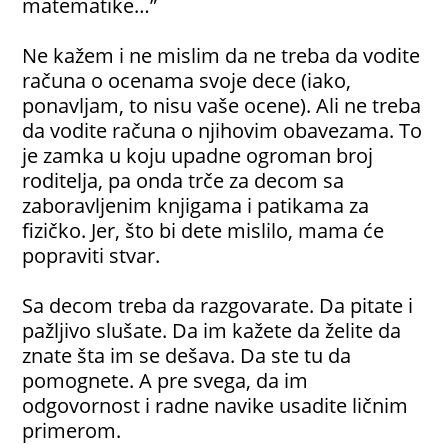
matematike…”
Ne kažem i ne mislim da ne treba da vodite
računa o ocenama svoje dece (iako,
ponavljam, to nisu vaše ocene). Ali ne treba
da vodite računa o njihovim obavezama. To
je zamka u koju upadne ogroman broj
roditelja, pa onda trče za decom sa
zaboravljenim knjigama i patikama za
fizičko. Jer, što bi dete mislilo, mama će
popraviti stvar.
Sa decom treba da razgovarate. Da pitate i
pažljivo slušate. Da im kažete da želite da
znate šta im se dešava. Da ste tu da
pomognete. A pre svega, da im
odgovornost i radne navike usadite ličnim
primerom.