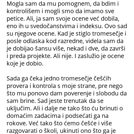
Mogla sam da mu pomognem, da bdim i
kontrolišem i mogli smo da imamo sve
petice. Ali, ja sam svoje ocene već dobila,
eno ih u svedočanstvima i indeksu. Ovo sad
su njegove ocene. Kad je stiglo tromesečje i
posle odlaska kod razredne, videla sam da
je dobijao šansu više, nekad i dve, da završi
i preda projekte. Ali nije. I zaslužio je ocene
koje je dobio.
Sada ga čeka jedno tromesečje češćih
provera i kontrola s moje strane, pre nego
što mu ponovo dam poverenje i slobodu da
sam brine. Sad jeste trenutak da se
uključim. Ali i dalje ne tako što ću brinuti o
domaćim zadacima i podsećati ga na
rokove. Već tako što ćemo češće i više
razgovarati o školi, ukinuti ono što ga je