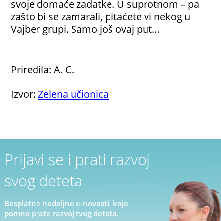
svoje domaće zadatke. U suprotnom – pa
zašto bi se zamarali, pitaćete vi nekog u
Vajber grupi. Samo još ovaj put…
Priredila: A. C.
Izvor:
Zelena učionica
Prijavi se i prati razvoj
svog deteta
Besplatne nedeljne e-novosti, koje
pomno prate razvoj tvog deteta.