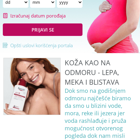
Izračunaj datum porođaja
PRIJAVI SE
Opšti uslovi korišćenja portala
KOŽA KAO NA
ODMORU - LEPA,
MEKA I BLISTAVA
Dok smo na godišnjem
odmoru najčešće biramo
da smo u blizini vode,
mora, reke ili jezera jer
voda rashlađuje i pruža
mogućnost otvorenog
pogleda dok nam misli