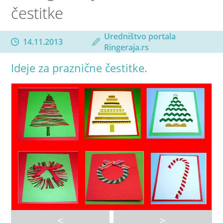
čestitke
Uredništvo portala
14.11.2013
Ringeraja.rs
Ideje za praznične čestitke.
<
>