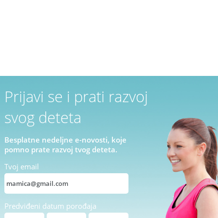
Prijavi se i prati razvoj
svog deteta
Besplatne nedeljne e-novosti, koje
pomno prate razvoj tvog deteta.
Tvoj email
Predviđeni datum porođaja