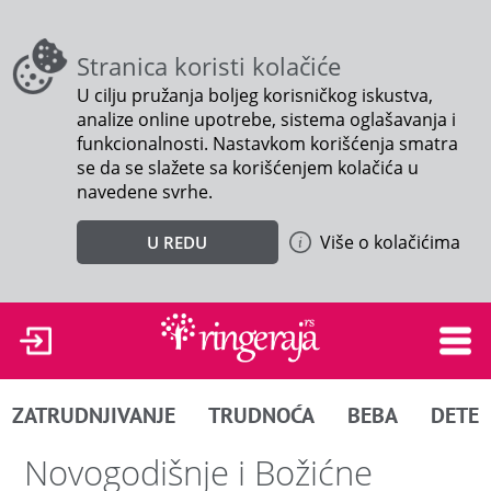
Stranica koristi kolačiće
U cilju pružanja boljeg korisničkog iskustva,
analize online upotrebe, sistema oglašavanja i
funkcionalnosti. Nastavkom korišćenja smatra
se da se slažete sa korišćenjem kolačića u
navedene svrhe.
Više o kolačićima
U REDU
ZATRUDNJIVANJE
TRUDNOĆA
BEBA
DETE
Novogodišnje i Božićne