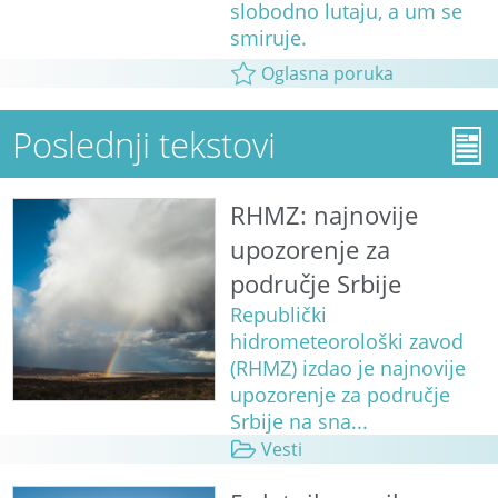
slobodno lutaju, a um se
smiruje.
Oglasna poruka
Poslednji tekstovi
RHMZ: najnovije
upozorenje za
područje Srbije
Republički
hidrometeorološki zavod
(RHMZ) izdao je najnovije
upozorenje za područje
Srbije na sna...
Vesti