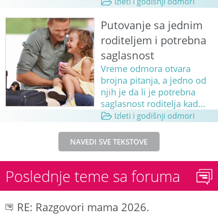
Izleti i godišnji odmori
Putovanje sa jednim
roditeljem i potrebna
saglasnost
Vreme odmora otvara
brojna pitanja, a jedno od
njih je da li je potrebna
saglasnost roditelja kad...
Izleti i godišnji odmori
NAVEDI SVE TEKSTOVE
Poslednje teme sa foruma
RE: Razgovori mama 2026.