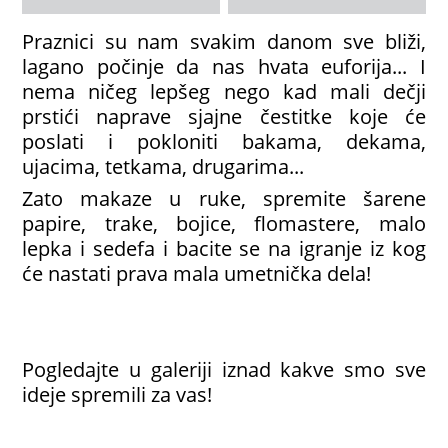
Praznici su nam svakim danom sve bliži,
lagano počinje da nas hvata euforija... I
nema ničeg lepšeg nego kad mali dečji
prstići naprave sjajne čestitke koje će
poslati i pokloniti bakama, dekama,
ujacima, tetkama, drugarima...
Zato makaze u ruke, spremite šarene
papire, trake, bojice, flomastere, malo
lepka i sedefa i bacite se na igranje iz kog
će nastati prava mala umetnička dela!
Pogledajte u galeriji iznad kakve smo sve
ideje spremili za vas!