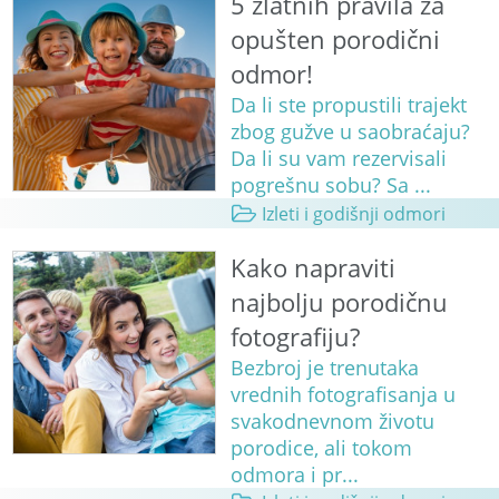
5 zlatnih pravila za
opušten porodični
odmor!
Da li ste propustili trajekt
zbog gužve u saobraćaju?
Da li su vam rezervisali
pogrešnu sobu? Sa ...
Izleti i godišnji odmori
Kako napraviti
najbolju porodičnu
fotografiju?
Bezbroj je trenutaka
vrednih fotografisanja u
svakodnevnom životu
porodice, ali tokom
odmora i pr...