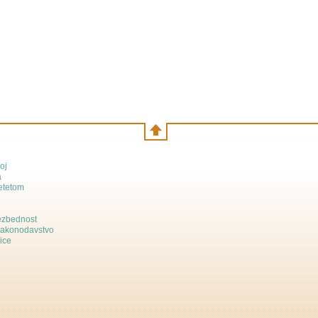
oj
a
etetom
bezbednost
zakonodavstvo
ice