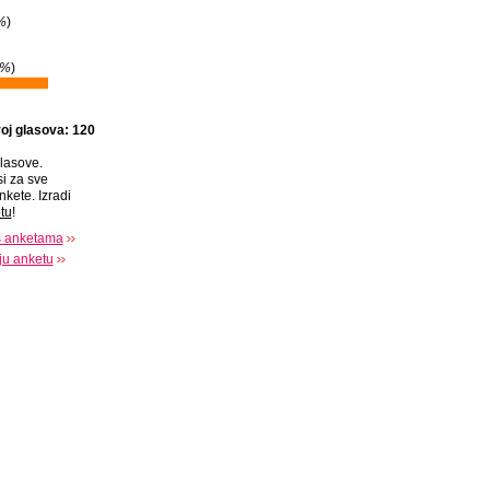
%
)
1%
)
oj glasova: 120
lasove.
si za sve
nkete. Izradi
tu
!
s anketama
oju anketu