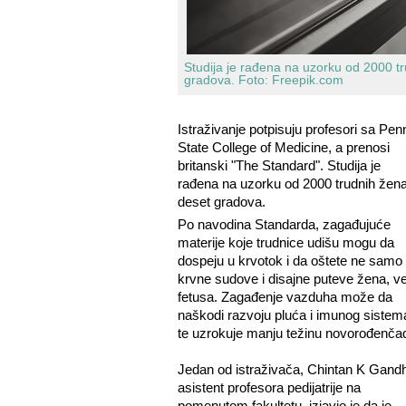
Studija je rađena na uzorku od 2000 t
gradova.
Foto: Freepik.com
Istraživanje potpisuju profesori sa Pen
State College of Medicine, a prenosi
britanski "The Standard". Studija je
rađena na uzorku od 2000 trudnih žena
deset gradova.
Po navodina Standarda, zagađujuće
materije koje trudnice udišu mogu da
dospeju u krvotok i da oštete ne samo
krvne sudove i disajne puteve žena, ve
fetusa. Zagađenje vazduha može da
naškodi razvoju pluća i imunog sistem
te uzrokuje manju težinu novorođenčad
Jedan od istraživača, Chintan K Gandh
asistent profesora pedijatrije na
pomenutom fakultetu, izjavio je da je