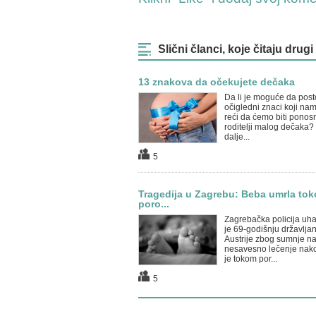
Slični članci, koje čitaju drugi
13 znakova da očekujete dečaka
Da li je moguće da post
očigledni znaci koji n
reći da ćemo biti ponos
roditelji malog dečaka? 
dalje...
5
Tragedija u Zagrebu: Beba umrla to
poro...
Zagrebačka policija uha
je 69-godišnju državlja
Austrije zbog sumnje n
nesavesno lečenje nako
je tokom por...
5