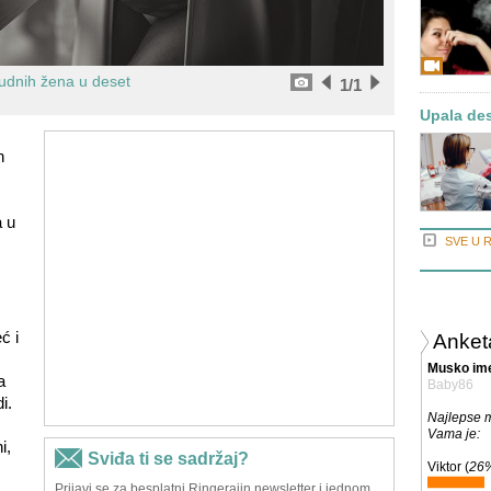
rudnih žena u deset
1
/1
Upala des
n
 u
SVE U 
ć i
Anket
Musko ime
a
Baby86
i.
Najlepse 
Vama je:
i,
Viktor (
26