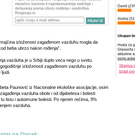
David (
23
Andrej (
5
Ukupan br
bi majčina izloženost zagađenom vazduhu mogla da
Hvala za g
kod beba ubrzo nakon rođenja”.
Glasao/la 
aktuelne a
svoju anke
ja vazduha je u Srbiji duplo veća nego u svetu.
dugogodišnje izloženosti zagađenom vazduhu po
Stranica 
Izradi sv
judi.
beta Paunović iz Nacionalne ekološke asocijacije, osim
zagađenja vazduha obole i od dijabetesa i bolesti
u listu i autoimune bolesti. Po njenim rečima, 9%
đenjem vazduha.
entar na članak: