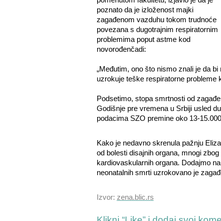
poznato da je izloženost majki
zagađenom vazduhu tokom trudnoće
povezana s dugotrajnim respiratornim
problemima poput astme kod
novorođenčadi:
„Međutim, ono što nismo znali je da 
uzrokuje teške respiratorne probleme 
Podsetimo, stopa smrtnosti od zagađen
Godišnje pre vremena u Srbiji usled 
podacima SZO premine oko 13-15.000 l
Kako je nedavno skrenula pažnju Eliza
od bolesti disajnih organa, mnogi zbog 
kardiovaskularnih organa. Dodajmo na t
neonatalnih smrti uzrokovano je zaga
Izvor:
zena.blic.rs
Klikni “Like” i dodaj svoj kom