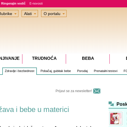
Ringerajin vodič
E-novosti
Rubrike
Alati
O portalu
NJIVANJE
TRUDNOĆA
BEBA
Zdravlje i bezbednost
Pobačaj, gubitak bebe
Porođaj
Prenatalni testovi
F
Prijavi se za newsletter!
Posl
ava i bebe u materici