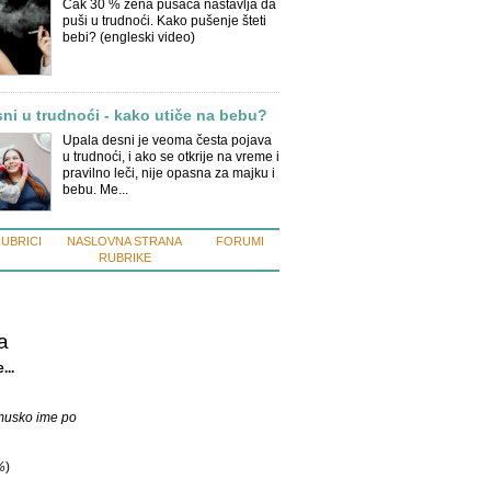
Čak 30 % žena pušača nastavlja da
puši u trudnoći. Kako pušenje šteti
bebi? (engleski video)
ni u trudnoći - kako utiče na bebu?
Upala desni je veoma česta pojava
u trudnoći, i ako se otkrije na vreme i
pravilno leči, nije opasna za majku i
bebu. Me...
RUBRICI
NASLOVNA STRANA
FORUMI
RUBRIKE
a
...
musko ime po
%
)