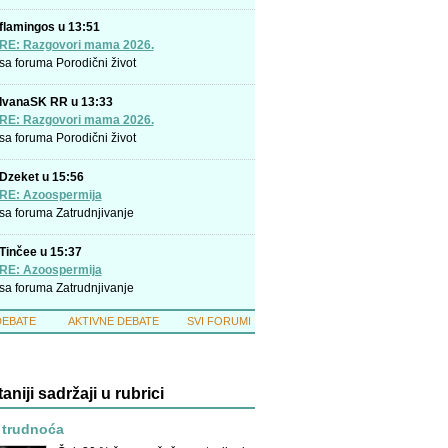
flamingos u 13:51
RE: Razgovori mama 2026.
sa foruma
Porodični život
IvanaSK RR u 13:33
RE: Razgovori mama 2026.
sa foruma
Porodični život
Dzeket u 15:56
RE: Azoospermija
sa foruma
Zatrudnjivanje
Tinčee u 15:37
RE: Azoospermija
sa foruma
Zatrudnjivanje
DEBATE
AKTIVNE DEBATE
SVI FORUMI
taniji sadržaji u rubrici
 trudnoća