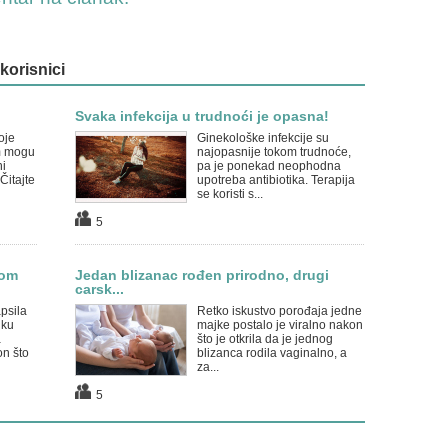
 korisnici
Svaka infekcija u trudnoći je opasna!
oje
Ginekološke infekcije su
am mogu
najopasnije tokom trudnoće,
ni
pa je ponekad neophodna
Čitajte
upotreba antibiotika. Terapija
se koristi s...
5
kom
Jedan blizanac rođen prirodno, drugi
carsk...
psila
Retko iskustvo porođaja jedne
nku
majke postalo je viralno nakon
a
što je otkrila da je jednog
n što
blizanca rodila vaginalno, a
za...
5