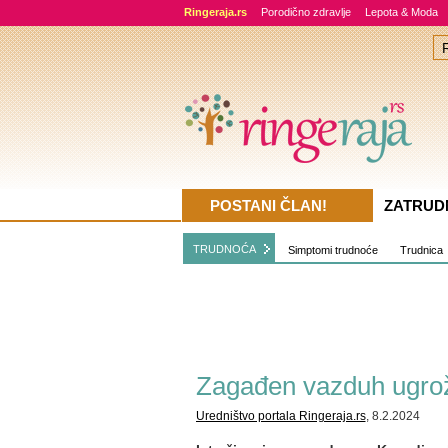
Ringeraja.rs
Porodično zdravlje
Lepota & Moda
POSTANI ČLAN!
ZATRUD
TRUDNOĆA
Simptomi trudnoće
Trudnica
Zagađen vazduh ugrož
Uredništvo portala Ringeraja.rs
, 8.2.2024