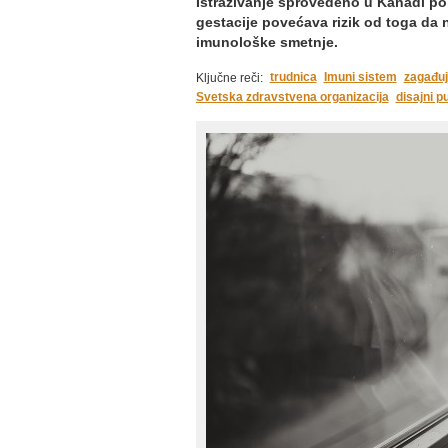
Istraživanje sprovedeno u Kanadi p
gestacije povećava rizik od toga da 
imunološke smetnje.
trudnica
Imuni sistem
zagađuj
Ključne reči:
Svetska zdravstvena organizacija
disajni p