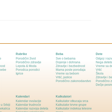
Rubrike
Beba
Dete
e
Porodični život
Sve o bebama
Odgoj i razv
Porodično zdravlje
Dojenje i dohrana
Nega detet
nost
Lepota & Moda
Zdravlje i bezbednost
Vreme sa d
 bebe
Porodica porodici
Mama posle porođaja
Vrtić
Igrice
Vreme sa bebom
Škola
Vrtić, jaslice
Zdravlje i 
Porodično zakonodavstvo
Porodično 
Dečje pesm
Kalendari
Kalkulatori
Kalendar ovulacije
Kalkulator otkucaja srca
 u Srbiji
Kalendar trudnoće
Kalkulator krvne grupe
čekalica
Kalendar razvoja deteta
Kalkulator indeksa telesne