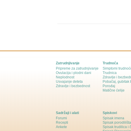
Zatrudnjivanje
Trudnoća
Pripreme za zatrudnjivanje
Simptomi trudnoć
Ovulacija i plodni dani
Trudnica
Neplodnost
Zdravlje i bezbed
Usvajanje deteta
Pobačaj, gubitak
Zdravlje i bezbednost
Porođaj
Matične ćelije
Sadržaji i alati
Spiskovi
Forumi
Spisak imena
Recepti
Spisak porodilišta
Ankete
Spisak trudilica i 