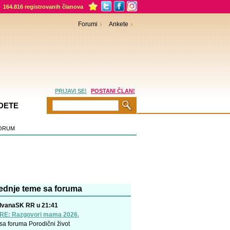
164.816 registrovanih članova
Forumi
Ankete
PRIJAVI SE!
POSTANI ČLAN!
DETE
ORUM
ednje teme sa foruma
IvanaSK RR u 21:41
RE: Razgovori mama 2026.
sa foruma
Porodični život