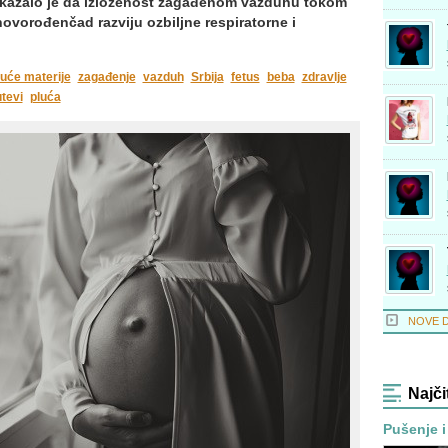
okazalo je da izloženost zagađenom vazduhu tokom
novorođenčad razviju ozbiljne respiratorne i
uće materije
zagađenje
vazduh
Srbija
fetus
beba
zdravlje
utevi
pluća
NOVE 
Najči
Pušenje i