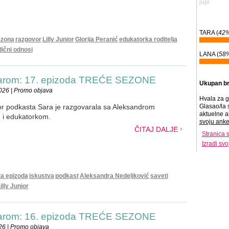
jupi
TARA (
42
ezona
razgovor
Lilly Junior
Glorija Peranić
edukatorka roditelja
ični odnosi
LANA (
58
Sarom: 17. epizoda TREĆE SEZONE
Ukupan br
026 | Promo objava
Hvala za g
nior podkasta Sara je razgovarala sa Aleksandrom
Glasao/la 
aktuelne a
 i edukatorkom.
svoju anke
ČITAJ DALJE
Stranica 
Izradi sv
a epizoda
iskustva
podkast
Aleksandra Nedeljković
saveti
illy Junior
Sarom: 16. epizoda TREĆE SEZONE
26 | Promo objava