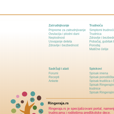
Zatrudnjivanje
Trudnoća
Pripreme za zatrudnjivanje
Simptomi trudnoć
Ovulacija i plodni dani
Trudnica
Neplodnost
Zdravlje i bezbed
Usvajanje deteta
Pobačaj, gubitak
Zdravlje i bezbednost
Porođaj
Matične ćelije
Sadržaji i alati
Spiskovi
Forumi
Spisak imena
Recepti
Spisak porodilišta
Ankete
Spisak trudilica i 
Spisak Ringeraji
trudnice
Spisak Ringeraj
Ringeraja.rs
Ringeraja.rs je specijalizovani portal, namen
trudnicama i roditeljima predškolske dece.