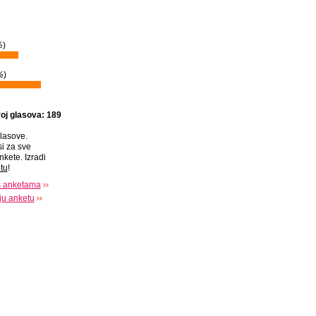
%
)
%
)
oj glasova: 189
lasove.
si za sve
nkete. Izradi
tu
!
s anketama
oju anketu