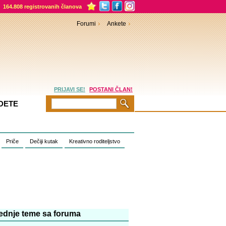
164.808 registrovanih članova
Forumi
Ankete
PRIJAVI SE!
POSTANI ČLAN!
DETE
Priče
Dečiji kutak
Kreativno roditeljstvo
ednje teme sa foruma