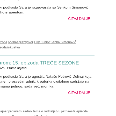
nior podkasta Sara je razgovarala sa Senkom Simonović,
sihoterapeutom.
ČITAJ DALJE
ezona
podkast
razgovor
Lilly Junior
Senka Simonović
izoda
iskustva
Sarom: 15. epizoda TREĆE SEZONE
026 | Promo objava
ior podkasta Sara je ugostila Natašu Petrović Dolinaj koja
zajner, prosvetni radnik, kreatorka digitalnog sadržaja na
 mama jednog, sada već, momka.
ČITAJ DALJE
zajner
prosvetni radnik
teme o roditeljstvu
petnaesta epizoda