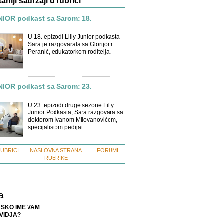
taniji sadržaji u rubrici
NIOR podkast sa Sarom: 18.
.
U 18. epizodi Lilly Junior podkasta
Sara je razgovarala sa Glorijom
Peranić, edukatorkom roditelja.
NIOR podkast sa Sarom: 23.
.
U 23. epizodi druge sezone Lilly
Junior Podkasta, Sara razgovara sa
doktorom Ivanom Milovanovićem,
specijalistom pedijat...
RUBRICI
NASLOVNA STRANA
FORUMI
RUBRIKE
a
NSKO IME VAM
SVIDJA?