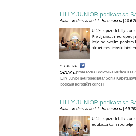
LILLY JUNIOR podkast sa 
Autor:
Uredništvo portala Ringeraja.rs
| 18.6.2
U 19. epizodi Lilly Jun
Kravljanac, neuropedija
koja se svojim poslom 
struci medicinski bioh
OBJAVI NA:
profesorka i doktorka Ružica Krav
OZNAKE:
Lilly Junior
neuropedijatar
Sonja Kapetanov
podkast
porodični odnosi
LILLY JUNIOR podkast sa 
Autor:
Uredništvo portala Ringeraja.rs
| 4.6.20
U 18. epizodi Lilly Jun
edukatorkom roditelja.