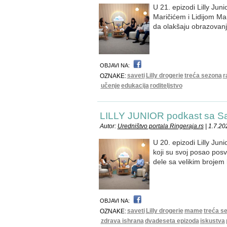
U 21. epizodi Lilly Jun
Maričićem i Lidijom Mar
da olakšaju obrazovanje
OBJAVI NA:
saveti
Lilly drogerie
treća sezona
r
OZNAKE:
učenje
edukacija
roditeljstvo
LILLY JUNIOR podkast sa 
Autor:
Uredništvo portala Ringeraja.rs
| 1.7.20
U 20. epizodi Lilly Jun
koji su svoj posao posv
dele sa velikim brojem
OBJAVI NA:
saveti
Lilly drogerie
mame
treća s
OZNAKE:
zdrava ishrana
dvadeseta epizoda
iskustva