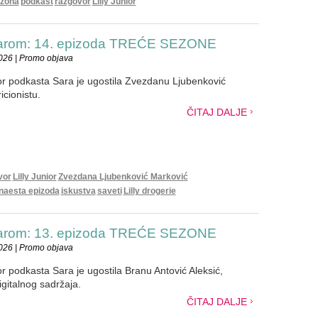
ezona
podkast
razgovor
Lilly Junior
Sarom: 14. epizoda TREĆE SEZONE
026 | Promo objava
ior podkasta Sara je ugostila Zvezdanu Ljubenković
icionistu.
ČITAJ DALJE
vor
Lilly Junior
Zvezdana Ljubenković Marković
naesta epizoda
iskustva
saveti
Lilly drogerie
Sarom: 13. epizoda TREĆE SEZONE
026 | Promo objava
ior podkasta Sara je ugostila Branu Antović Aleksić,
igitalnog sadržaja.
ČITAJ DALJE