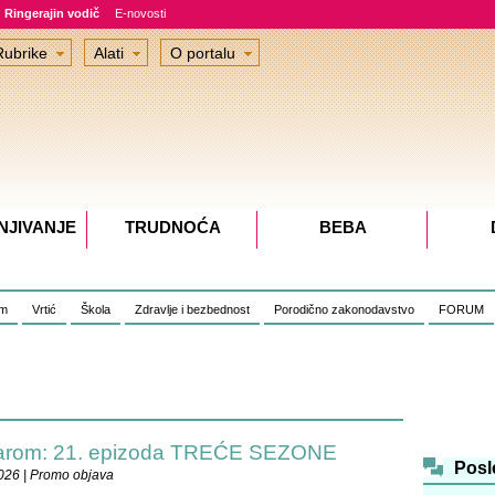
Ringerajin vodič
E-novosti
Rubrike
Alati
O portalu
NJIVANJE
TRUDNOĆA
BEBA
om
Vrtić
Škola
Zdravlje i bezbednost
Porodično zakonodavstvo
FORUM
Sarom: 21. epizoda TREĆE SEZONE
Posl
026 | Promo objava