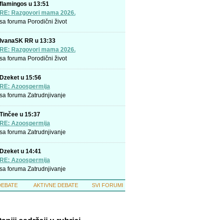
flamingos u 13:51
RE: Razgovori mama 2026.
sa foruma
Porodični život
IvanaSK RR u 13:33
RE: Razgovori mama 2026.
sa foruma
Porodični život
Dzeket u 15:56
RE: Azoospermija
sa foruma
Zatrudnjivanje
Tinčee u 15:37
RE: Azoospermija
sa foruma
Zatrudnjivanje
Dzeket u 14:41
RE: Azoospermija
sa foruma
Zatrudnjivanje
DEBATE
AKTIVNE DEBATE
SVI FORUMI