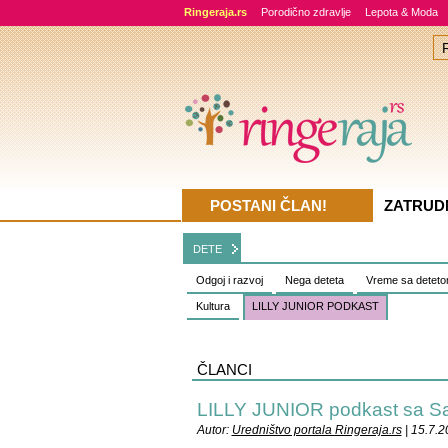
Ringeraja.rs
Porodično zdravlje
Lepota & Moda
POSTANI ČLAN!
ZATRUD
DETE
Odgoj i razvoj
Nega deteta
Vreme sa detet
Kultura
LILLY JUNIOR PODKAST
ČLANCI
LILLY JUNIOR podkast sa 
Autor:
Uredništvo portala Ringeraja.rs
| 15.7.2