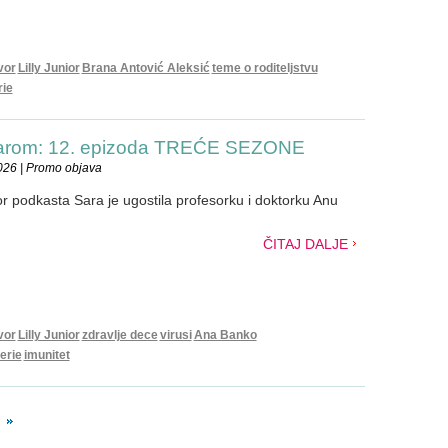
vor
Lilly Junior
Brana Antović Aleksić
teme o roditeljstvu
rie
Sarom: 12. epizoda TREĆE SEZONE
026 | Promo objava
ior podkasta Sara je ugostila profesorku i doktorku Anu
ČITAJ DALJE
vor
Lilly Junior
zdravlje dece
virusi
Ana Banko
gerie
imunitet