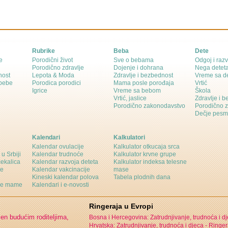
Rubrike
Beba
Dete
e
Porodični život
Sve o bebama
Odgoj i razv
Porodično zdravlje
Dojenje i dohrana
Nega detet
nost
Lepota & Moda
Zdravlje i bezbednost
Vreme sa d
 bebe
Porodica porodici
Mama posle porođaja
Vrtić
Igrice
Vreme sa bebom
Škola
Vrtić, jaslice
Zdravlje i 
Porodično zakonodavstvo
Porodično 
Dečje pesm
Kalendari
Kalkulatori
Kalendar ovulacije
Kalkulator otkucaja srca
 u Srbiji
Kalendar trudnoće
Kalkulator krvne grupe
čekalica
Kalendar razvoja deteta
Kalkulator indeksa telesne
ne
Kalendar vakcinacije
mase
Kineski kalendar polova
Tabela plodnih dana
ine mame
Kalendari i e-novosti
Ringeraja u Evropi
jen budućim roditeljima,
Bosna i Hercegovina: Zatrudnjivanje, trudnoća i d
Hrvatska: Zatrudnjivanje, trudnoća i djeca -
Ringer