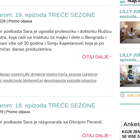
Najči
LILLY JU
Sarom: 19. epizoda TREĆE SEZONE
epizoda..
026 | Promo objava
ior podkasta Sara je ugostila profesorku i doktorku Ružicu
tra, koja radi na Institutu za majku i dete u Beogradu i
bavi više od 30 godina i Sonju Kapetanović koja je po
emičar, danas preduzetnica.
LILLY JU
ČITAJ DALJE
epizoda..
ljanac
saveti
Lilly drogerie
mame
treća sezona
razgovor
ić
medicinski biohemičar
devetnaesta epizoda
iskustva
SVE U 
Sarom: 18. epizoda TREĆE SEZONE
26 | Promo objava
ior podkasta Sara je razgovarala sa Glorijom Peranić,
Anket
KOJE ZE
ČITAJ DALJE
SE VISE 