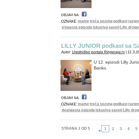
OBJAVI NA:
mame
treća sezona
podkast
razgo
OZNAKE:
trinaesta epizoda
iskustva
saveti
Lilly droge
LILLY JUNIOR podkast sa 
Autor:
Uredništvo portala Ringeraja.rs
| 11.3.2
U 12. epizodi Lilly Jun
Banko.
OBJAVI NA:
mame
treća sezona
podkast
razgo
OZNAKE:
dvanaesta epizoda
iskustva
saveti
Lilly dro
STRANA 1 OD 5
1
2
3
4
5