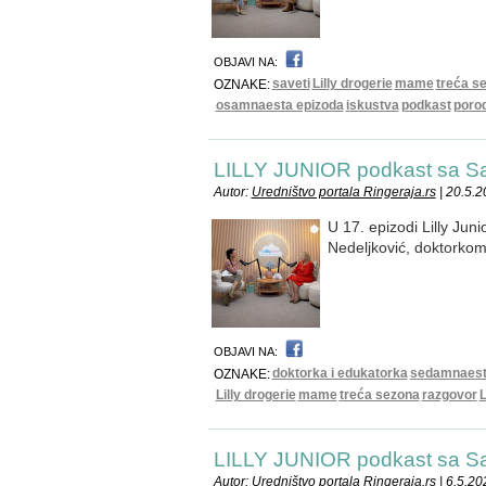
OBJAVI NA:
saveti
Lilly drogerie
mame
treća s
OZNAKE:
osamnaesta epizoda
iskustva
podkast
porod
LILLY JUNIOR podkast sa 
Autor:
Uredništvo portala Ringeraja.rs
| 20.5.2
U 17. epizodi Lilly Ju
Nedeljković, doktorkom
OBJAVI NA:
doktorka i edukatorka
sedamnaest
OZNAKE:
Lilly drogerie
mame
treća sezona
razgovor
L
LILLY JUNIOR podkast sa 
Autor:
Uredništvo portala Ringeraja.rs
| 6.5.20