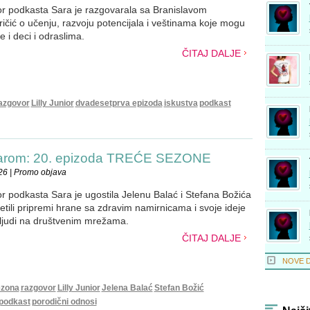
ior podkasta Sara je razgovarala sa Branislavom
ičić o učenju, razvoju potencijala i veštinama koje mogu
 i deci i odraslima.
ČITAJ DALJE
azgovor
Lilly Junior
dvadesetprva epizoda
iskustva
podkast
Sarom: 20. epizoda TREĆE SEZONE
26 | Promo objava
ior podkasta Sara je ugostila Jelenu Balać i Stefana Božića
etili pripremi hrane sa zdravim namirnicama i svoje ideje
 ljudi na društvenim mrežama.
ČITAJ DALJE
NOVE 
ezona
razgovor
Lilly Junior
Jelena Balać
Stefan Božić
podkast
porodični odnosi