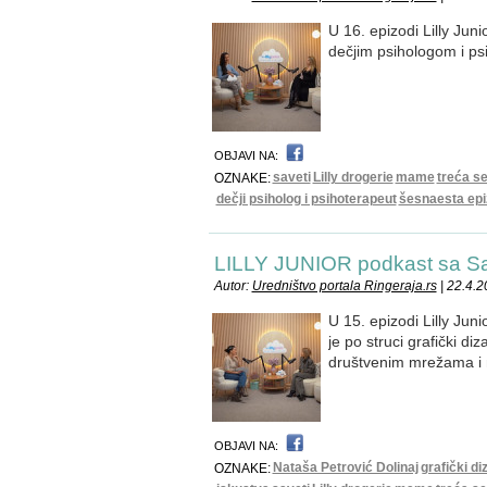
U 16. epizodi Lilly Ju
dečjim psihologom i p
OBJAVI NA:
saveti
Lilly drogerie
mame
treća s
OZNAKE:
dečji psiholog i psihoterapeut
šesnaesta ep
LILLY JUNIOR podkast sa 
Autor:
Uredništvo portala Ringeraja.rs
| 22.4.2
U 15. epizodi Lilly Jun
je po struci grafički di
društvenim mrežama i
OBJAVI NA:
Nataša Petrović Dolinaj
grafički di
OZNAKE: