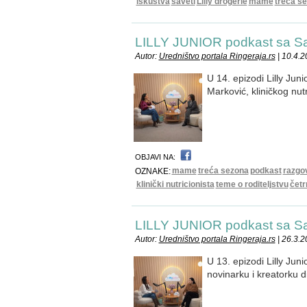
iskustva
saveti
Lilly drogerie
mame
treća s
LILLY JUNIOR podkast sa 
Autor:
Uredništvo portala Ringeraja.rs
| 10.4.2
U 14. epizodi Lilly Jun
Marković, kliničkog nutr
OBJAVI NA:
mame
treća sezona
podkast
razgo
OZNAKE:
klinički nutricionista
teme o roditeljstvu
četr
LILLY JUNIOR podkast sa 
Autor:
Uredništvo portala Ringeraja.rs
| 26.3.2
U 13. epizodi Lilly Jun
novinarku i kreatorku d