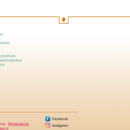
oj
a
etetom
bezbednost
zakonodavstvo
ice
Facebook
jeca -
Ringeraja.ba
Instagram
aja.hr