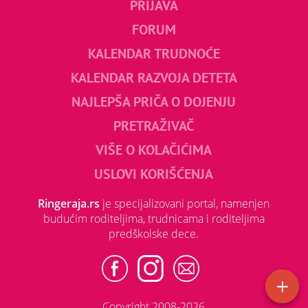
PRIJAVA
FORUM
KALENDAR TRUDNOĆE
KALENDAR RAZVOJA DETETA
NAJLEPŠA PRIČA O DOJENJU
PRETRAŽIVAČ
VIŠE O KOLAČIĆIMA
USLOVI KORIŠĆENJA
Ringeraja.rs
je specijalizovani portal, namenjen
budućim roditeljima, trudnicama i roditeljima
predškolske dece.
Copyright 2008-2026