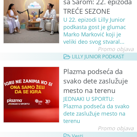
sa Sarom: 22. epizoda
TREĆE SEZONE
U 22. epizodi Lilly Junior
podkasta gost je glumac
Marko Marković koji je
veliki deo svog stvaral...
Promo objava
LILLY JUNIOR PODKAST
Plazma podseća da
svako dete zaslužuje
mesto na terenu
JEDNAKI U SPORTU:
Plazma podseća da svako
dete zaslužuje mesto na
terenu
Promo objava
Vesti