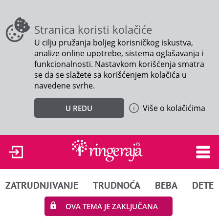
Stranica koristi kolačiće
U cilju pružanja boljeg korisničkog iskustva,
analize online upotrebe, sistema oglašavanja i
funkcionalnosti. Nastavkom korišćenja smatra
se da se slažete sa korišćenjem kolačića u
navedene svrhe.
Više o kolačićima
U REDU
ZATRUDNJIVANJE
TRUDNOĆA
BEBA
DETE
OVA TEMA JE ZAKLJUČANA