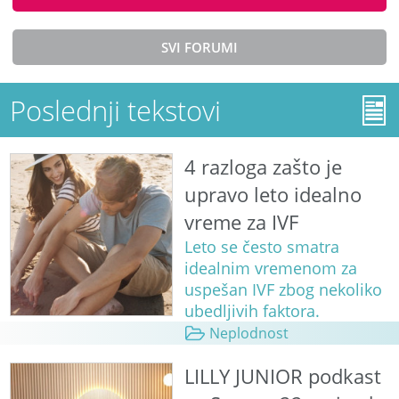
SVI FORUMI
Poslednji tekstovi
4 razloga zašto je
upravo leto idealno
vreme za IVF
Leto se često smatra
idealnim vremenom za
uspešan IVF zbog nekoliko
ubedljivih faktora.
Neplodnost
LILLY JUNIOR podkast