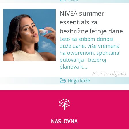
NIVEA summer
essentials za
bezbrižne letnje dane
Leto sa sobom donosi
duže dane, više vremena
na otvorenom, spontana
putovanja i bezbroj
planova k...
Promo objava
Nega kože
NASLOVNA