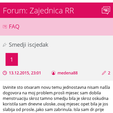
Forum: Zajednica RR
FAQ
Smedji iscjedak
1
13.12.2015, 23:01
medena88
2
Izvinite sto otvaram novu temu jednostavna nisam našla
dogovora na moj problem.prosli mjesec sam dobila
menstruaciju skroz tamno smedju bila je skroz oskudna
koristila sam dnevne uloske..ovaj mjesec opet bila je jos
slabija od prosle..jako sam zabrinula. Isla sam dr.prije