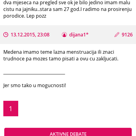
dva mjeseca na pregled sve ok je bilo jedino imam malu
cistu na jajniku..stara sam 27 god.I radimo na prosirenju
porodice. Lep pozz
13.12.2015, 23:08
dijana1*
9126
Medena imamo teme lazna menstruacija ili znaci
trudnoce pa mozes tamo pisati a ovu cu zakljucati.
_____________________________
Jer smo tako u mogucnosti!
1
AKTIVNE DEBATE