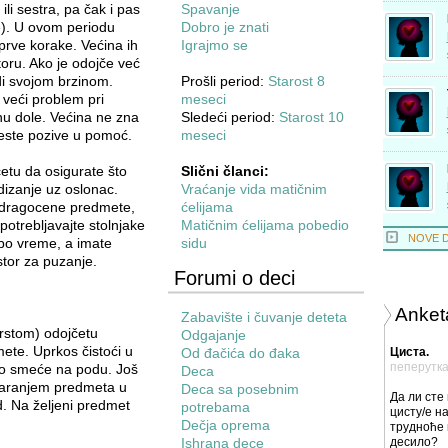
ili sestra, pa čak i pas
Spavanje
). U ovom periodu
Dobro je znati
rve korake. Većina ih
Igrajmo se
storu. Ako je odojče već
di svojom brzinom.
Prošli period:
Starost 8
 veći problem pri
meseci
u dole. Većina ne zna
Sledeći period:
Starost 10
este pozive u pomoć.
meseci
etu da osigurate što
Slični članci:
odizanje uz oslonac.
Vraćanje vida matičnim
i dragocene predmete,
ćelijama
upotrebljavajte stolnjake
Matičnim ćelijama pobedio
NOVE 
lepo vreme, a imate
sidu
ostor za puzanje.
Forumi o deci
Anket
Zabavište i čuvanje deteta
prstom) odojčetu
Odgajanje
te. Uprkos čistoći u
Od đačića do đaka
Циста.
пеперутк
vo smeće na podu. Još
Deca
daranjem predmeta u
Deca sa posebnim
Да ли сте
. Na željeni predmet
potrebama
цисту/е на
Dečja oprema
трудноће 
Ishrana dece
десило?