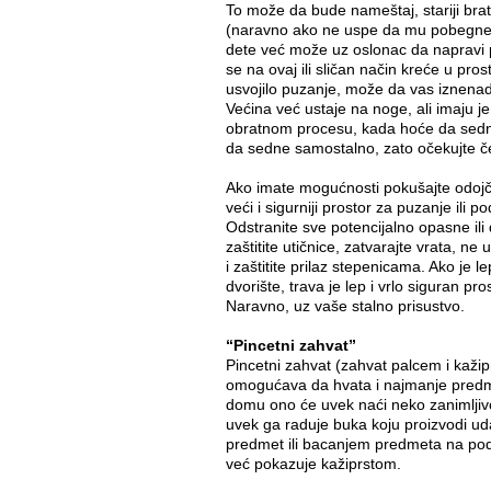
To može da bude nameštaj, stariji brat 
(naravno ako ne uspe da mu pobegne
dete već može uz oslonac da napravi p
se na ovaj ili sličan način kreće u pro
usvojilo puzanje, može da vas iznena
Većina već ustaje na noge, ali imaju je
obratnom procesu, kada hoće da sedn
da sedne samostalno, zato očekujte č
Ako imate mogućnosti pokušajte odojč
veći i sigurniji prostor za puzanje ili p
Odstranite sve potencijalno opasne il
zaštitite utičnice, zatvarajte vrata, ne 
i zaštitite prilaz stepenicama. Ako je 
dvorište, trava je lep i vrlo siguran pr
Naravno, uz vaše stalno prisustvo.
“Pincetni zahvat”
Pincetni zahvat (zahvat palcem i kaži
omogućava da hvata i najmanje predme
domu ono će uvek naći neko zanimlji
uvek ga raduje buka koju proizvodi u
predmet ili bacanjem predmeta na pod
već pokazuje kažiprstom.