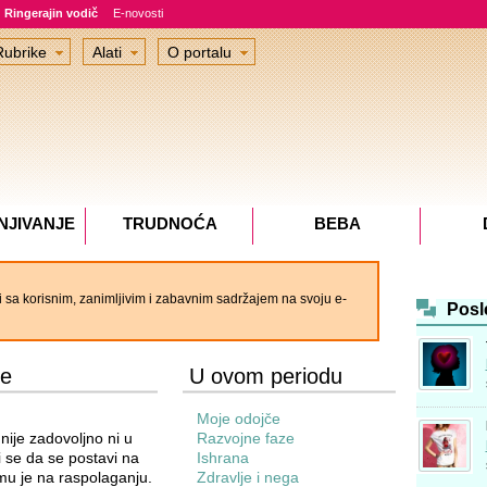
Ringerajin vodič
E-novosti
Rubrike
Alati
O portalu
NJIVANJE
TRUDNOĆA
BEBA
 sa korisnim, zanimljivim i zabavnim sadržajem na svoju e-
Posl
ze
U ovom periodu
Moje odojče
ije zadovoljno ni u
Razvojne faze
 se da se postavi na
Ishrana
i mu je na raspolaganju.
Zdravlje i nega