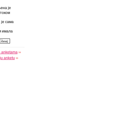
ена је
током
 је сама
 имала
s anketama
oju anketu