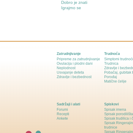
Dobro je znati
Igrajmo se
Zatrudnjivanje
Trudnoća
Pripreme za zatrudnjivanje
Simptomi trudnoć
Ovulacija i plodni dani
Trudnica
Neplodnost
Zdravlje i bezbed
Usvajanje deteta
Pobačaj, gubitak
Zdravlje i bezbednost
Porođaj
Matične ćelije
Sadržaji i alati
Spiskovi
Forumi
Spisak imena
Recepti
Spisak porodilišta
Ankete
Spisak trudilica i 
Spisak Ringeraji
trudnice
Spisak Ringeraj