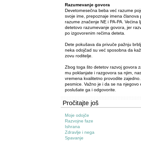
Razumevanje govora
Devetomesečna beba već razume pojed
svoje ime, prepoznaje imena članova 
razume značenje NE i PA-PA. Većina lj
detetovo razumevanje govora, jer razv
po izgovorenim rečima deteta.
Dete pokušava da privuče pažnju brblj
neka odojčad su već sposobna da kaž
zovu roditelje.
Zbog toga što detetov razvoj govora z
mu poklanjate i razgovora sa njim, nas
vremena kvalitetno provodite zajedno. 
pesmice. Važno je i da se na njegovo 
poslušate ga i odgovorite.
Pročitajte još
Moje odojče
Razvojne faze
Ishrana
Zdravlje i nega
Spavanje