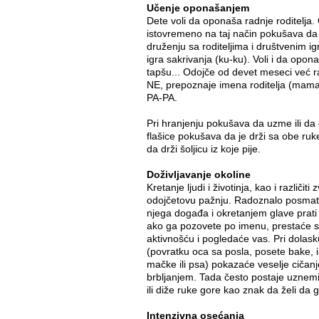
Učenje oponašanjem
Dete voli da oponaša radnje roditelja.
istovremeno na taj način pokušava da
druženju sa roditeljima i društvenim ig
igra sakrivanja (ku-ku). Voli i da opona
tapšu... Odojče od devet meseci već 
NE, prepoznaje imena roditelja (mama
PA-PA.
Pri hranjenju pokušava da uzme ili da d
flašice pokušava da je drži sa obe ruk
da drži šoljicu iz koje pije.
Doživljavanje okoline
Kretanje ljudi i životinja, kao i različiti
odojčetovu pažnju. Radoznalo posmatr
njega događa i okretanjem glave prat
ako ga pozovete po imenu, prestaće 
aktivnošću i pogledaće vas. Pri dolask
(povratku oca sa posla, posete bake, i
mačke ili psa) pokazaće veselje cičan
brbljanjem. Tada često postaje uznem
ili diže ruke gore kao znak da želi da 
Intenzivna osećanja