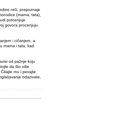
ine reči, prepoznaje
porodice (mama, tata),
udi potcenjuje
oj govora procenjuju
anjem i cičanjem, a
u mama i tata, kad
avisi od pažnje koju
tojte da što više
Čitajte mu i pevajte
oglašavanje odazivate,