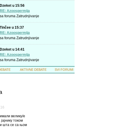
Dzeket u 15:56
RE: Azoospermija
sa foruma
Zatrudnjivanje
Tinčee u 15:37
RE: Azoospermija
sa foruma
Zatrudnjivanje
Dzeket u 14:41
RE: Azoospermija
sa foruma
Zatrudnjivanje
DEBATE
AKTIVNE DEBATE
SVI FORUMI
a
а16
 имали велику/е
 јајнику током
и шта се са њом