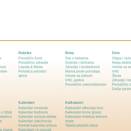
Rubrike
Beba
Dete
e
Porodični život
Sve o bebama
Odgoj i razv
Porodično zdravlje
Dojenje i dohrana
Nega detet
nost
Lepota & Moda
Zdravlje i bezbednost
Vreme sa d
 bebe
Porodica porodici
Mama posle porođaja
Vrtić
Igrice
Vreme sa bebom
Škola
Vrtić, jaslice
Zdravlje i 
Porodično zakonodavstvo
Porodično 
Dečje pesm
Kalendari
Kalkulatori
Kalendar ovulacije
Kalkulator otkucaja srca
 u Srbiji
Kalendar trudnoće
Kalkulator krvne grupe
čekalica
Kalendar razvoja deteta
Kalkulator indeksa telesne
ne
Kalendar vakcinacije
mase
Kineski kalendar polova
Tabela plodnih dana
ine mame
Kalendari i e-novosti