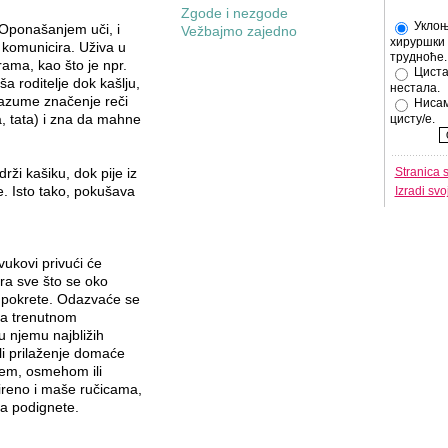
Zgode i nezgode
Уклоњ
 Oponašanjem uči, i
Vežbajmo zajedno
хируршки 
 komunicira. Uživa u
трудноће.
rama, kao što je npr.
Циста
ša roditelje dok kašlju,
нестала.
razume značenje reči
Нисам
, tata) i zna da mahne
цисту/е.
rži kašiku, dok pije iz
Stranica 
e. Isto tako, pokušava
Izradi sv
 zvukovi privući će
a sve što se oko
i pokrete. Odazvaće se
sa trenutnom
u njemu najbližih
li prilaženje domaće
jem, osmehom ili
ireno i maše ručicama,
ga podignete.