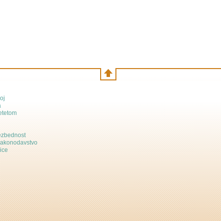
oj
a
etetom
bezbednost
zakonodavstvo
ice