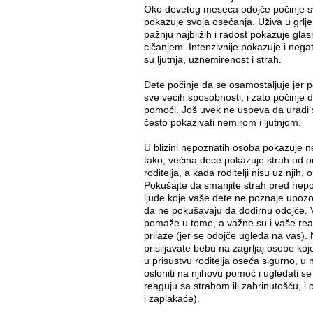
Oko devetog meseca odojče počinje sv
pokazuje svoja osećanja. Uživa u grljen
pažnju najbližih i radost pokazuje gl
cičanjem. Intenzivnije pokazuje i nega
su ljutnja, uznemirenost i strah.
Dete počinje da se osamostaljuje jer p
sve većih sposobnosti, i zato počinje 
pomoći. Još uvek ne uspeva da uradi sv
često pokazivati nemirom i ljutnjom.
U blizini nepoznatih osoba pokazuje ne
tako, većina dece pokazuje strah od od
roditelja, a kada roditelji nisu uz njih, 
Pokušajte da smanjite strah pred nepo
ljude koje vaše dete ne poznaje upozori
da ne pokušavaju da dodirnu odojče. 
pomaže u tome, a važne su i vaše reakc
prilaze (jer se odojče ugleda na vas).
prisiljavate bebu na zagrljaj osobe koj
u prisustvu roditelja oseća sigurno, u
osloniti na njihovu pomoć i ugledati se 
reaguju sa strahom ili zabrinutošću, i 
i zaplakaće).