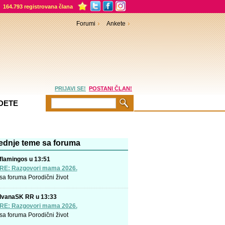
164.793 registrovana člana
Forumi
Ankete
PRIJAVI SE!
POSTANI ČLAN!
DETE
ednje teme sa foruma
flamingos u 13:51
RE: Razgovori mama 2026.
sa foruma
Porodični život
IvanaSK RR u 13:33
RE: Razgovori mama 2026.
sa foruma
Porodični život