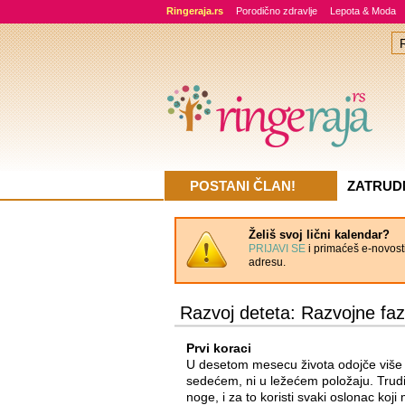
Ringeraja.rs
Porodično zdravlje
Lepota & Moda
POSTANI ČLAN!
ZATRUD
Želiš svoj lični kalendar?
PRIJAVI SE
i primaćeš e-novosti
adresu.
Razvoj deteta: Razvojne fa
Prvi koraci
U desetom mesecu života odojče više n
sedećem, ni u ležećem položaju. Trudi
noge, i za to koristi svaki oslonac koj