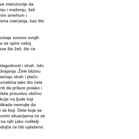
e intenzivnije da
ju i maženju, želi
asnim smehom i
tivna osećanja, kao što
ostaje svesno svojih
da se opire vašoj
e što želi, što će
lagodnost i strah. Isto
vajanja. Žele blizinu
osećaju strah i plaču.
znatima tako što ćete
ti da prilaze polako i
Vaše prisustvo obično
ije na ljude koji
 Nikada nemojte da
e se boji. Dete koje se
 novim situacijama će se
na njih (ako roditelji
odojče će biti uplašeno