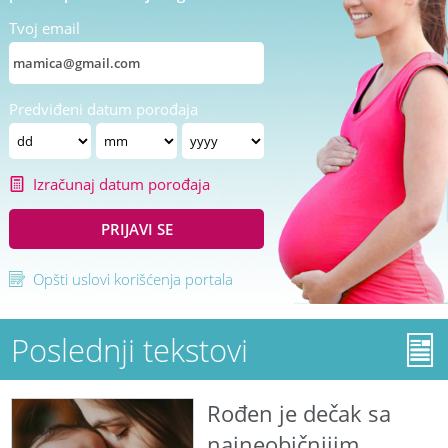
Tvoj email
Predviđeni datum porođaja
Izračunaj datum porođaja
PRIJAVI SE
Opšti uslovi korišćenja portala
Poslednji tekstovi
Rođen je dečak sa
najneobičnijim