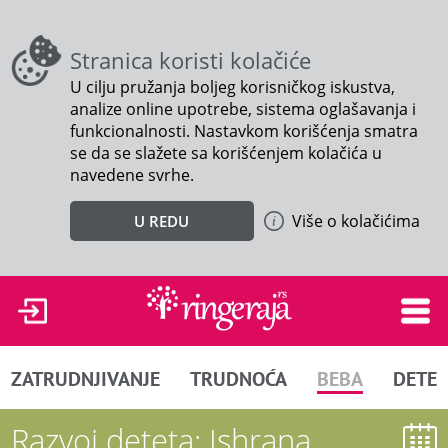
Stranica koristi kolačiće
U cilju pružanja boljeg korisničkog iskustva,
analize online upotrebe, sistema oglašavanja i
funkcionalnosti. Nastavkom korišćenja smatra
se da se slažete sa korišćenjem kolačića u
navedene svrhe.
Više o kolačićima
U REDU
ZATRUDNJIVANJE
TRUDNOĆA
BEBA
DETE
Razvoj deteta: Ishrana