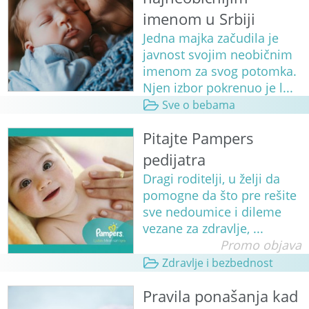
imenom u Srbiji
Jedna majka začudila je
javnost svojim neobičnim
imenom za svog potomka.
Njen izbor pokrenuo je l...
Sve o bebama
Pitajte Pampers
pedijatra
Dragi roditelji, u želji da
pomogne da što pre rešite
sve nedoumice i dileme
vezane za zdravlje, ...
Promo objava
Zdravlje i bezbednost
Pravila ponašanja kad