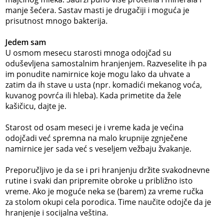
manje šećera. Sastav masti je drugačiji i moguća je
prisutnost mnogo bakterija.
Jedem sam
U osmom mesecu starosti mnoga odojčad su
oduševljena samostalnim hranjenjem. Razveselite ih pa
im ponudite namirnice koje mogu lako da uhvate a
zatim da ih stave u usta (npr. komadići mekanog voća,
kuvanog povrća ili hleba). Kada primetite da žele
kašičicu, dajte je.
Starost od osam meseci je i vreme kada je većina
odojčadi već spremna na malo krupnije zgnječene
namirnice jer sada već s veseljem vežbaju žvakanje.
Preporučljivo je da se i pri hranjenju držite svakodnevne
rutine i svaki dan pripremite obroke u približno isto
vreme. Ako je moguće neka se (barem) za vreme ručka
za stolom okupi cela porodica. Time naučite odojče da je
hranjenje i socijalna veština.