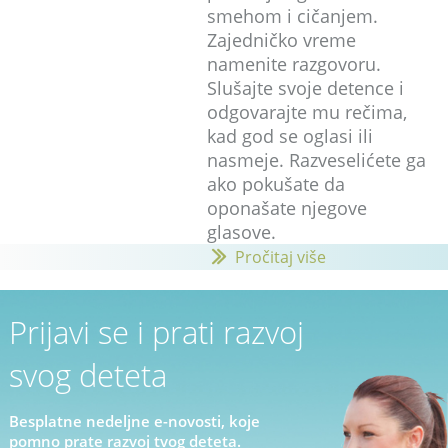
smehom i cičanjem.
Zajedničko vreme
namenite razgovoru.
Slušajte svoje detence i
odgovarajte mu rečima,
kad god se oglasi ili
nasmeje. Razveselićete ga
ako pokušate da
oponašate njegove
glasove.
Pročitaj više
Prijavi se i prati razvoj
svog deteta
Besplatne nedeljne e-novosti, koje
pomno prate razvoj tvog deteta.