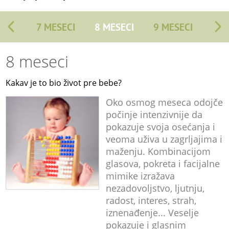
7 MESECI
8 MESECI
9 MESECI
8 meseci
Kakav je to bio život pre bebe?
Oko osmog meseca odojče
počinje intenzivnije da
pokazuje svoja osećanja i
veoma uživa u zagrljajima i
maženju. Kombinacijom
glasova, pokreta i facijalne
mimike izražava
nezadovoljstvo, ljutnju,
radost, interes, strah,
iznenađenje... Veselje
pokazuje i glasnim