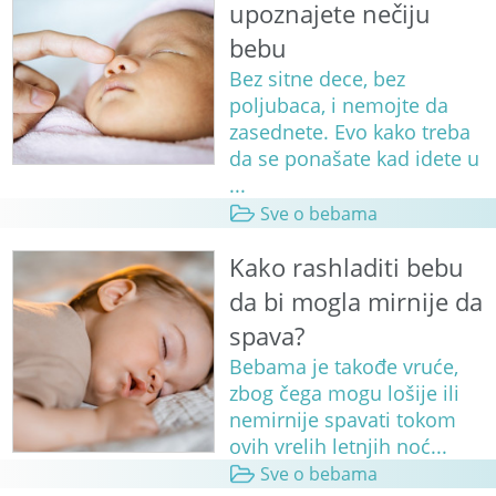
upoznajete nečiju
bebu
Bez sitne dece, bez
poljubaca, i nemojte da
zasednete. Evo kako treba
da se ponašate kad idete u
...
Sve o bebama
Kako rashladiti bebu
da bi mogla mirnije da
spava?
Bebama je takođe vruće,
zbog čega mogu lošije ili
nemirnije spavati tokom
ovih vrelih letnjih noć...
Sve o bebama