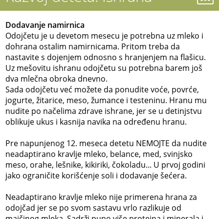
Dodavanje namirnica
Odojčetu je u devetom mesecu je potrebna uz mleko i
dohrana ostalim namirnicama. Pritom treba da
nastavite s dojenjem odnosno s hranjenjem na flašicu.
Uz mešovitu ishranu odojčetu su potrebna barem još
dva mlečna obroka dnevno.
Sada odojčetu već možete da ponudite voće, povrće,
jogurte, žitarice, meso, žumance i testeninu. Hranu mu
nudite po načelima zdrave ishrane, jer se u detinjstvu
oblikuje ukus i kasnija navika na određenu hranu.
Pre napunjenog 12. meseca detetu NEMOJTE da nudite
neadaptirano kravlje mleko, belance, med, svinjsko
meso, orahe, lešnike, kikiriki, čokoladu... U prvoj godini
jako ograničite korišćenje soli i dodavanje šećera.
Neadaptirano kravlje mleko nije primerena hrana za
odojčad jer se po svom sastavu vrlo razlikuje od
majčinog mleka. Sadrži puno više proteina i minerala i