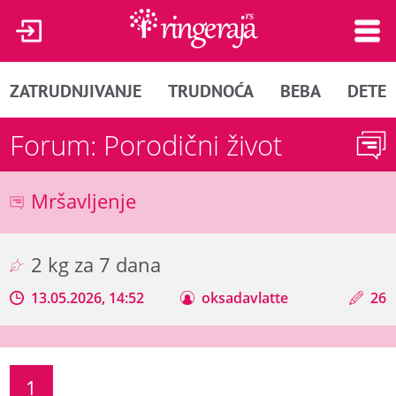
ZATRUDNJIVANJE
TRUDNOĆA
BEBA
DETE
Forum: Porodični život
Mršavljenje
2 kg za 7 dana
13.05.2026, 14:52
oksadavlatte
26
1