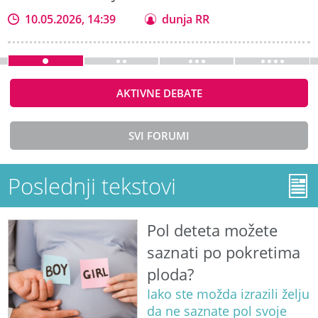
10.05.2026, 14:39
dunja RR
AKTIVNE DEBATE
SVI FORUMI
Poslednji tekstovi
Pol deteta možete
saznati po pokretima
ploda?
Iako ste možda izrazili želju
da ne saznate pol svoje