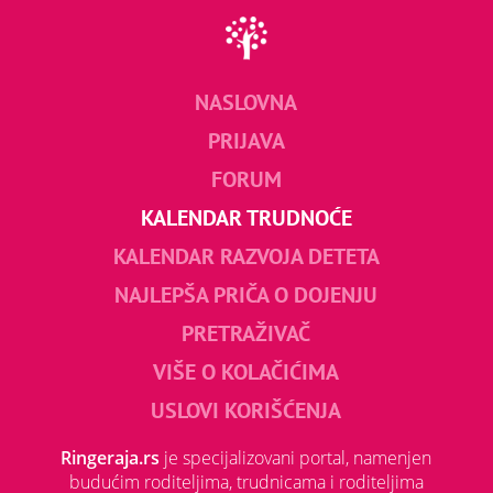
NASLOVNA
PRIJAVA
FORUM
KALENDAR TRUDNOĆE
KALENDAR RAZVOJA DETETA
NAJLEPŠA PRIČA O DOJENJU
PRETRAŽIVAČ
VIŠE O KOLAČIĆIMA
USLOVI KORIŠĆENJA
Ringeraja.rs
je specijalizovani portal, namenjen
budućim roditeljima, trudnicama i roditeljima