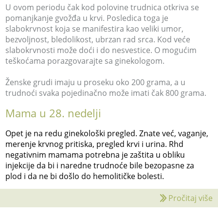
U ovom periodu čak kod polovine trudnica otkriva se
pomanjkanje gvožđa u krvi. Posledica toga je
slabokrvnost koja se manifestira kao veliki umor,
bezvoljnost, bledolikost, ubrzan rad srca. Kod veće
slabokrvnosti može doći i do nesvestice. O mogućim
teškoćama porazgovarajte sa ginekologom.
Ženske grudi imaju u proseku oko 200 grama, a u
trudnoći svaka pojedinačno može imati čak 800 grama.
Mama u 28. nedelji
Opet je na redu ginekološki pregled. Znate već, vaganje,
merenje krvnog pritiska, pregled krvi i urina. Rhd
negativnim mamama potrebna je zaštita u obliku
injekcije da bi i naredne trudnoće bile bezopasne za
plod i da ne bi došlo do hemolitičke bolesti.
Pročitaj više