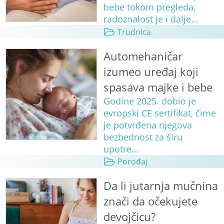
bebe tokom pregleda,
radoznalost je i dalje...
Trudnica
Automehaničar
izumeo uređaj koji
spasava majke i bebe
Godine 2025. dobio je
evropski CE sertifikat, čime
je potvrđena njegova
bezbednost za širu
upotre...
Porođaj
Da li jutarnja mučnina
znači da očekujete
devojčicu?