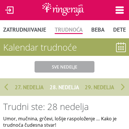
ZATRUDNJIVANJE
TRUDNOĆA
BEBA
DETE
Kalendar trudnoće
SVE NEDELJE
27. NEDELJA
28. NEDELJA
29. NEDELJA
Trudni ste: 28 nedelja
Umor, mučnina, grčevi, lošije raspoloženje … Kako je
trudnoća čudesna stvar!