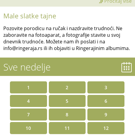
Pročitaj više
Male slatke tajne
Pozovite porodicu na ručak i nazdravite trudnoći. Ne
zaboravite na fotoaparat, a fotografije stavite u svoj
dnevnik trudnoće. Možete nam ih poslati i na
info@ringeraja.rs ili ih objaviti u Ringerajinim albumima.
Sve nedelje
1
2
3
4
5
6
7
8
9
10
11
12