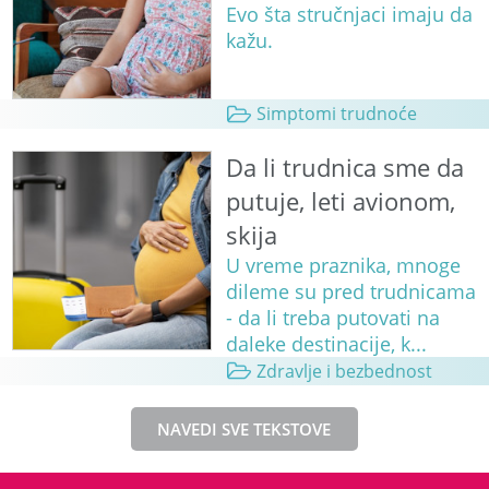
Evo šta stručnjaci imaju da
kažu.
Simptomi trudnoće
Da li trudnica sme da
putuje, leti avionom,
skija
U vreme praznika, mnoge
dileme su pred trudnicama
- da li treba putovati na
daleke destinacije, k...
Zdravlje i bezbednost
NAVEDI SVE TEKSTOVE