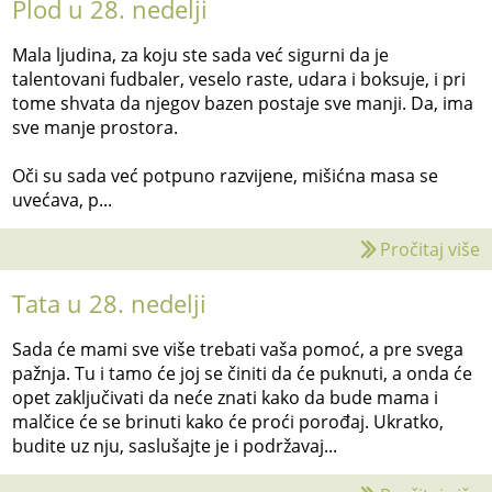
Plod u 28. nedelji
Mala ljudina, za koju ste sada već sigurni da je
talentovani fudbaler, veselo raste, udara i boksuje, i pri
tome shvata da njegov bazen postaje sve manji. Da, ima
sve manje prostora.
Oči su sada već potpuno razvijene, mišićna masa se
uvećava, p...
Pročitaj više
Tata u 28. nedelji
Sada će mami sve više trebati vaša pomoć, a pre svega
pažnja. Tu i tamo će joj se činiti da će puknuti, a onda će
opet zaključivati da neće znati kako da bude mama i
malčice će se brinuti kako će proći porođaj. Ukratko,
budite uz nju, saslušajte je i podržavaj...