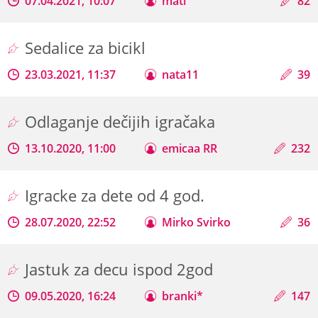
07.04.2021, 10:07
mati
82
Sedalice za bicikl
23.03.2021, 11:37
nata11
39
Odlaganje dečijih igračaka
13.10.2020, 11:00
emicaa RR
232
Igracke za dete od 4 god.
28.07.2020, 22:52
Mirko Svirko
36
Jastuk za decu ispod 2god
09.05.2020, 16:24
branki*
147