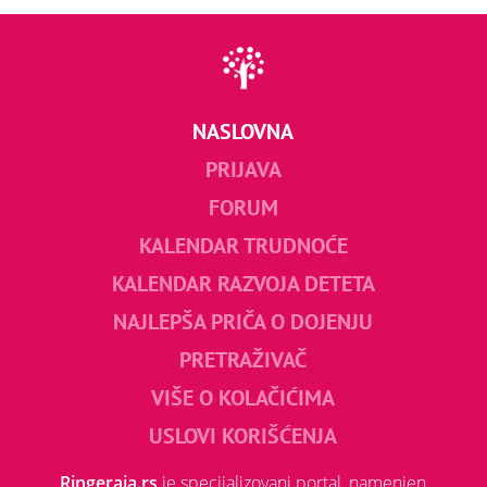
NASLOVNA
PRIJAVA
FORUM
KALENDAR TRUDNOĆE
KALENDAR RAZVOJA DETETA
NAJLEPŠA PRIČA O DOJENJU
PRETRAŽIVAČ
VIŠE O KOLAČIĆIMA
USLOVI KORIŠĆENJA
Ringeraja.rs
je specijalizovani portal, namenjen