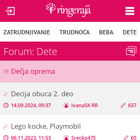
ZATRUDNJIVANJE
TRUDNOĆA
BEBA
DETE
Forum: Dete
Dečja oprema
Decija obuca 2. deo
14.09.2024, 09:37
IvanaSK RR
637
Lego kocke, Playmobil
06.11.2023, 11:53
Srecko47E
65