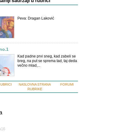
taniji sadržaji u rubrici
Peva: Dragan Laković
no.1
Kad padne prvi sneg, kad zabeli se
breg, na put se sprema tad, taj deda
večno mlad,...
RUBRICI
NASLOVNA STRANA
FORUMI
RUBRIKE
a
а16