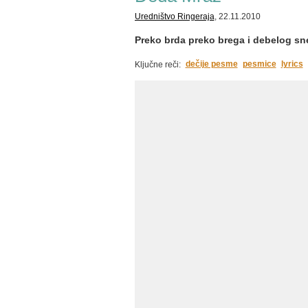
Uredništvo Ringeraja
, 22.11.2010
Preko brda preko brega i debelog sne
dečije pesme
pesmice
lyrics
Ključne reči: