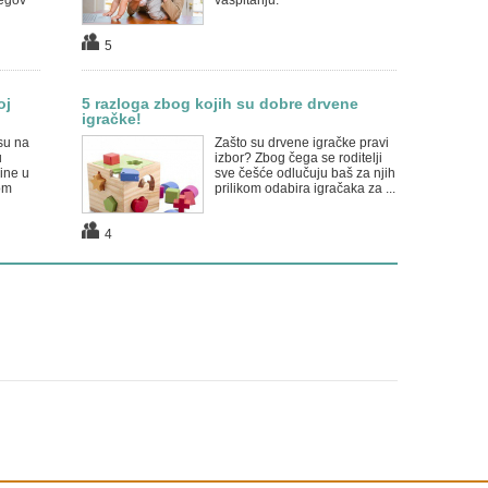
jegov
vaspitanju.
5
oj
5 razloga zbog kojih su dobre drvene
igračke!
su na
Zašto su drvene igračke pravi
u
izbor? Zbog čega se roditelji
ine u
sve češće odlučuju baš za njih
om
prilikom odabira igračaka za ...
4