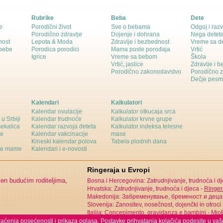
Rubrike
Beba
Dete
e
Porodični život
Sve o bebama
Odgoj i razv
Porodično zdravlje
Dojenje i dohrana
Nega detet
nost
Lepota & Moda
Zdravlje i bezbednost
Vreme sa d
 bebe
Porodica porodici
Mama posle porođaja
Vrtić
Igrice
Vreme sa bebom
Škola
Vrtić, jaslice
Zdravlje i 
Porodično zakonodavstvo
Porodično 
Dečje pesm
Kalendari
Kalkulatori
Kalendar ovulacije
Kalkulator otkucaja srca
 u Srbiji
Kalendar trudnoće
Kalkulator krvne grupe
čekalica
Kalendar razvoja deteta
Kalkulator indeksa telesne
ne
Kalendar vakcinacije
mase
Kineski kalendar polova
Tabela plodnih dana
ine mame
Kalendari i e-novosti
Ringeraja u Evropi
jen budućim roditeljima,
Bosna i Hercegovina: Zatrudnjivanje, trudnoća i d
Hrvatska: Zatrudnjivanje, trudnoća i djeca -
Ringer
Makedonija: Забременување, бременост и деца
Slovenija: Zanositev, nosečnost, dojenčki in otroci
Italija: Concepimento, gravidanza e bambini -
MioB
 praćenja posećenosti i prikaza oglasa. Postavke prihvatanja kolačića podesite u vaš