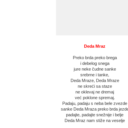
Deda Mraz
Preko brda preko brega
i debelog snega
jure neke čudne sanke
srebrne i tanke,
Deda Mraze, Deda Mraze
ne skreći sa staze
ne oklevaj ne dremaj
već poklone spremaj.
Padaju, padaju s neba bele zvezde
sanke Deda Mraza preko brda jezd
padajte, padajte snežnije i belje
Deda Mraz nam stiže na veselje