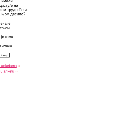
е имали
цисту/е на
оком трудноће и
а њом десило?
ена је
током
 је сама
 имала
s anketama
oju anketu