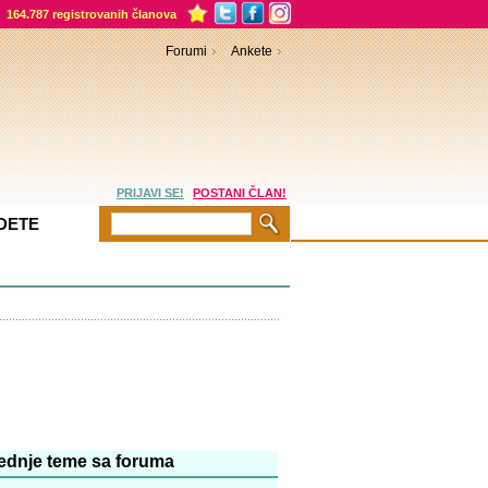
164.787 registrovanih članova
Forumi
Ankete
PRIJAVI SE!
POSTANI ČLAN!
DETE
Priče
Dečiji kutak
Kreativno roditeljstvo
ednje teme sa foruma