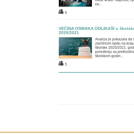
bude teško. Naprotiv, n
ne...
6
VEĆINA OSMAKA ODLIKAŠI u školsk
2020/2021
Analiza je pokazala da 
završnom ispitu na kraj
školske 2020/2021. god
poređenju sa prethodn
školskom godin...
5