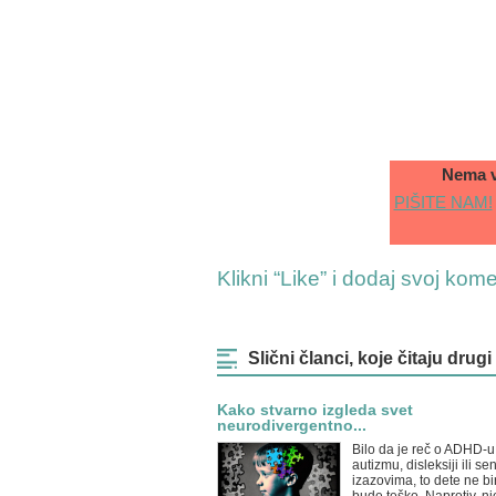
Nema v
PIŠITE NAM!
Klikni “Like” i dodaj svoj kom
Slični članci, koje čitaju drugi
Kako stvarno izgleda svet
neurodivergentno...
Bilo da je reč o ADHD-u
autizmu, disleksiji ili s
izazovima, to dete ne bi