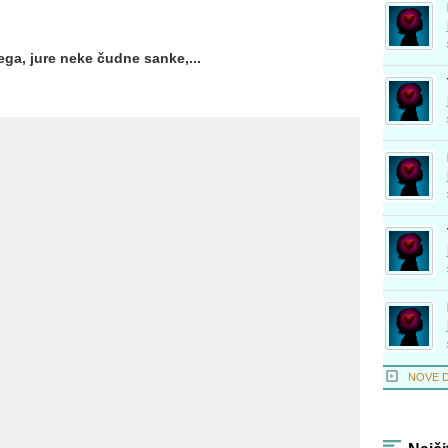
ga, jure neke čudne sanke,...
NOVE 