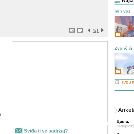
Najči
Ivin voz
1
/1
Zvončići 
SVE U 
Anket
e
Циста.
пеперутк