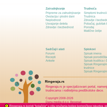
Zatrudnjivanje
Trudnoća
Pripreme za zatrudnjivanje
Simptomi trudnoć
Ovulacija i plodni dani
Trudnica
Neplodnost
Zdravlje i bezbed
Usvajanje deteta
Pobačaj, gubitak
Zdravlje i bezbednost
Porođaj
Matične ćelije
Sadržaji i alati
Spiskovi
Forumi
Spisak imena
Recepti
Spisak porodilišta
Ankete
Spisak trudilica i 
Spisak Ringeraji
trudnice
Spisak Ringeraj
Ringeraja.rs
Ringeraja.rs je specijalizovani portal, namen
trudnicama i roditeljima predškolske dece.
Copyright 2008-2026
Danu media d.o.o. Beograd
Ringeraja.rs koristi "kolačiće" u cilju pružanja boljeg korisničkog iskustva,