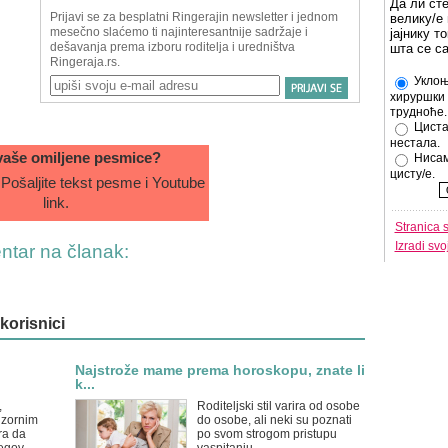
Да ли ст
велику/е 
јајнику т
шта се с
Уклоњ
хируршки 
трудноће.
Циста
нестала.
aše omiljene pesmice?
Нисам
цисту/е.
Pošaljite tekst pesme i Youtube
link.
Stranica 
Izradi sv
entar na članak:
 korisnici
Najstrože mame prema horoskopu, znate li
k...
,
Roditeljski stil varira od osobe
enzornim
do osobe, ali neki su poznati
ra da
po svom strogom pristupu