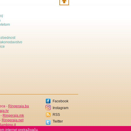
oj
a
etetom
bezbednost
zakonodavstvo
ice
Facebook
jeca -
Ringeraja.ba
Instagram
aja.hr
RSS
 -
Ringeraja.mk
 -
Ringeraja.net
Twitter
ambino.it
em internet pretraživaču.