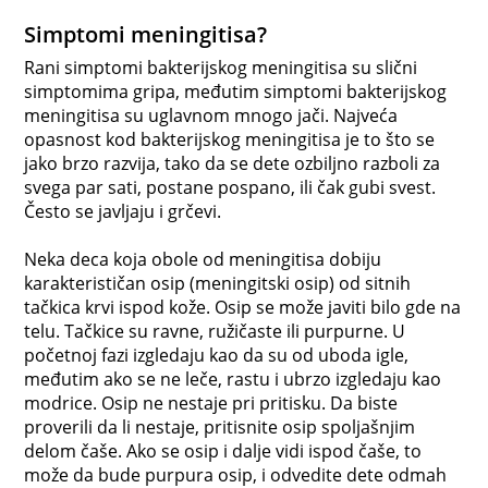
Simptomi meningitisa?
Rani simptomi bakterijskog meningitisa su slični
simptomima gripa, međutim simptomi bakterijskog
meningitisa su uglavnom mnogo jači. Najveća
opasnost kod bakterijskog meningitisa je to što se
jako brzo razvija, tako da se dete ozbiljno razboli za
svega par sati, postane pospano, ili čak gubi svest.
Često se javljaju i grčevi.
Neka deca koja obole od meningitisa dobiju
karakterističan osip (meningitski osip) od sitnih
tačkica krvi ispod kože. Osip se može javiti bilo gde na
telu. Tačkice su ravne, ružičaste ili purpurne. U
početnoj fazi izgledaju kao da su od uboda igle,
međutim ako se ne leče, rastu i ubrzo izgledaju kao
modrice. Osip ne nestaje pri pritisku. Da biste
proverili da li nestaje, pritisnite osip spoljašnjim
delom čaše. Ako se osip i dalje vidi ispod čaše, to
može da bude purpura osip, i odvedite dete odmah