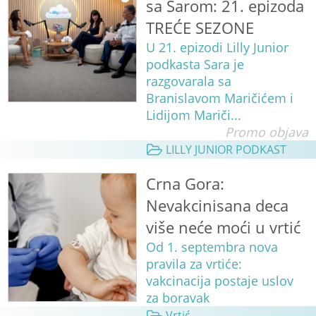
sa Sarom: 21. epizoda
TREĆE SEZONE
U 21. epizodi Lilly Junior
podkasta Sara je
razgovarala sa
Branislavom Maričićem i
Lidijom Mariči...
Promo objava
LILLY JUNIOR PODKAST
Crna Gora:
Nevakcinisana deca
više neće moći u vrtić
Od 1. septembra nova
pravila za vrtiće:
vakcinacija postaje uslov
za boravak
Vrtić