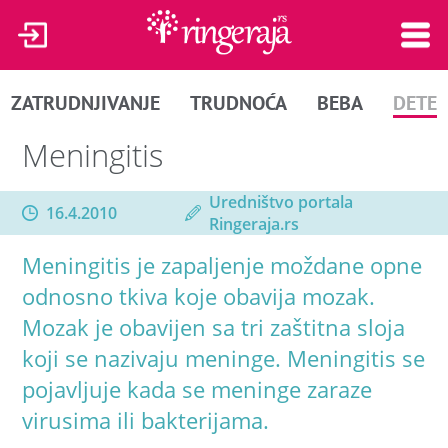
ZATRUDNJIVANJE
TRUDNOĆA
BEBA
DETE
Meningitis
Uredništvo portala
16.4.2010
Ringeraja.rs
Meningitis je zapaljenje moždane opne
odnosno tkiva koje obavija mozak.
Mozak je obavijen sa tri zaštitna sloja
koji se nazivaju meninge. Meningitis se
pojavljuje kada se meninge zaraze
virusima ili bakterijama.