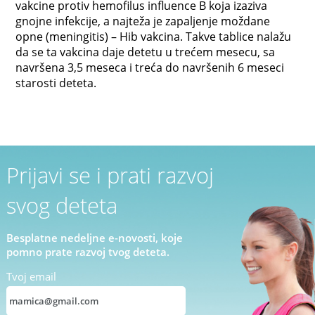
vakcine protiv hemofilus influence B koja izaziva
gnojne infekcije, a najteža je zapaljenje moždane
opne (meningitis) – Hib vakcina. Takve tablice nalažu
da se ta vakcina daje detetu u trećem mesecu, sa
navršena 3,5 meseca i treća do navršenih 6 meseci
starosti deteta.
Prijavi se i prati razvoj
svog deteta
Besplatne nedeljne e-novosti, koje
pomno prate razvoj tvog deteta.
Tvoj email