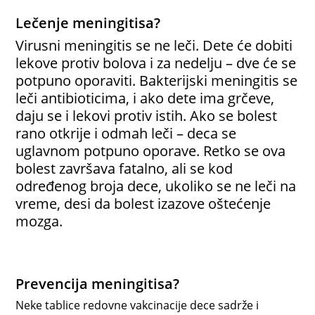
Lečenje meningitisa?
Virusni meningitis se ne leči. Dete će dobiti
lekove protiv bolova i za nedelju – dve će se
potpuno oporaviti. Bakterijski meningitis se
leči antibioticima, i ako dete ima grčeve,
daju se i lekovi protiv istih. Ako se bolest
rano otkrije i odmah leči – deca se
uglavnom potpuno oporave. Retko se ova
bolest završava fatalno, ali se kod
određenog broja dece, ukoliko se ne leči na
vreme, desi da bolest izazove oštećenje
mozga.
Prevencija meningitisa?
Neke tablice redovne vakcinacije dece sadrže i