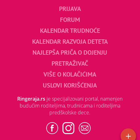
PRIJAVA
FORUM
KALENDAR TRUDNOĆE
KALENDAR RAZVOJA DETETA
NAJLEPŠA PRIČA O DOJENJU
PRETRAŽIVAČ
VIŠE O KOLAČIĆIMA
USLOVI KORIŠĆENJA
Ringeraja.rs
je specijalizovani portal, namenjen
budućim roditeljima, trudnicama i roditeljima
predškolske dece.