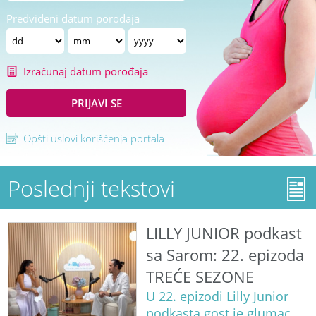
Predviđeni datum porođaja
Izračunaj datum porođaja
PRIJAVI SE
Opšti uslovi korišćenja portala
Poslednji tekstovi
LILLY JUNIOR podkast
sa Sarom: 22. epizoda
TREĆE SEZONE
U 22. epizodi Lilly Junior
podkasta gost je glumac