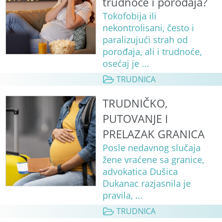
trudnoće i porođaja?
Tokofobija ili
nekontrolisani, često i
paralizujući strah od
porođaja, ali i trudnoće,
osećaj je ...
TRUDNICA
TRUDNIČKO,
PUTOVANJE I
PRELAZAK GRANICA
Posle nedavnog slučaja
žene vraćene sa granice,
advokatica Dušica
Dukanac razjasnila je
pravila, ...
TRUDNICA