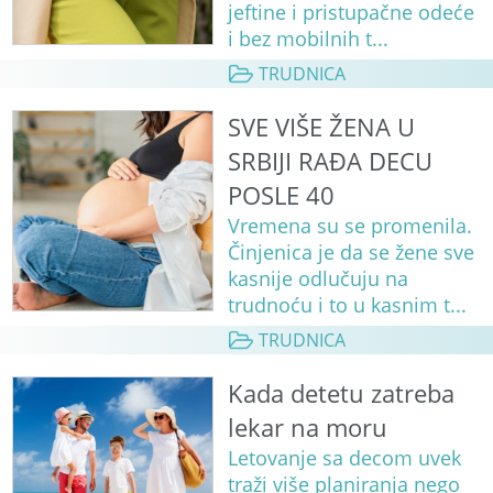
jeftine i pristupačne odeće
i bez mobilnih t...
TRUDNICA
SVE VIŠE ŽENA U
SRBIJI RAĐA DECU
POSLE 40
Vremena su se promenila.
Činjenica je da se žene sve
kasnije odlučuju na
trudnoću i to u kasnim t...
TRUDNICA
Kada detetu zatreba
lekar na moru
Letovanje sa decom uvek
traži više planiranja nego