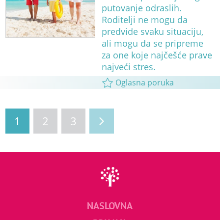
putovanje odraslih.
Roditelji ne mogu da
predvide svaku situaciju,
ali mogu da se pripreme
za one koje najčešće prave
najveći stres.
Oglasna poruka
1
2
3
NASLOVNA