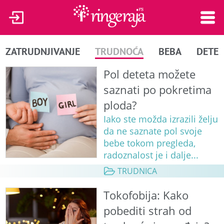
ZATRUDNJIVANJE
TRUDNOĆA
BEBA
DETE
Pol deteta možete
saznati po pokretima
ploda?
Iako ste možda izrazili želju
da ne saznate pol svoje
bebe tokom pregleda,
radoznalost je i dalje...
TRUDNICA
Tokofobija: Kako
pobediti strah od