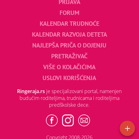
PRIJAVA
FORUM
KALENDAR TRUDNOĆE
KALENDAR RAZVOJA DETETA
NAJLEPŠA PRIČA O DOJENJU
PRETRAŽIVAČ
VIŠE O KOLAČIĆIMA
USLOVI KORIŠĆENJA
Ringeraja.rs
je specijalizovani portal, namenjen
budućim roditeljima, trudnicama i roditeljima
predškolske dece.
Copyright 2008-2026