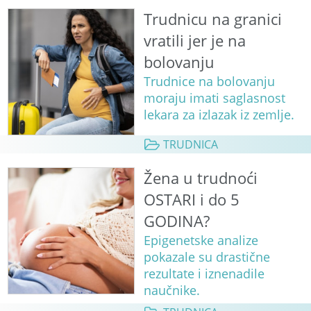
Trudnicu na granici
vratili jer je na
bolovanju
Trudnice na bolovanju
moraju imati saglasnost
lekara za izlazak iz zemlje.
TRUDNICA
Žena u trudnoći
OSTARI i do 5
GODINA?
Epigenetske analize
pokazale su drastične
rezultate i iznenadile
naučnike.