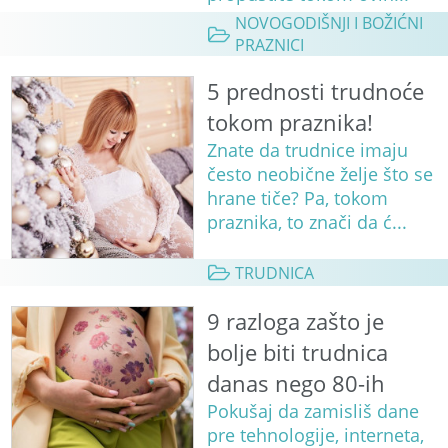
NOVOGODIŠNJI I BOŽIĆNI
PRAZNICI
5 prednosti trudnoće
tokom praznika!
Znate da trudnice imaju
često neobične želje što se
hrane tiče? Pa, tokom
praznika, to znači da ć...
TRUDNICA
9 razloga zašto je
bolje biti trudnica
danas nego 80-ih
Pokušaj da zamisliš dane
pre tehnologije, interneta,