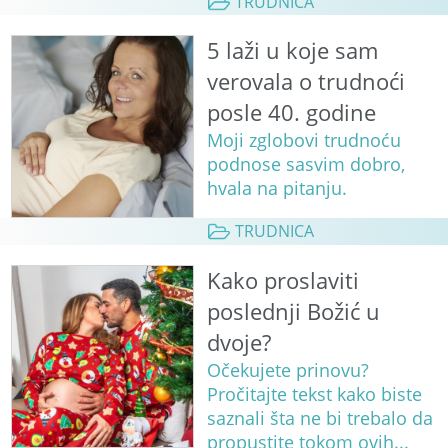
TRUDNICA
5 laži u koje sam
verovala o trudnoći
posle 40. godine
Moji zglobovi trudnoću
podnose sasvim dobro,
hvala na pitanju.
TRUDNICA
Kako proslaviti
poslednji Božić u
dvoje?
Očekujete prinovu?
Pročitajte tekst kako biste
saznali šta ne bi trebalo da
propustite tokom ovih...