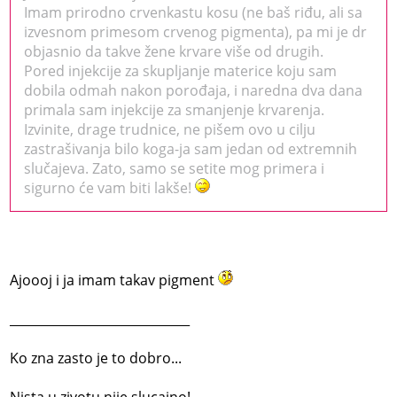
Imam prirodno crvenkastu kosu (ne baš riđu, ali sa
izvesnom primesom crvenog pigmenta), pa mi je dr
objasnio da takve žene krvare više od drugih.
Pored injekcije za skupljanje materice koju sam
dobila odmah nakon porođaja, i naredna dva dana
primala sam injekcije za smanjenje krvarenja.
Izvinite, drage trudnice, ne pišem ovo u cilju
zastrašivanja bilo koga-ja sam jedan od extremnih
slučajeva. Zato, samo se setite mog primera i
sigurno će vam biti lakše!
Ajoooj i ja imam takav pigment
_____________________________
Ko zna zasto je to dobro...
Nista u zivotu nije slucajno!