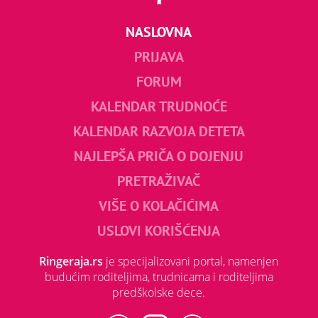
NASLOVNA
PRIJAVA
FORUM
KALENDAR TRUDNOĆE
KALENDAR RAZVOJA DETETA
NAJLEPŠA PRIČA O DOJENJU
PRETRAŽIVAČ
VIŠE O KOLAČIĆIMA
USLOVI KORIŠĆENJA
Ringeraja.rs
je specijalizovani portal, namenjen
budućim roditeljima, trudnicama i roditeljima
predškolske dece.