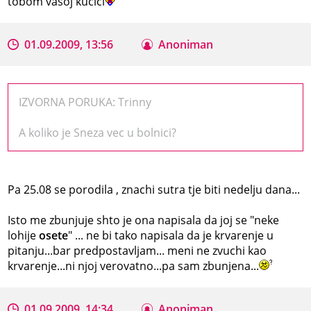
tobom vasoj kucici
01.09.2009, 13:56
Anoniman
IZVORNA PORUKA: Trinny
A koliko je Sneza vec u bolnici?
Pa 25.08 se porodila , znachi sutra tje biti nedelju dana...
Isto me zbunjuje shto je ona napisala da joj se "neke
lohije
osete
" ... ne bi tako napisala da je krvarenje u
pitanju...bar predpostavljam... meni ne zvuchi kao
krvarenje...ni njoj verovatno...pa sam zbunjena...
01.09.2009, 14:34
Anoniman