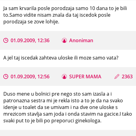
Ja sam krvarila posle porodzaja samo 10 dana to je bili
to.Samo vidite nisam znala da taj iscedok posle
porodzaja se zove lohije.
01.09.2009, 12:36
Anoniman
A jel taj iscedak zahteva uloske ili moze samo vata?
01.09.2009, 12:56
SUPER MAMA
2363
Duso mene u bolnici pre nego sto sam izasla a i
patronazna sestra mi je rekla isto a to je da na svako
idenje u toalet da se umivam i na dve one uloske s
mrezicom stavlja sam joda i onda stavim na gacice.I tako
svaki put to je bili po preporuci ginekologa.