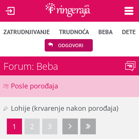
ZATRUDNJIVANJE
TRUDNOĆA
BEBA
DETE
ODGOVORI
Forum: Beba
Posle porođaja
Lohije (krvarenje nakon porođaja)
1
2
3