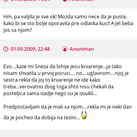
Hm, pa valjda je sve ok! Mozda samo nece da je puste,
kako bi se sto bolje oporavila pre odlaska kuci! A jel beba
jos sa njom?
01.09.2009, 22:48
Anoniman
Evo....kaze mi Sneza da lohije jesu krvarenje...ja tako
nisam shvatila u prvoj poruci.... no....uglavnom....njoj je
sestra rekla da joj to krvarenje ne ide kako
treba...verovatno zbog toga shto nisu chekali da
posteljica sama izadje nego su je izvukli...
Predpostavljam da je mali sa njom....rekla mi je neki dan
da je pocheo da dobija na tezini...