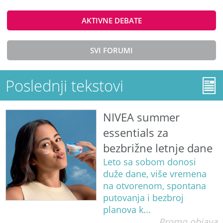
AKTIVNE DEBATE
SVI FORUMI
Poslednji tekstovi
NIVEA summer
essentials za
bezbrižne letnje dane
Leto sa sobom donosi
duže dane, više vremena
na otvorenom, spontana
putovanja i bezbroj
planova k...
Promo objava