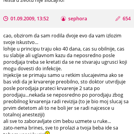
01.09.2009, 13:52
sephora
654
cao, obzirom da sam rodila dvoje evo da vam izlozim
svoje iskustvo...
lohije u principu traju oko 40 dana, cas su obilnije, cas
su slabije ali uglavnom kazu da neposredno posle
porodjaja treba se kretati da se ne stvaraju ugrusci koji
mogu dovesti do infekcije.
injekcije se primaju samo u retkim slucajevima ako se
bas vidi da je krvarenje preobilno, sto doktor utvrdjuje
posle porodjaja prateci krvarenje 2 sata po
porodjaju...nekada se neposredno po porodjaju zbog
preobilnog krvarenja radi revizija (to je bio moj slucaj sa
prvim detetom ali to ne boli jer se radi najcesce u
totalnoj anesteziji)
ali sve to zaboravljate cim bebu uzmete u ruke...
zato-nema brines, sve to prolazi a tvoja beba ide sa