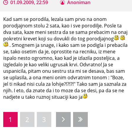
01.09.2009, 22:59
Anoniman
Kad sam se porodila, lezala sam prvo na onom
porodjajnom stolu 2 sata, kao i sve porodilje. Posle ta
dva sata, kaze meni sestra da se sama prebacim na onaj
pokretni krevet koji su dovukli do tog porodjajnog
. Smognem ja snage, i kako sam se podigla i prebacila
se, tako osetim da je, oprostite na recniku, iz mene
ispalo nesto ogromno, kao kad je izlazila posteljica, a
izgledalo je kao veliki ugrusak krvi. Odvratno! Ja se
uspanicila, pitam onu sestru sta mi se desava, bas sam
se uplasila, a ona meni onim odvratnim tonom : "Boze,
jel ti nikad nisi cula za lohije?!?!?!" Tako sam ja saznala za
njih. I eto, da znate da i to moze da se desi, pa da se ne
nadjete u tako ruznoj situaciji kao ja
1
2
3