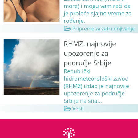
more) i mogu vam reći da
je proleće sjajno vreme za
rođenje.
Pripreme za zatrudnjivanje
RHMZ: najnovije
upozorenje za
područje Srbije
Republički
hidrometeorološki zavod
(RHMZ) izdao je najnovije
upozorenje za područje
Srbije na sna...
Vesti