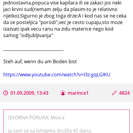
jednostavna,popuca vise kapilara ili se zakaci jos neki
jaci krvni sud(nemam zelju da plasim-to je relativno
rijetko).Sigurno je zbog toga drze:A i kod nas se ne ceka
da se posteljica "porodi",vec je cesto cupaju,sto moze
izazvati ipak vecu ranu na zidu materice nego kod
samog "odljubljivanja"
_____________________________
Steh auf, wenn du am Boden bist
https://www.youtube.com/watch?v=I3z-gqLGIKU
01.09.2009, 13:43
marince1
4824
IZVORNA PORUKA: Mivica
Ja sam se sa lohijama družila 45 dana.