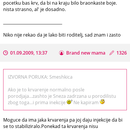
pocetku bas krv, da bi na kraju bilo braonkaste boje.
nista strasno, al' je dosadno.
_____________________________
Niko nije rekao da je lako biti roditelj, sad znam i zasto
01.09.2009, 13:37
Brand new mama
1326
IZVORNA PORUKA: Smeshkica
Ako je to krvarenje normalno posle
porodjaja...zashto je Sneza zadrzana u porodilistu
zbog toga...i prima inekcije
Ne kapiram
Moguce da ima jaka krvarenja pa joj daju injekcije da bi
se to stabiliziralo.Ponekad ta krvarenja nisu