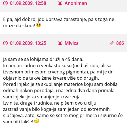
01.09.2009, 12:58
Anoniman
E pa, ajd dobro, jod ubrzava zarastanje, pa s toga ne
moze da skodi!
01.09.2009, 13:25
Mivica
866
Ja sam se sa lohijama družila 45 dana.
Imam prirodno crvenkastu kosu (ne baš riđu, ali sa
izvesnom primesom crvenog pigmenta), pa mi je dr
objasnio da takve žene krvare više od drugih.
Pored injekcije za skupljanje materice koju sam dobila
odmah nakon porođaja, i naredna dva dana primala
sam injekcije za smanjenje krvarenja.
Izvinite, drage trudnice, ne pišem ovo u cilju
zastrašivanja bilo koga-ja sam jedan od extremnih
slučajeva. Zato, samo se setite mog primera i sigurno će
vam biti lakše!