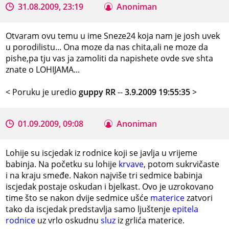
31.08.2009, 23:19
Anoniman
Otvaram ovu temu u ime Sneze24 koja nam je josh uvek
u porodilistu... Ona moze da nas chita,ali ne moze da
pishe,pa tju vas ja zamoliti da napishete ovde sve shta
znate o LOHIJAMA...
< Poruku je uredio
guppy RR
--
3.9.2009 19:55:35
>
01.09.2009, 09:08
Anoniman
Lohije su iscjedak iz rodnice koji se javlja u vrijeme
babinja. Na početku su lohije
krvave
, potom sukrvičaste
i na kraju smeđe. Nakon najviše tri sedmice babinja
iscjedak postaje oskudan i bjelkast. Ovo je uzrokovano
time što se nakon dvije sedmice ušće
materice
zatvori
tako da iscjedak predstavlja samo ljuštenje
epitela
rodnice
uz vrlo oskudnu
sluz
iz grlića materice.