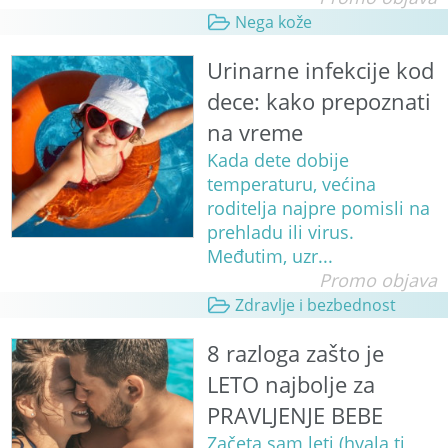
Nega kože
Urinarne infekcije kod
dece: kako prepoznati
na vreme
Kada dete dobije
temperaturu, većina
roditelja najpre pomisli na
prehladu ili virus.
Međutim, uzr...
Promo objava
Zdravlje i bezbednost
8 razloga zašto je
LETO najbolje za
PRAVLJENJE BEBE
Začeta sam leti (hvala ti