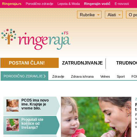
Ringeraja.rs
Porodično zdravlje
Lepota & Moda
Ringerajin vodič
E-novosti
Rubrike
Alati
O po
POSTANI ČLAN!
ZATRUDNJIVANJE
TRUDNO
PORODIČNO ZDRAVLJE
Zdravlje
Zdrava ishrana
Velnes
Sport
FO
PCOS ima novo
ime. Krajnje je
vreme bilo.
P
s
Progutali ste
n
koštice od
v
trešanja?