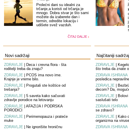
Prolećni dani su idealni za
trčanje,a koristi od trčanja je
mnogo. Dobra stvar je što sami
možete da izaberete dan i
termin, odredite lokaciju i
udišete svež vazduh.
ČITAJ DALJE
Novi sadržaji
Najčitaniji sadržaj
ZDRAVLJE
|
Deca i crevna flora - šta
ZDRAVLJE
|
Kegelo
roditelji treba da znaju?
što treba da znate o
ZDRAVLJE
|
PCOS ima novo ime.
ZDRAVA ISHRANA
Krajnje je vreme bilo.
posledica nepraviln
ZDRAVLJE
|
Progutali ste koštice od
ZDRAVLJE
|
Bezbri
trešanja?
decom? Da, moguće
ZDRAVLJE
|
5 saveta kako sačuvati
ZDRAVLJE
|
Bolovi
zdravlje porodice na letovanju
saslušati telo
ZDRAVLJE
|
AFAZIJA I PODRŠKA
ZDRAVA ISHRANA
PORODICI
se zdravo?
ZDRAVLJE
|
Perimenopauza i prateće
ZDRAVLJE
|
Kako d
muke
organizma na virus
ZDRAVLJE
|
Ne ignorišite hroničnu
ZDRAVA ISHRANA