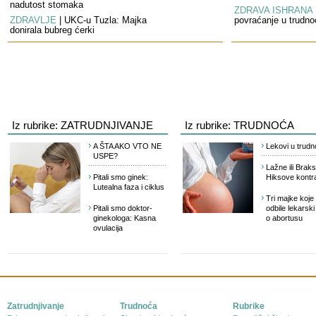
nadutost stomaka
ZDRAVA ISHRANA
ZDRAVLJE
|
UKC-u Tuzla: Majka
povraćanje u trudno
donirala bubreg ćerki
Iz rubrike:
ZATRUDNJIVANJE
Iz rubrike:
TRUDNOĆA
A ŠTA AKO VTO NE
Lekovi u trudn
USPE?
Lažne ili Braks
Pitali smo ginek:
Hiksove kontra
Lutealna faza i ciklus
Tri majke koje
Pitali smo doktor-
odbile lekarski
ginekologa: Kasna
o abortusu
ovulacija
Zatrudnjivanje
Trudnoća
Rubrike