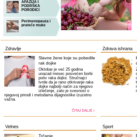
AFAZIJA I
PODRŠKA
PORODICI
Perimenopauza i
prateće muke
Zdravlje
Zdrava ishrana
Slavne žene koje su pobedile
rak dojke
Oktobar je već 25 godina
unazad mesec posvećen borbi
potiv raka dojke. Stručnajci
tvrde da je rano otkrivanje raka
dojke najbolji način za njegovo
izlečenje, zato je svesnost o
njegovoj prirodi i metodama dijagnostike izuzetno
važna.
ČITAJ DALJE
Velnes
Sport
Trčanje