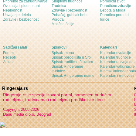
Pripreme za zatrudnjivanje
Simptomi trudnoće
Porodični život
Ovulacija i plodni dani
Trudnica
Porodično zdravlje
Neplodnost
Zdravlje i bezbednost
Lepota & Moda
Usvajanje deteta
Pobačaj, gubitak bebe
Porodica porodici
Zdravlje i bezbednost
Porođaj
Igrice
Matične ćelije
Sadržaji i alati
Spiskovi
Kalendari
Forumi
Spisak imena
Kalendar ovulacije
Recepti
Spisak porodilišta u Srbiji
Kalendar trudnoće
Ankete
Spisak trudilica i čekalica
Kalendar razvoja det
Spisak Ringerajine
Kalendar vakcinacije
trudnice
Kineski kalendar pol
Spisak Ringerajine mame
Kalendari i e-novosti
Ringeraja.rs
Ringeraja.rs je specijalizovani portal, namenjen budućim
B
roditeljima, trudnicama i roditeljima predškolske dece.
H
Copyright 2008-2026
S
Danu media d.o.o. Beograd
I