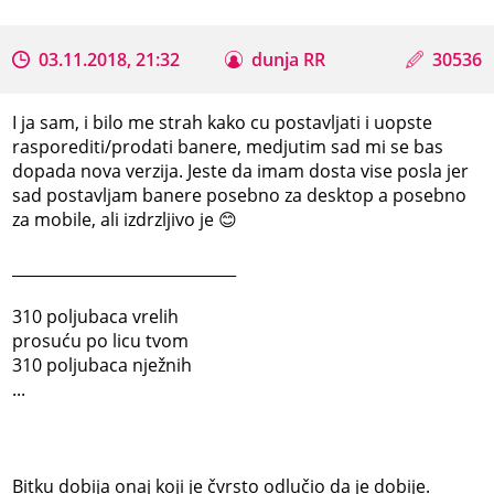
03.11.2018, 21:32
dunja RR
30536
I ja sam, i bilo me strah kako cu postavljati i uopste
rasporediti/prodati banere, medjutim sad mi se bas
dopada nova verzija. Jeste da imam dosta vise posla jer
sad postavljam banere posebno za desktop a posebno
za mobile, ali izdrzljivo je 😊
_____________________________
310 poljubaca vrelih
prosuću po licu tvom
310 poljubaca nježnih
...
Bitku dobija onaj koji je čvrsto odlučio da je dobije.