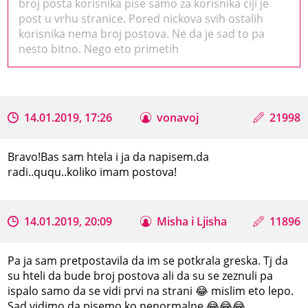
broj posta korisnika pise samo za korisnika ciji je
post u vrhu stranice. Pored nickova svih ostalih
korisnika nema broj postova. Ne da je sad to pa
nesto bitno. Nego eto primetih
14.01.2019, 17:26
vonavoj
21998
Bravo!Bas sam htela i ja da napisem.da
radi..ququ..koliko imam postova!
14.01.2019, 20:09
Misha i Ljisha
11896
Pa ja sam pretpostavila da im se potkrala greska. Tj da
su hteli da bude broj postova ali da su se zeznuli pa
ispalo samo da se vidi prvi na strani 😂 mislim eto lepo.
Sad vidimo da pisemo ko nenormalne 😂😂😂