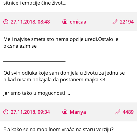
sitnice i emocije čine život...
27.11.2018, 08:48
emicaa
22194
Me i najvise smeta sto nema opcije uredi.Ostalo je
ok,snalazim se
_____________________________
Od svih odluka koje sam donijela u životu za jednu se
nikad nisam pokajala,da postanem majka <3
Jer smo tako u mogucnosti ...
27.11.2018, 09:34
Mariya
4489
E a kako se na mobilnom vraáa na staru verziju?