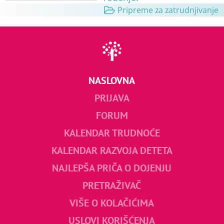
Pripreme za zatrudnjivanje
NASLOVNA
PRIJAVA
FORUM
KALENDAR TRUDNOĆE
KALENDAR RAZVOJA DETETA
NAJLEPŠA PRIČA O DOJENJU
PRETRAŽIVAČ
VIŠE O KOLAČIĆIMA
USLOVI KORIŠĆENJA