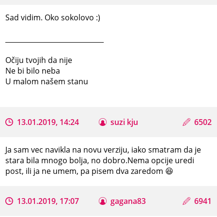
Sad vidim. Oko sokolovo :)
_____________________________
Očiju tvojih da nije
Ne bi bilo neba
U malom našem stanu
13.01.2019, 14:24
suzi kju
6502
Ja sam vec navikla na novu verziju, iako smatram da je
stara bila mnogo bolja, no dobro.Nema opcije uredi
post, ili ja ne umem, pa pisem dva zaredom 😆
13.01.2019, 17:07
gagana83
6941