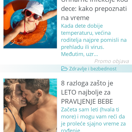
dece: kako prepoznati
na vreme
Kada dete dobije
temperaturu, većina
roditelja najpre pomisli na
prehladu ili virus.
Međutim, uzr...
Promo objava
Zdravlje i bezbednost
8 razloga zašto je
LETO najbolje za
PRAVLJENJE BEBE
Začeta sam leti (hvala ti
more) i mogu vam reći da
je proleće sjajno vreme za
rođenje.