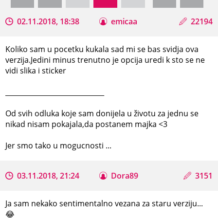
02.11.2018, 18:38
emicaa
22194
Koliko sam u pocetku kukala sad mi se bas svidja ova
verzija.Jedini minus trenutno je opcija uredi k sto se ne
vidi slika i sticker
_____________________________
Od svih odluka koje sam donijela u životu za jednu se
nikad nisam pokajala,da postanem majka <3
Jer smo tako u mogucnosti ...
03.11.2018, 21:24
Dora89
3151
Ja sam nekako sentimentalno vezana za staru verziju...
😂