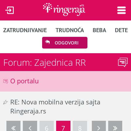
ZATRUDNJIVANJE
TRUDNOĆA
BEBA
DETE
ODGOVORI
Forum: Zajednica RR
O portalu
RE: Nova mobilna verzija sajta
Ringeraja.rs
6
7
8