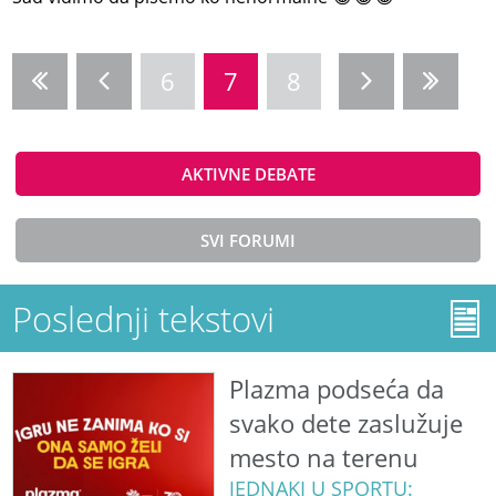
6
7
8
AKTIVNE DEBATE
SVI FORUMI
Poslednji tekstovi
Plazma podseća da
svako dete zaslužuje
mesto na terenu
JEDNAKI U SPORTU: