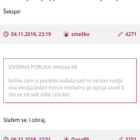
Šekspir
04.11.2018, 23:19
smeško
4271
IZVORNA PORUKA: emicaa RR
Koliko sam u pocetku kukala sad mi se bas svidja
ova verzija.Jedini minus trenutno je opcija uredi k
sto se ne vidi slika i sticker
Slažem se. I citiraj.
06.11.2018, 22:51
Dora89
3151