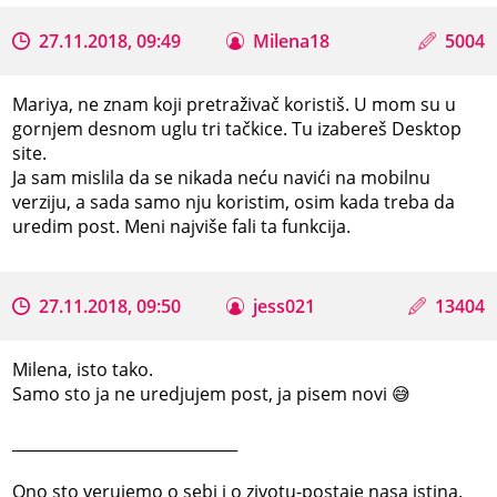
27.11.2018, 09:49
Milena18
5004
Mariya, ne znam koji pretraživač koristiš. U mom su u
gornjem desnom uglu tri tačkice. Tu izabereš Desktop
site.
Ja sam mislila da se nikada neću navići na mobilnu
verziju, a sada samo nju koristim, osim kada treba da
uredim post. Meni najviše fali ta funkcija.
27.11.2018, 09:50
jess021
13404
Milena, isto tako.
Samo sto ja ne uredjujem post, ja pisem novi 😅
_____________________________
Ono sto verujemo o sebi i o zivotu-postaje nasa istina.