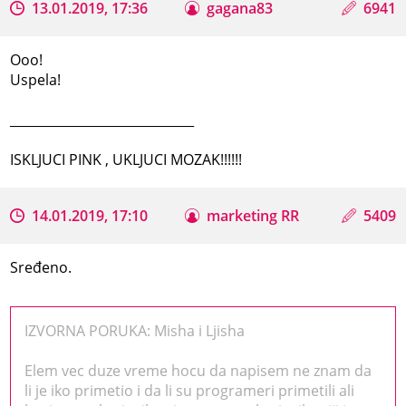
13.01.2019, 17:36
gagana83
6941
Ooo!
Uspela!
_____________________________
ISKLJUCI PINK , UKLJUCI MOZAK!!!!!!
14.01.2019, 17:10
marketing RR
5409
Sređeno.
IZVORNA PORUKA: Misha i Ljisha
Elem vec duze vreme hocu da napisem ne znam da
li je iko primetio i da li su programeri primetili ali