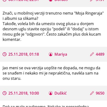
Znači, u mobilnoj verziji trenutno nema "Moja Ringeraja"
i albumi sa slikama?
Takođe, volela bih da umesto ovog plusa u donjem
desnom uglu stavite opciju "podeli" ili "dodaj" u istom
nivou gde je "odgovori". Često zakačim plus dok kucam
komentar.
25.11.2018, 01:18
Mariya
4489
Jao meni se ova verzija uopšte ne dopada, ne mogu da
se snađem i nekako mi je nepraktična, navikla sam na
onu staru.
25.11.2018, 10:00
Duškić
9650
Dok se malo naviknemo. Nekako je nepregledna