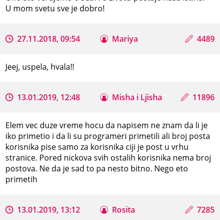
U mom svetu sve je dobro!
27.11.2018, 09:54
Mariya
4489
Jeej, uspela, hvala!!
13.01.2019, 12:48
Misha i Ljisha
11896
Elem vec duze vreme hocu da napisem ne znam da li je
iko primetio i da li su programeri primetili ali broj posta
korisnika pise samo za korisnika ciji je post u vrhu
stranice. Pored nickova svih ostalih korisnika nema broj
postova. Ne da je sad to pa nesto bitno. Nego eto
primetih
13.01.2019, 13:12
Rosita
7285