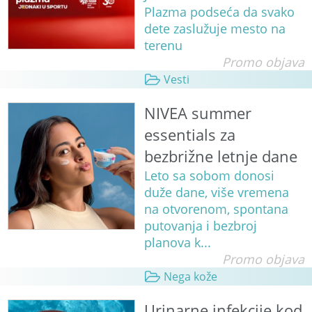
Plazma podseća da svako
dete zaslužuje mesto na
terenu
Promo objava
Vesti
NIVEA summer
essentials za
bezbrižne letnje dane
Leto sa sobom donosi
duže dane, više vremena
na otvorenom, spontana
putovanja i bezbroj
planova k...
Promo objava
Nega kože
Urinarne infekcije kod