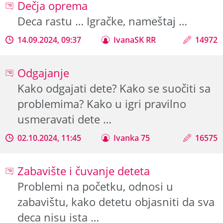
Dečja oprema
Deca rastu … Igračke, nameštaj …
14.09.2024, 09:37
IvanaSK RR
14972
Odgajanje
Kako odgajati dete? Kako se suočiti sa
problemima? Kako u igri pravilno
usmeravati dete …
02.10.2024, 11:45
Ivanka 75
16575
Zabavište i čuvanje deteta
Problemi na početku, odnosi u
zabavištu, kako detetu objasniti da sva
deca nisu ista …