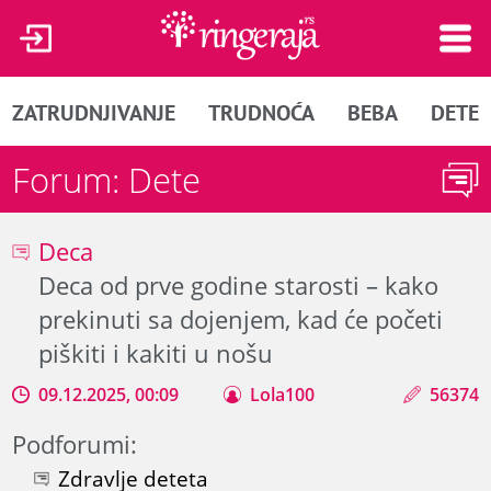
ZATRUDNJIVANJE
TRUDNOĆA
BEBA
DETE
Forum: Dete
Deca
Deca od prve godine starosti – kako
prekinuti sa dojenjem, kad će početi
piškiti i kakiti u nošu
09.12.2025, 00:09
Lola100
56374
Podforumi:
Zdravlje deteta