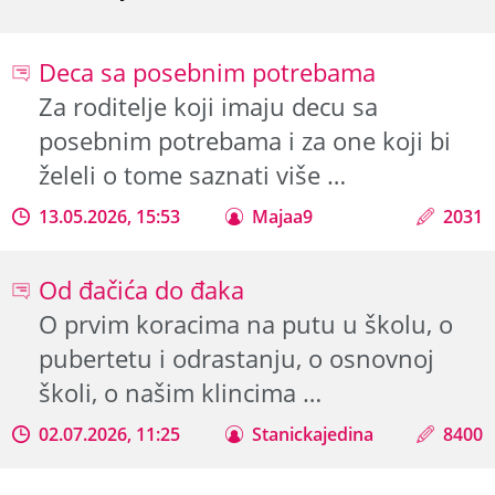
Deca sa posebnim potrebama
Za roditelje koji imaju decu sa
posebnim potrebama i za one koji bi
želeli o tome saznati više …
13.05.2026, 15:53
Majaa9
2031
Od đačića do đaka
O prvim koracima na putu u školu, o
pubertetu i odrastanju, o osnovnoj
školi, o našim klincima …
02.07.2026, 11:25
Stanickajedina
8400