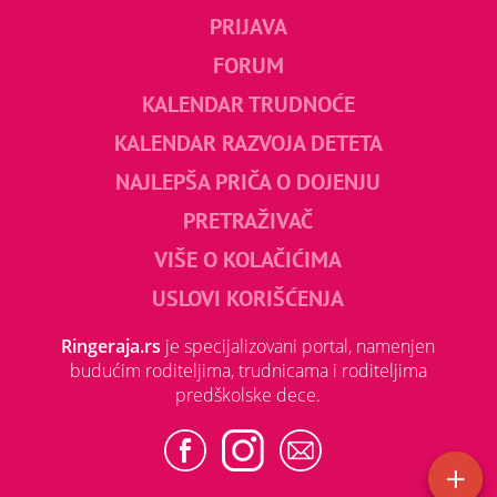
PRIJAVA
FORUM
KALENDAR TRUDNOĆE
KALENDAR RAZVOJA DETETA
NAJLEPŠA PRIČA O DOJENJU
PRETRAŽIVAČ
VIŠE O KOLAČIĆIMA
USLOVI KORIŠĆENJA
Ringeraja.rs
je specijalizovani portal, namenjen
budućim roditeljima, trudnicama i roditeljima
predškolske dece.