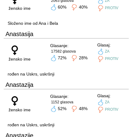
2063 glasova
ZA
60%
40%
žensko ime
PROTIV
Složeno ime od Ana i Bela
Anastasija
Glasaj:
Glasanje:
17582 glasova
ZA
72%
28%
žensko ime
PROTIV
rođen na Uskrs, uskršnji
Anastazija
Glasaj:
Glasanje:
1152 glasova
ZA
52%
48%
žensko ime
PROTIV
rođen na Uskrs, uskršnji
Anastazije