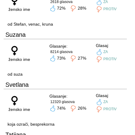
2618 glasova
ZA
72%
28%
žensko ime
PROTIV
od Stefan, venac, kruna
Suzana
Glasaj:
Glasanje:
8214 glasova
ZA
73%
27%
žensko ime
PROTIV
od suza
Svetlana
Glasaj:
Glasanje:
12320 glasova
ZA
74%
26%
žensko ime
PROTIV
koja ozrači, besprekorna
Tatijana