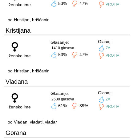
53%
47%
žensko ime
PROTIV
od Hristijan, hrišćanin
Kristijana
Glasaj:
Glasanje:
1410 glasova
ZA
53%
47%
žensko ime
PROTIV
od Hristijan, hrišćanin
Vladana
Glasaj:
Glasanje:
2630 glasova
ZA
61%
39%
žensko ime
PROTIV
od Vladan, vladati, vladar
Gorana