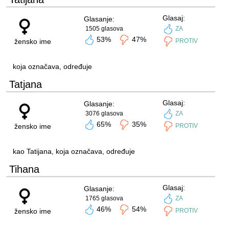
Glasaj:
Glasanje:
1505 glasova
ZA
53%
47%
žensko ime
PROTIV
koja označava, određuje
Tatjana
Glasaj:
Glasanje:
3076 glasova
ZA
65%
35%
žensko ime
PROTIV
kao Tatijana, koja označava, određuje
Tihana
Glasaj:
Glasanje:
1765 glasova
ZA
46%
54%
žensko ime
PROTIV