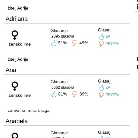
žitelj Adrije
Adrijana
Glasaj:
Glasanje:
2095 glasova
ZA
51%
49%
žensko ime
PROTIV
žitelj Adrije
Ana
Glasaj:
Glasanje:
5662 glasova
ZA
61%
39%
žensko ime
PROTIV
zahvalna, mila, draga
Anabela
Glasaj:
Glasanje: