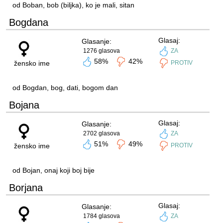
od Boban, bob (biljka), ko je mali, sitan
Bogdana
Glasaj:
Glasanje:
1276 glasova
ZA
58%
42%
žensko ime
PROTIV
od Bogdan, bog, dati, bogom dan
Bojana
Glasaj:
Glasanje:
2702 glasova
ZA
51%
49%
žensko ime
PROTIV
od Bojan, onaj koji boj bije
Borjana
Glasaj:
Glasanje:
1784 glasova
ZA