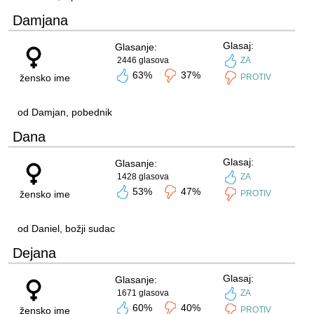
Damjana
Glasaj:
Glasanje:
2446 glasova
ZA
63%
37%
žensko ime
PROTIV
od Damjan, pobednik
Dana
Glasaj:
Glasanje:
1428 glasova
ZA
53%
47%
žensko ime
PROTIV
od Daniel, božji sudac
Dejana
Glasaj:
Glasanje:
1671 glasova
ZA
60%
40%
žensko ime
PROTIV