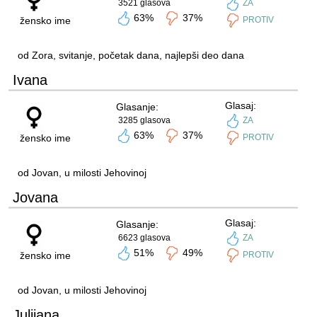
3521 glasova
ZA
63%
37%
žensko ime
PROTIV
od Zora, svitanje, početak dana, najlepši deo dana
Ivana
Glasaj:
Glasanje:
3285 glasova
ZA
63%
37%
žensko ime
PROTIV
od Jovan, u milosti Jehovinoj
Jovana
Glasaj:
Glasanje:
6623 glasova
ZA
51%
49%
žensko ime
PROTIV
od Jovan, u milosti Jehovinoj
Julijana