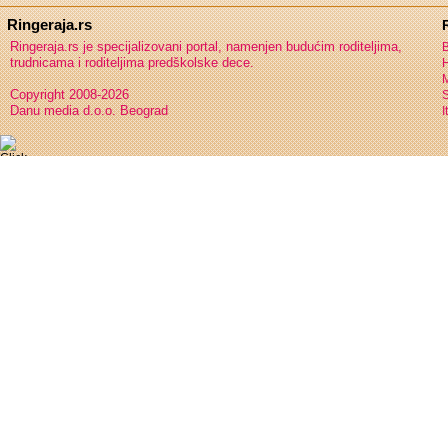
Ringeraja.rs
Ringeraja.rs je specijalizovani portal, namenjen budućim roditeljima,
B
trudnicama i roditeljima predškolske dece.
H
Copyright 2008-2026
S
Danu media d.o.o. Beograd
I