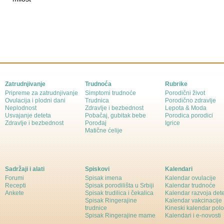
Zatrudnjivanje
Trudnoća
Rubrike
Pripreme za zatrudnjivanje
Simptomi trudnoće
Porodični život
Ovulacija i plodni dani
Trudnica
Porodično zdravlje
Neplodnost
Zdravlje i bezbednost
Lepota & Moda
Usvajanje deteta
Pobačaj, gubitak bebe
Porodica porodici
Zdravlje i bezbednost
Porođaj
Igrice
Matične ćelije
Sadržaji i alati
Spiskovi
Kalendari
Forumi
Spisak imena
Kalendar ovulacije
Recepti
Spisak porodilišta u Srbiji
Kalendar trudnoće
Ankete
Spisak trudilica i čekalica
Kalendar razvoja det
Spisak Ringerajine
Kalendar vakcinacije
trudnice
Kineski kalendar pol
Spisak Ringerajine mame
Kalendari i e-novosti