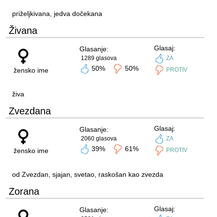
priželjkivana, jedva dočekana
Živana
Glasaj:
Glasanje:
1289 glasova
ZA
50%
50%
žensko ime
PROTIV
živa
Zvezdana
Glasaj:
Glasanje:
2060 glasova
ZA
39%
61%
žensko ime
PROTIV
od Zvezdan, sjajan, svetao, raskošan kao zvezda
Zorana
Glasaj:
Glasanje: