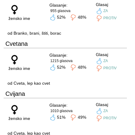
Glasaj:
Glasanje:
955 glasova
ZA
52%
48%
žensko ime
PROTIV
od Branko, brani, štiti, borac
Cvetana
Glasaj:
Glasanje:
1215 glasova
ZA
52%
48%
žensko ime
PROTIV
od Cveta, lep kao cvet
Cvijana
Glasaj:
Glasanje:
1010 glasova
ZA
51%
49%
žensko ime
PROTIV
od Cveta, lep kao cvet