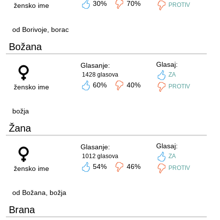
30%
70%
žensko ime
PROTIV
od Borivoje, borac
Božana
Glasaj:
Glasanje:
1428 glasova
ZA
60%
40%
žensko ime
PROTIV
božja
Žana
Glasaj:
Glasanje:
1012 glasova
ZA
54%
46%
žensko ime
PROTIV
od Božana, božja
Brana