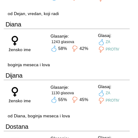
od Dejan, vredan, koji radi
Diana
Glasaj:
Glasanje:
1243 glasova
ZA
58%
42%
žensko ime
PROTIV
boginja meseca i lova
Dijana
Glasaj:
Glasanje:
1130 glasova
ZA
55%
45%
žensko ime
PROTIV
od Diana, boginja meseca i lova
Dostana
Glasaj: