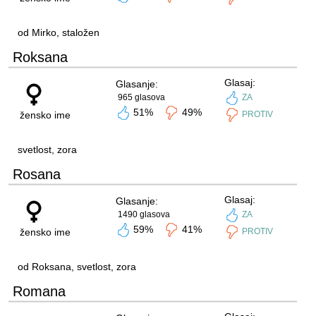
od Mirko, staložen
Roksana
Glasaj:
Glasanje:
965 glasova
ZA
51%
49%
žensko ime
PROTIV
svetlost, zora
Rosana
Glasaj:
Glasanje:
1490 glasova
ZA
59%
41%
žensko ime
PROTIV
od Roksana, svetlost, zora
Romana