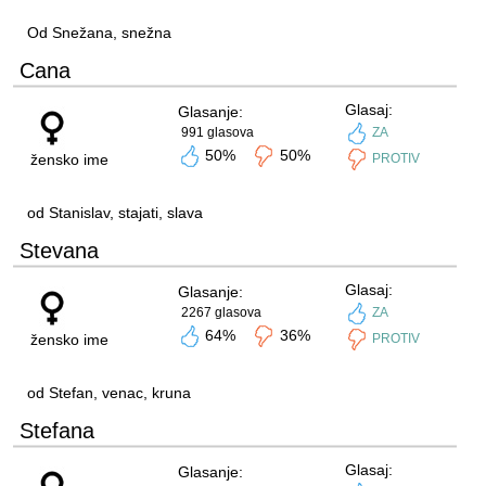
Od Snežana, snežna
Cana
Glasaj:
Glasanje:
991 glasova
ZA
50%
50%
žensko ime
PROTIV
od Stanislav, stajati, slava
Stevana
Glasaj:
Glasanje:
2267 glasova
ZA
64%
36%
žensko ime
PROTIV
od Stefan, venac, kruna
Stefana
Glasaj:
Glasanje: