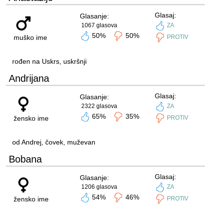
Glasaj:
Glasanje:
1067 glasova
ZA
50%
50%
muško ime
PROTIV
rođen na Uskrs, uskršnji
Andrijana
Glasaj:
Glasanje:
2322 glasova
ZA
65%
35%
žensko ime
PROTIV
od Andrej, čovek, muževan
Bobana
Glasaj:
Glasanje:
1206 glasova
ZA
54%
46%
žensko ime
PROTIV