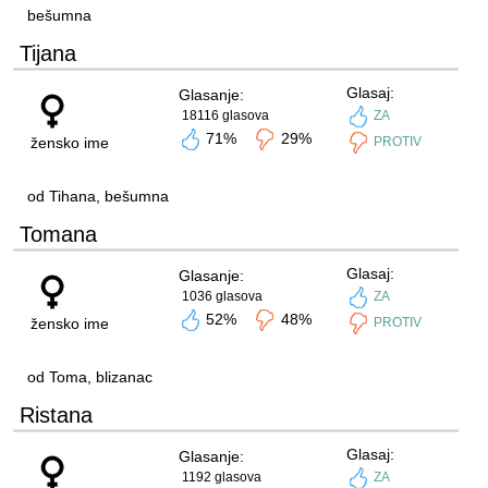
bešumna
Tijana
Glasaj:
Glasanje:
18116 glasova
ZA
71%
29%
žensko ime
PROTIV
od Tihana, bešumna
Tomana
Glasaj:
Glasanje:
1036 glasova
ZA
52%
48%
žensko ime
PROTIV
od Toma, blizanac
Ristana
Glasaj:
Glasanje:
1192 glasova
ZA