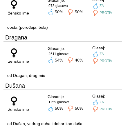
Glasanje:
973 glasova
ZA
50%
50%
žensko ime
PROTIV
dosta (porođaja, bola)
Dragana
Glasaj:
Glasanje:
2511 glasova
ZA
54%
46%
žensko ime
PROTIV
od Dragan, drag mio
Dušana
Glasaj:
Glasanje:
1159 glasova
ZA
50%
50%
žensko ime
PROTIV
od Dušan, vedrog duha i dobar kao duša