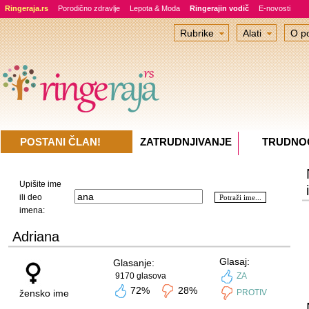
Ringeraja.rs
Porodično zdravlje
Lepota & Moda
Ringerajin vodič
E-novosti
Rubrike
Alati
O po
POSTANI ČLAN!
ZATRUDNJIVANJE
TRUDNO
Upišite ime
ili deo
imena:
Adriana
Glasaj:
Glasanje:
9170 glasova
ZA
72%
28%
žensko ime
PROTIV