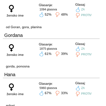
Glasaj:
Glasanje:
1094 glasova
ZA
52%
48%
žensko ime
PROTIV
od Goran, gora, planina
Gordana
Glasaj:
Glasanje:
1875 glasova
ZA
61%
39%
žensko ime
PROTIV
gorda, ponosna
Hana
Glasaj:
Glasanje:
5960 glasova
ZA
67%
33%
žensko ime
PROTIV
milost