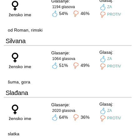
Glasaj:
Glasanje:
1194 glasova
ZA
54%
46%
žensko ime
PROTIV
od Roman, rimski
Silvana
Glasaj:
Glasanje:
1064 glasova
ZA
51%
49%
žensko ime
PROTIV
šuma, gora
Slađana
Glasaj:
Glasanje:
2020 glasova
ZA
64%
36%
žensko ime
PROTIV
slatka