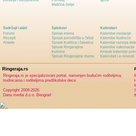
Zdravlje i bezbednost
Porođaj
Igrice
Matične ćelije
Sadržaji i alati
Spiskovi
Kalendari
Forumi
Spisak imena
Kalendar ovulacije
Recepti
Spisak porodilišta u Srbiji
Kalendar trudnoće
Ankete
Spisak trudilica i čekalica
Kalendar razvoja det
Spisak Ringerajine
Kalendar vakcinacije
trudnice
Kineski kalendar pol
Spisak Ringerajine mame
Kalendari i e-novosti
Ringeraja.rs
Ringeraja.rs je specijalizovani portal, namenjen budućim roditeljima,
B
trudnicama i roditeljima predškolske dece.
H
Copyright 2008-2026
S
Danu media d.o.o. Beograd
I