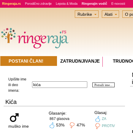
Ringeraja.rs
Porodično zdravlje
Lepota & Moda
Ringerajin vodič
E-novosti
Rubrike
Alati
O po
POSTANI ČLAN!
ZATRUDNJIVANJE
TRUDNO
Upišite ime
ili deo
imena:
Kića
Glasaj:
Glasanje:
867 glasova
ZA
53%
47%
muško ime
PROTIV