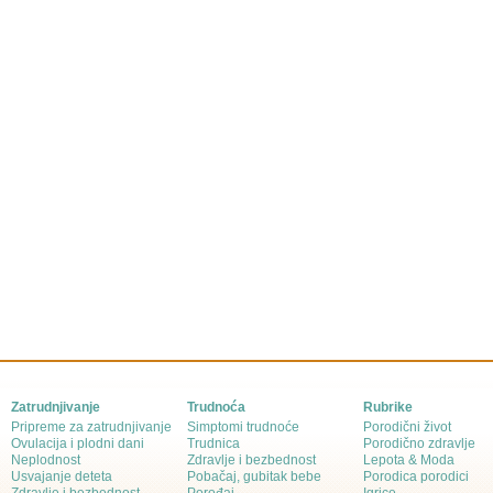
Zatrudnjivanje
Trudnoća
Rubrike
Pripreme za zatrudnjivanje
Simptomi trudnoće
Porodični život
Ovulacija i plodni dani
Trudnica
Porodično zdravlje
Neplodnost
Zdravlje i bezbednost
Lepota & Moda
Usvajanje deteta
Pobačaj, gubitak bebe
Porodica porodici