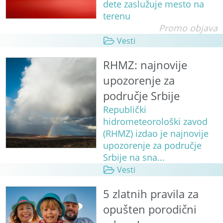
dete zaslužuje mesto na
terenu
Promo objava
Vesti
RHMZ: najnovije
upozorenje za
područje Srbije
Republički
hidrometeorološki zavod
(RHMZ) izdao je najnovije
upozorenje za područje
Srbije na sna...
Vesti
5 zlatnih pravila za
opušten porodični