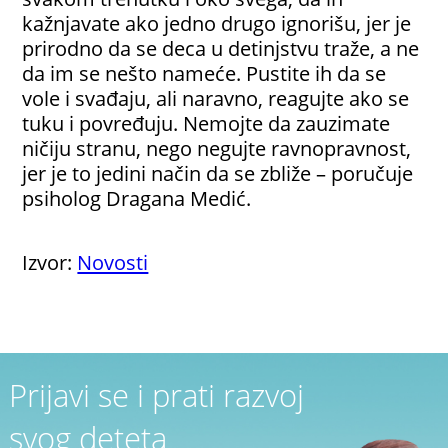
kažnjavate ako jedno drugo ignorišu, jer je
prirodno da se deca u detinjstvu traže, a ne
da im se nešto nameće. Pustite ih da se
vole i svađaju, ali naravno, reagujte ako se
tuku i povređuju. Nemojte da zauzimate
ničiju stranu, nego negujte ravnopravnost,
jer je to jedini način da se zbliže – poručuje
psiholog Dragana Medić.
Izvor:
Novosti
Prijavi se i prati razvoj
svog deteta