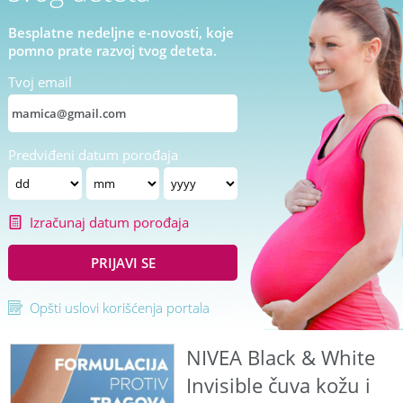
Besplatne nedeljne e-novosti, koje
pomno prate razvoj tvog deteta.
Tvoj email
Predviđeni datum porođaja
Izračunaj datum porođaja
PRIJAVI SE
Opšti uslovi korišćenja portala
NIVEA Black & White
Invisible čuva kožu i