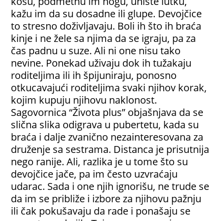
kosu, podmetnu im nogu, unište lutku,
kažu im da su dosadne ili glupe. Devojčice
to stresno doživljavaju. Boli ih što ih braća
kinje i ne žele sa njima da se igraju, pa za
čas padnu u suze. Ali ni one nisu tako
nevine. Ponekad uživaju dok ih tužakaju
roditeljima ili ih špijuniraju, ponosno
otkucavajući roditeljima svaki njihov korak,
kojim kupuju njihovu naklonost.
Sagovornica “Života plus” objašnjava da se
slična slika odigrava u pubertetu, kada su
braća i dalje zvanično nezainteresovana za
druženje sa sestrama. Distanca je prisutnija
nego ranije. Ali, razlika je u tome što su
devojčice jače, pa im često uzvraćaju
udarac. Sada i one njih ignorišu, ne trude se
da im se približe i izbore za njihovu pažnju
ili čak pokušavaju da rade i ponašaju se