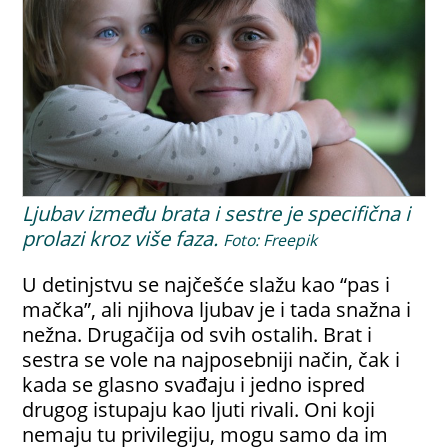
Ljubav između brata i sestre je specifična i
prolazi kroz više faza.
Foto: Freepik
U detinjstvu se najčešće slažu kao “pas i
mačka”, ali njihova ljubav je i tada snažna i
nežna. Drugačija od svih ostalih. Brat i
sestra se vole na najposebniji način, čak i
kada se glasno svađaju i jedno ispred
drugog istupaju kao ljuti rivali. Oni koji
nemaju tu privilegiju, mogu samo da im