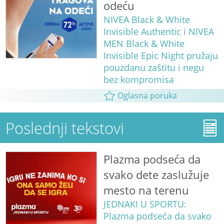
odeću
NIVEA Black & White
Invisible Authentic i NIVEA
MEN Black & White
Invisible Epic Night pružaju
pouzdanu zaštitu i negu
bez kompromisa
Oglasna poruka
Poslednji tekstovi
Plazma podseća da
svako dete zaslužuje
mesto na terenu
JEDNAKI U SPORTU:
Plazma podseća da svako