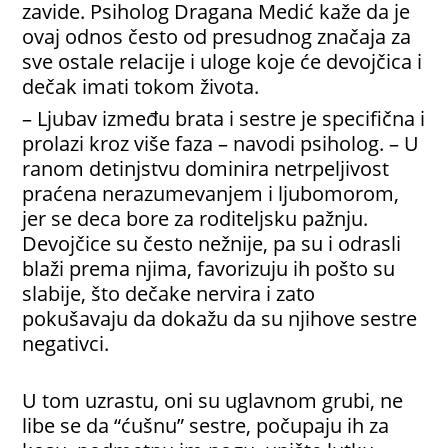
zavide. Psiholog Dragana Medić kaže da je
ovaj odnos često od presudnog značaja za
sve ostale relacije i uloge koje će devojčica i
dečak imati tokom života.
– Ljubav između brata i sestre je specifična i
prolazi kroz više faza – navodi psiholog. – U
ranom detinjstvu dominira netrpeljivost
praćena nerazumevanjem i ljubomorom,
jer se deca bore za roditeljsku pažnju.
Devojčice su često nežnije, pa su i odrasli
blaži prema njima, favorizuju ih pošto su
slabije, što dečake nervira i zato
pokušavaju da dokažu da su njihove sestre
negativci.
U tom uzrastu, oni su uglavnom grubi, ne
libe se da “ćušnu” sestre, počupaju ih za