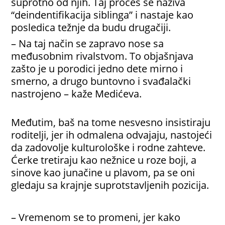
suprotno od njih. Taj proces se naziva
“deindentifikacija siblinga” i nastaje kao
posledica težnje da budu drugačiji.
– Na taj način se zapravo nose sa
međusobnim rivalstvom. To objašnjava
zašto je u porodici jedno dete mirno i
smerno, a drugo buntovno i svađalački
nastrojeno – kaže Medićeva.
Međutim, baš na tome nesvesno insistiraju
roditelji, jer ih odmalena odvajaju, nastojeći
da zadovolje kulturološke i rodne zahteve.
Ćerke tretiraju kao nežnice u roze boji, a
sinove kao junačine u plavom, pa se oni
gledaju sa krajnje suprotstavljenih pozicija.
– Vremenom se to promeni, jer kako