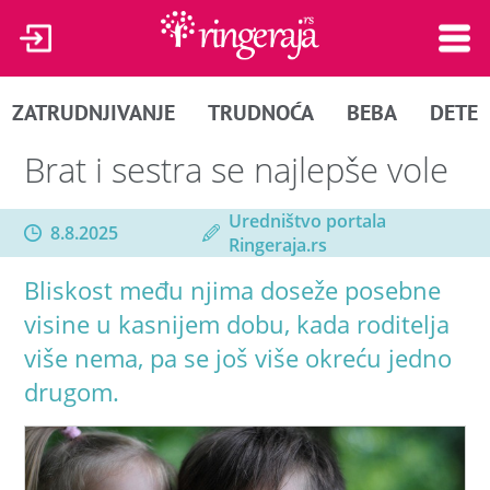
ZATRUDNJIVANJE
TRUDNOĆA
BEBA
DETE
Brat i sestra se najlepše vole
Uredništvo portala
8.8.2025
Ringeraja.rs
Bliskost među njima doseže posebne
visine u kasnijem dobu, kada roditelja
više nema, pa se još više okreću jedno
drugom.