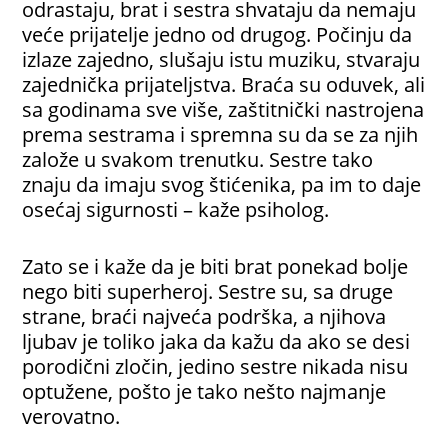
odrastaju, brat i sestra shvataju da nemaju
veće prijatelje jedno od drugog. Počinju da
izlaze zajedno, slušaju istu muziku, stvaraju
zajednička prijateljstva. Braća su oduvek, ali
sa godinama sve više, zaštitnički nastrojena
prema sestrama i spremna su da se za njih
založe u svakom trenutku. Sestre tako
znaju da imaju svog štićenika, pa im to daje
osećaj sigurnosti – kaže psiholog.
Zato se i kaže da je biti brat ponekad bolje
nego biti superheroj. Sestre su, sa druge
strane, braći najveća podrška, a njihova
ljubav je toliko jaka da kažu da ako se desi
porodični zločin, jedino sestre nikada nisu
optužene, pošto je tako nešto najmanje
verovatno.