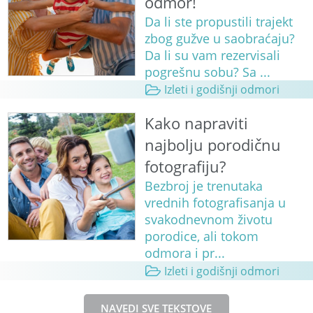
odmor!
Da li ste propustili trajekt
zbog gužve u saobraćaju?
Da li su vam rezervisali
pogrešnu sobu? Sa ...
Izleti i godišnji odmori
Kako napraviti
najbolju porodičnu
fotografiju?
Bezbroj je trenutaka
vrednih fotografisanja u
svakodnevnom životu
porodice, ali tokom
odmora i pr...
Izleti i godišnji odmori
NAVEDI SVE TEKSTOVE