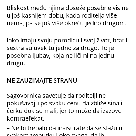
Bliskost među njima doseže posebne visine
u još kasnijem dobu, kada roditelja više
nema, pa se još više okreću jedno drugom.
Iako imaju svoju porodicu i svoj život, brat i
sestra su uvek tu jedno za drugo. To je
posebna ljubav, koja ne liči ni na jednu
drugu.
NE ZAUZIMAJTE STRANU
Sagovornica savetuje da roditelji ne
pokušavaju po svaku cenu da zbliže sina i
ćerku dok su mali, jer to može da izazove
kontraefekat.
– Ne bi trebalo da insistirate da se slažu u
svakom trenutku i oko svega, da ih