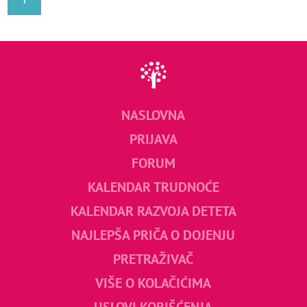
NASLOVNA
PRIJAVA
FORUM
KALENDAR TRUDNOĆE
KALENDAR RAZVOJA DETETA
NAJLEPŠA PRIČA O DOJENJU
PRETRAŽIVAČ
VIŠE O KOLAČIĆIMA
USLOVI KORIŠĆENJA