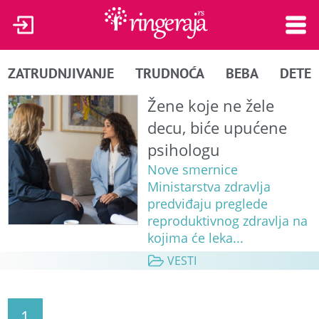
ZATRUDNJIVANJE
TRUDNOĆA
BEBA
DETE
Žene koje ne žele
decu, biće upućene
psihologu
Nove smernice
Ministarstva zdravlja
predviđaju preglede
reproduktivnog zdravlja na
kojima će leka...
VESTI
1