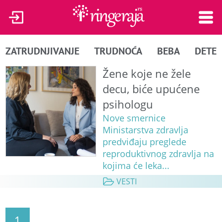
ZATRUDNJIVANJE
TRUDNOĆA
BEBA
DETE
Žene koje ne žele
decu, biće upućene
psihologu
Nove smernice
Ministarstva zdravlja
predviđaju preglede
reproduktivnog zdravlja na
kojima će leka...
VESTI
1