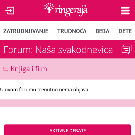
ZATRUDNJIVANJE
TRUDNOĆA
BEBA
DETE
Forum: Naša svakodnevica
Knjiga i film
U ovom forumu trenutno nema objava
AKTIVNE DEBATE