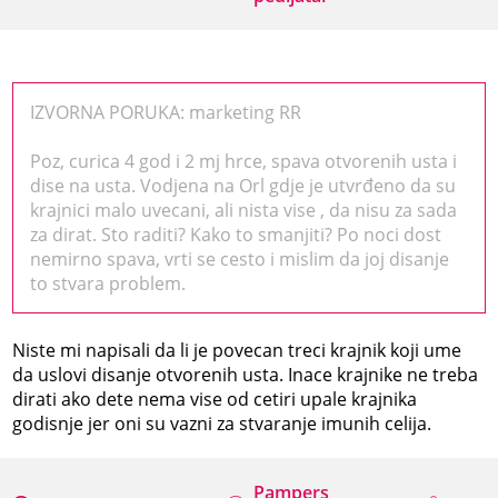
IZVORNA PORUKA: marketing RR
Poz, curica 4 god i 2 mj hrce, spava otvorenih usta i
dise na usta. Vodjena na Orl gdje je utvrđeno da su
krajnici malo uvecani, ali nista vise , da nisu za sada
za dirat. Sto raditi? Kako to smanjiti? Po noci dost
nemirno spava, vrti se cesto i mislim da joj disanje
to stvara problem.
Niste mi napisali da li je povecan treci krajnik koji ume
da uslovi disanje otvorenih usta. Inace krajnike ne treba
dirati ako dete nema vise od cetiri upale krajnika
godisnje jer oni su vazni za stvaranje imunih celija.
Pampers