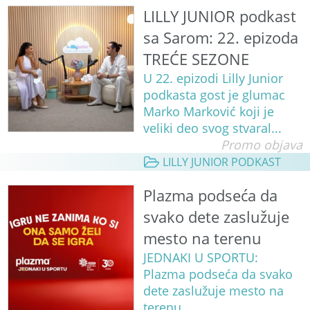
LILLY JUNIOR podkast
sa Sarom: 22. epizoda
TREĆE SEZONE
U 22. epizodi Lilly Junior
podkasta gost je glumac
Marko Marković koji je
veliki deo svog stvaral...
Promo objava
LILLY JUNIOR PODKAST
Plazma podseća da
svako dete zaslužuje
mesto na terenu
JEDNAKI U SPORTU:
Plazma podseća da svako
dete zaslužuje mesto na
terenu