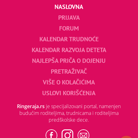
NASLOVNA
PRIJAVA
FORUM
KALENDAR TRUDNOĆE
KALENDAR RAZVOJA DETETA
NAJLEPŠA PRIČA O DOJENJU
PRETRAŽIVAČ
VIŠE O KOLAČIĆIMA
USLOVI KORIŠĆENJA
Ringeraja.rs
je specijalizovani portal, namenjen
budućim roditeljima, trudnicama i roditeljima
predškolske dece.