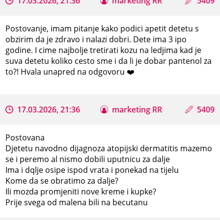
17.03.2026, 21:36
marketing RR
5409
Postovanje, imam pitanje kako podici apetit detetu s
obzirim da je zdravo i nalazi dobri. Dete ima 3 ipo
godine. I cime najbolje tretirati kozu na ledjima kad je
suva detetu koliko cesto sme i da li je dobar pantenol za
to?! Hvala unapred na odgovoru ❤️
17.03.2026, 21:36
marketing RR
5409
Postovana
Djetetu navodno dijagnoza atopijski dermatitis mazemo
se i peremo al nismo dobili uputnicu za dalje
Ima i dqlje osipe ispod vrata i ponekad na tijelu
Kome da se obratimo za dalje?
Ili mozda promjeniti nove kreme i kupke?
Prije svega od malena bili na becutanu