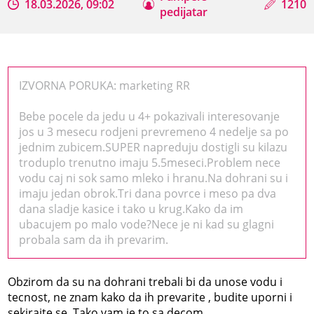
18.03.2026, 09:02
1210
pedijatar
IZVORNA PORUKA: marketing RR
Bebe pocele da jedu u 4+ pokazivali interesovanje
jos u 3 mesecu rodjeni prevremeno 4 nedelje sa po
jednim zubicem.SUPER napreduju dostigli su kilazu
troduplo trenutno imaju 5.5meseci.Problem nece
vodu caj ni sok samo mleko i hranu.Na dohrani su i
imaju jedan obrok.Tri dana povrce i meso pa dva
dana sladje kasice i tako u krug.Kako da im
ubacujem po malo vode?Nece je ni kad su glagni
probala sam da ih prevarim.
Obzirom da su na dohrani trebali bi da unose vodu i
tecnost, ne znam kako da ih prevarite , budite uporni i
sekirajte se. Tako vam je to sa decom.