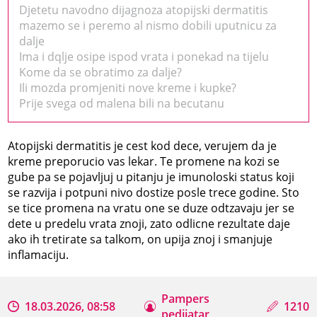
Djetetu navodno dijagnoza atopijski dermatitis
mazemo se i peremo al nismo dobili uputnicu za
dalje
Ima i dqlje osipe ispod vrata i ponekad na tijelu
Kome da se obratimo za dalje?
Ili mozda promjeniti nove kreme i kupke?
Prije svega od malena bili na becutanu
Atopijski dermatitis je cest kod dece, verujem da je
kreme preporucio vas lekar. Te promene na kozi se
gube pa se pojavljuj u pitanju je imunoloski status koji
se razvija i potpuni nivo dostize posle trece godine. Sto
se tice promena na vratu one se duze odtzavaju jer se
dete u predelu vrata znoji, zato odlicne rezultate daje
ako ih tretirate sa talkom, on upija znoj i smanjuje
inflamaciju.
Pampers
18.03.2026, 08:58
1210
pedijatar