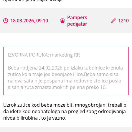
Pampers
18.03.2026, 09:10
1210
pedijatar
IZVORNA PORUKA: marketing RR
Beba rodjena 24.02.2026 po izlaku iz bolnice krenula
zutica koja traje jos beonjace i lice.Beba samo sisa
na dva sata nije pospana ima redovne stolice posle
sisanja zuta zrnasta.mokrih pelena preko 10.
Uzrok zutice kod beba moze biti mnogobrojan, trebali bi
da idete kod neonatologa na pregled zbog odredjivanja
nivoa bilirubina , to je vazno.