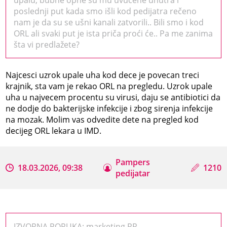
poslednji put kada smo išli kod pedijatra rečeno
nam je da su se ušni kanali zatvorili.. Bili smo i kod
ORL ali svaki put je ista priča proći će.. Pa me zanima
šta vi predlažete?
Najcesci uzrok upale uha kod dece je povecan treci
krajnik, sta vam je rekao ORL na pregledu. Uzrok upale
uha u najvecem procentu su virusi, daju se antibiotici da
ne dodje do bakterijske infekcije i zbog sirenja infekcije
na mozak. Molim vas odvedite dete na pregled kod
decijeg ORL lekara u IMD.
Pampers
18.03.2026, 09:38
1210
pedijatar
IZVORNA PORUKA: marketing RR