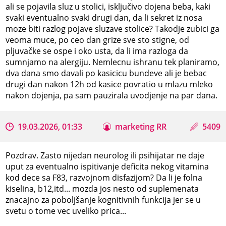
ali se pojavila sluz u stolici, isključivo dojena beba, kaki
svaki eventualno svaki drugi dan, da li sekret iz nosa
moze biti razlog pojave sluzave stolice? Takodje zubici ga
veoma muce, po ceo dan grize sve sto stigne, od
pljuvačke se ospe i oko usta, da li ima razloga da
sumnjamo na alergiju. Nemlecnu ishranu tek planiramo,
dva dana smo davali po kasicicu bundeve ali je bebac
drugi dan nakon 12h od kasice povratio u mlazu mleko
nakon dojenja, pa sam pauzirala uvodjenje na par dana.
19.03.2026, 01:33
marketing RR
5409
Pozdrav. Zasto nijedan neurolog ili psihijatar ne daje
uput za eventualno ispitivanje deficita nekog vitamina
kod dece sa F83, razvojnom disfazijom? Da li je folna
kiselina, b12,itd... mozda jos nesto od suplemenata
znacajno za poboljšanje kognitivnih funkcija jer se u
svetu o tome vec uveliko prica...