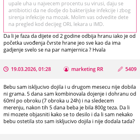
upale uha u najvecem procentu su virusi, daju se
antibiotici da ne dodje do bakterijske infekcije i zbog
sirenja infekcije na mozak. Molim vas odvedite dete
na pregled kod decijeg ORL lekara u IMD.
Da li je faza da dijete od 2 godine odbija hranu iako je od
početka uvođenja čvrste hrane jeo sve kao da ima
gadjenje svelo se na par namjernica ? Hvala
19.03.2026, 01:28
marketing RR
5409
Bebu sam iskljucivo dojila i u drugom mesecu nije dobila
ni grama. 5 dana sam kombinovala dojenje i dohranu od
60ml po obroku (7 obroka u 24h) i na sledecem
merenju, nakon tih 5 dana beba je bila 800g teza. Da li
mi mozete objasniti kako se to desilo i da li sam nekako
bebu ostetila sto sam iskljucivo dojila i nije dodala tada?