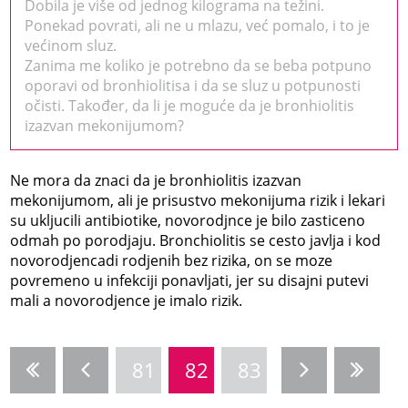
Dobila je više od jednog kilograma na težini.
Ponekad povrati, ali ne u mlazu, već pomalo, i to je
većinom sluz.
Zanima me koliko je potrebno da se beba potpuno
oporavi od bronhiolitisa i da se sluz u potpunosti
očisti. Također, da li je moguće da je bronhiolitis
izazvan mekonijumom?
Ne mora da znaci da je bronhiolitis izazvan
mekonijumom, ali je prisustvo mekonijuma rizik i lekari
su ukljucili antibiotike, novorodjnce je bilo zasticeno
odmah po porodjaju. Bronchiolitis se cesto javlja i kod
novorodjencadi rodjenih bez rizika, on se moze
povremeno u infekciji ponavljati, jer su disajni putevi
mali a novorodjence je imalo rizik.
81
82
83