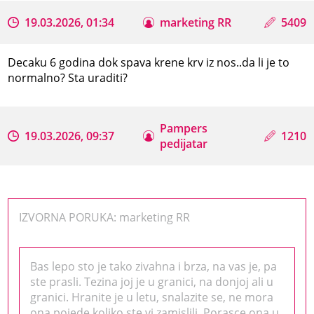
19.03.2026, 01:34
marketing RR
5409
Decaku 6 godina dok spava krene krv iz nos..da li je to
normalno? Sta uraditi?
Pampers
19.03.2026, 09:37
1210
pedijatar
IZVORNA PORUKA: marketing RR
Bas lepo sto je tako zivahna i brza, na vas je, pa
ste prasli. Tezina joj je u granici, na donjoj ali u
granici. Hranite je u letu, snalazite se, ne mora
ona pojede koliko ste vi zamislili. Porasce ona u