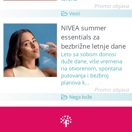
Promo objava
Vesti
NIVEA summer
essentials za
bezbrižne letnje dane
Leto sa sobom donosi
duže dane, više vremena
na otvorenom, spontana
putovanja i bezbroj
planova k...
Promo objava
Nega kože