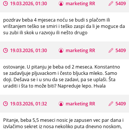
19.03.2026, 01:30
marketing RR
5409
pozdrav beba 4 mjeseca noću se budi s plačom ili
vrištanjem teško se smiri i teško zaspi da li je moguce da
su zubi ili skok u razvoju ili nešto drugo
19.03.2026, 01:30
marketing RR
5409
ostovanje. U pitanju je beba od 2 meseca. Konstantno
se zadavljuje pljuvackom i često bljucka mleko. Samo
doji. Dešava se i u snu da se zadavi, pa se uplaši. Šta
uraditi i šta to može biti? Napreduje lepo. Hvala
19.03.2026, 01:32
marketing RR
5409
Pitanje, beba 5,5 meseci nosic je zapusen vec par dana i
izvlačimo sekret iz nosa nekoliko puta dnevno noskom,