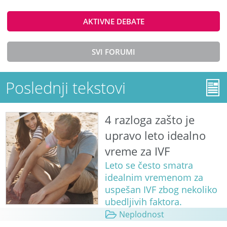
AKTIVNE DEBATE
SVI FORUMI
Poslednji tekstovi
4 razloga zašto je
upravo leto idealno
vreme za IVF
Leto se često smatra
idealnim vremenom za
uspešan IVF zbog nekoliko
ubedljivih faktora.
Neplodnost