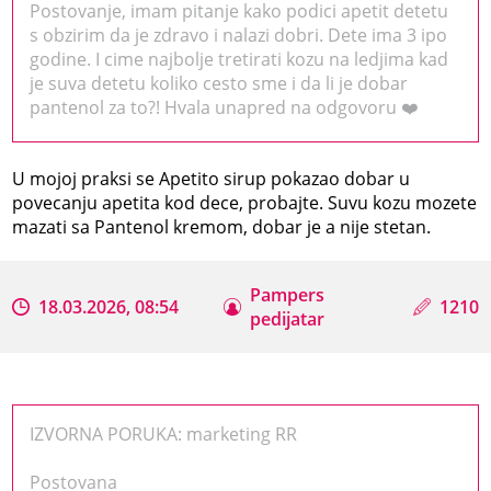
Postovanje, imam pitanje kako podici apetit detetu
s obzirim da je zdravo i nalazi dobri. Dete ima 3 ipo
godine. I cime najbolje tretirati kozu na ledjima kad
je suva detetu koliko cesto sme i da li je dobar
pantenol za to?! Hvala unapred na odgovoru ❤️
U mojoj praksi se Apetito sirup pokazao dobar u
povecanju apetita kod dece, probajte. Suvu kozu mozete
mazati sa Pantenol kremom, dobar je a nije stetan.
Pampers
18.03.2026, 08:54
1210
pedijatar
IZVORNA PORUKA: marketing RR
Postovana