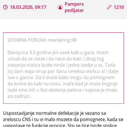
Pampers
18.03.2026, 09:17
1210
pedijatar
IZVORNA PORUKA: marketing RR
Devojcica 3,5 godine jos uvek kaki u gace, imam
utisak da se steze i da nece da kaki. I zbog tog
stezanja stolica bude tvrda i jedva izadje u vc. Tada
joj dam waja sirup par dana omeksa stolicu al i dalje
sve u gacice. Da li znate kako mogu da pomognem
da krene da kaki na nosu. Inače kad je imala boginje
tada smo bili u fazi skidanja pelena i najvise je imala
po zadnjici.
Uspostavljanje normalne defekacije je vezano sa
zreloscu CNS i tu vi malo mozete da pomognete, kada se
uspostave te funkcije procice. Sto se tice tvrde stolice