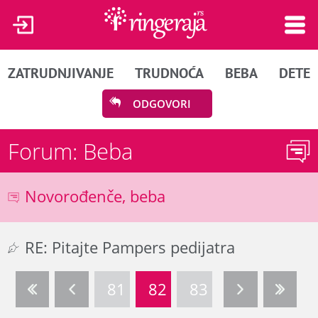
ZATRUDNJIVANJE
TRUDNOĆA
BEBA
DETE
ODGOVORI
Forum: Beba
Novorođenče, beba
RE: Pitajte Pampers pedijatra
81
82
83