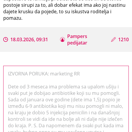
postoje sirupi za to, ali dobar efekat ima ako joj nastinu
dajete krusku da pojede, to su iskustva roditelja i
pomazu.
Pampers
18.03.2026, 09:31
1210
pedijatar
IZVORNA PORUKA: marketing RR
Dete od 3 meseca ima problema sa upalom ušiju i
svaki put je dobijao antibiotike koji su mu pomogli.
Sada od januara ove godine (dete ima 1,5) popio je
između 6-9 antibiotika koji mu nisu pomogli ni malo,
na kraju je dobio 5 injekcija penicilin i na današnjoj
kontroli se vidi da ide na bolje ali ni dalje nije izlečen
do kraja. P. S. Da napomenem da svaki put kada ima
upalu, bubne opne su mu uvučene unutra i