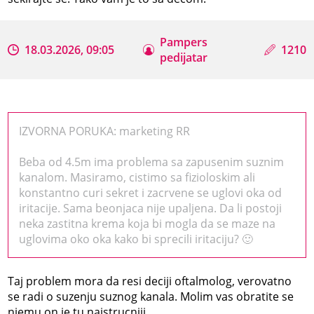
Pampers
18.03.2026, 09:05
1210
pedijatar
IZVORNA PORUKA: marketing RR
Beba od 4.5m ima problema sa zapusenim suznim
kanalom. Masiramo, cistimo sa fizioloskim ali
konstantno curi sekret i zacrvene se uglovi oka od
iritacije. Sama beonjaca nije upaljena. Da li postoji
neka zastitna krema koja bi mogla da se maze na
uglovima oko oka kako bi sprecili iritaciju? 🙂
Taj problem mora da resi deciji oftalmolog, verovatno
se radi o suzenju suznog kanala. Molim vas obratite se
njemu on je tu najstrucniji.