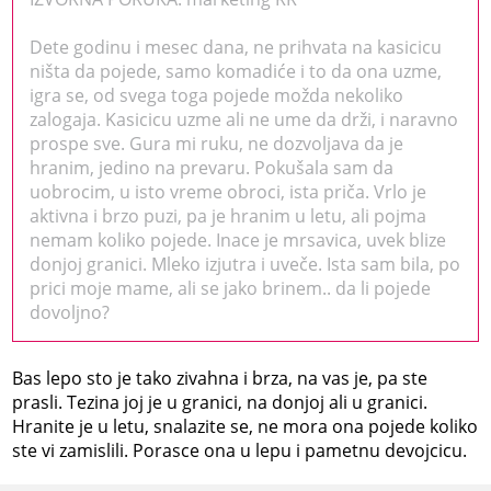
Dete godinu i mesec dana, ne prihvata na kasicicu
ništa da pojede, samo komadiće i to da ona uzme,
igra se, od svega toga pojede možda nekoliko
zalogaja. Kasicicu uzme ali ne ume da drži, i naravno
prospe sve. Gura mi ruku, ne dozvoljava da je
hranim, jedino na prevaru. Pokušala sam da
uobrocim, u isto vreme obroci, ista priča. Vrlo je
aktivna i brzo puzi, pa je hranim u letu, ali pojma
nemam koliko pojede. Inace je mrsavica, uvek blize
donjoj granici. Mleko izjutra i uveče. Ista sam bila, po
prici moje mame, ali se jako brinem.. da li pojede
dovoljno?
Bas lepo sto je tako zivahna i brza, na vas je, pa ste
prasli. Tezina joj je u granici, na donjoj ali u granici.
Hranite je u letu, snalazite se, ne mora ona pojede koliko
ste vi zamislili. Porasce ona u lepu i pametnu devojcicu.