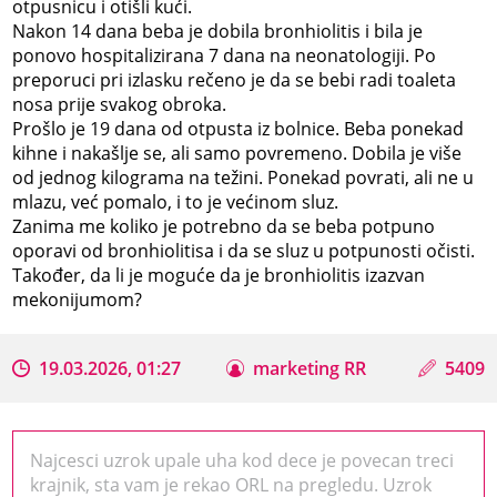
otpusnicu i otišli kući.
Nakon 14 dana beba je dobila bronhiolitis i bila je
ponovo hospitalizirana 7 dana na neonatologiji. Po
preporuci pri izlasku rečeno je da se bebi radi toaleta
nosa prije svakog obroka.
Prošlo je 19 dana od otpusta iz bolnice. Beba ponekad
kihne i nakašlje se, ali samo povremeno. Dobila je više
od jednog kilograma na težini. Ponekad povrati, ali ne u
mlazu, već pomalo, i to je većinom sluz.
Zanima me koliko je potrebno da se beba potpuno
oporavi od bronhiolitisa i da se sluz u potpunosti očisti.
Također, da li je moguće da je bronhiolitis izazvan
mekonijumom?
19.03.2026, 01:27
marketing RR
5409
Najcesci uzrok upale uha kod dece je povecan treci
krajnik, sta vam je rekao ORL na pregledu. Uzrok