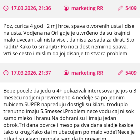
17.03.2026, 21:36
marketing RR
5409
Poz, curica 4 god i 2 mj hrce, spava otvorenih usta i dise
na usta. Vodjena na Orl gdje je utvrđeno da su krajnici
malo uvecani, ali nista vise , da nisu za sada za dirat. Sto
raditi? Kako to smanjiti? Po noci dost nemirno spava,
vrti se cesto i mislim da joj disanje to stvara problem.
17.03.2026, 21:37
marketing RR
5409
Bebe pocele da jedu u 4+ pokazivali interesovanje jos u 3
mesecu rodjeni prevremeno 4 nedelje sa po jednim
zubicem.SUPER napreduju dostigli su kilazu troduplo
trenutno imaju 5.5meseci.Problem nece vodu caj ni sok
samo mleko i hranu.Na dohrani su i imaju jedan
obrok.Tri dana povrce i meso pa dva dana sladje kasice i
tako u krug.Kako da im ubacujem po malo vode?Nece je
ni kad su glagni probala sam da ih prevarim.