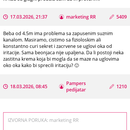
17.03.2026, 21:37
marketing RR
5409
Beba od 4.5m ima problema sa zapusenim suznim
kanalom. Masiramo, cistimo sa fizioloskim ali
konstantno curi sekret i zacrvene se uglovi oka od
iritacije. Sama beonjaca nije upaljena. Da li postoji neka
zastitna krema koja bi mogla da se maze na uglovima
oko oka kako bi sprecili iritaciju? 🙂
Pampers
18.03.2026, 08:45
1210
pedijatar
IZVORNA PORUKA: marketing RR