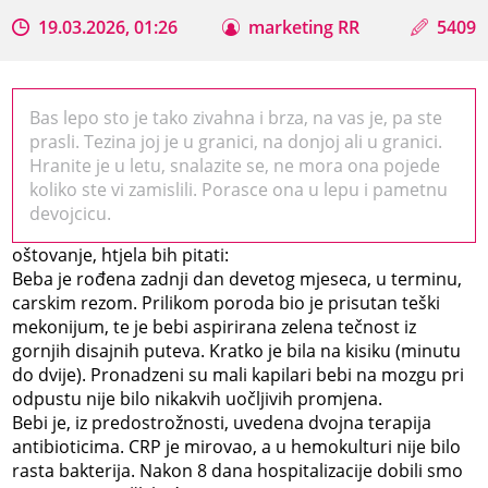
19.03.2026, 01:26
marketing RR
5409
Bas lepo sto je tako zivahna i brza, na vas je, pa ste
prasli. Tezina joj je u granici, na donjoj ali u granici.
Hranite je u letu, snalazite se, ne mora ona pojede
koliko ste vi zamislili. Porasce ona u lepu i pametnu
devojcicu.
oštovanje, htjela bih pitati:
Beba je rođena zadnji dan devetog mjeseca, u terminu,
carskim rezom. Prilikom poroda bio je prisutan teški
mekonijum, te je bebi aspirirana zelena tečnost iz
gornjih disajnih puteva. Kratko je bila na kisiku (minutu
do dvije). Pronadzeni su mali kapilari bebi na mozgu pri
odpustu nije bilo nikakvih uočljivih promjena.
Bebi je, iz predostrožnosti, uvedena dvojna terapija
antibioticima. CRP je mirovao, a u hemokulturi nije bilo
rasta bakterija. Nakon 8 dana hospitalizacije dobili smo