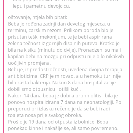
lepu i pametnu devojcicu.
oštovanje, htjela bih pitati:
Beba je rođena zadnji dan devetog mjeseca, u
terminu, carskim rezom. Prilikom poroda bio je
prisutan teški mekonijum, te je bebi aspirirana
zelena tečnost iz gornjih disajnih puteva. Kratko je
bila na kisiku (minutu do dvije). Pronadzeni su mali
kapilari bebi na mozgu pri odpustu nije bilo nikakvih
uočljivih promjena.
Bebi je, iz predostrožnosti, uvedena dvojna terapija
antibioticima. CRP je mirovao, a u hemokulturi nije
bilo rasta bakterija. Nakon 8 dana hospitalizacije
dobili smo otpusnicu i otišli kući.
Nakon 14 dana beba je dobila bronhiolitis i bila je
ponovo hospitalizirana 7 dana na neonatologiji. Po
preporuci pri izlasku rečeno je da se bebi radi
toaleta nosa prije svakog obroka.
Prošlo je 19 dana od otpusta iz bolnice. Beba
ponekad kihne i nakašlje se, ali samo povremeno.