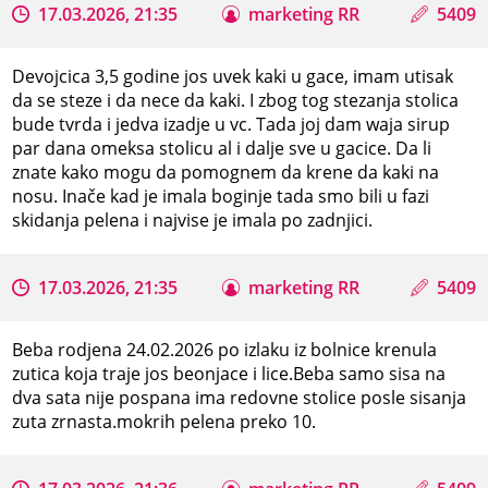
17.03.2026, 21:35
marketing RR
5409
Devojcica 3,5 godine jos uvek kaki u gace, imam utisak
da se steze i da nece da kaki. I zbog tog stezanja stolica
bude tvrda i jedva izadje u vc. Tada joj dam waja sirup
par dana omeksa stolicu al i dalje sve u gacice. Da li
znate kako mogu da pomognem da krene da kaki na
nosu. Inače kad je imala boginje tada smo bili u fazi
skidanja pelena i najvise je imala po zadnjici.
17.03.2026, 21:35
marketing RR
5409
Beba rodjena 24.02.2026 po izlaku iz bolnice krenula
zutica koja traje jos beonjace i lice.Beba samo sisa na
dva sata nije pospana ima redovne stolice posle sisanja
zuta zrnasta.mokrih pelena preko 10.