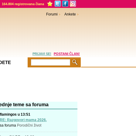
164.804 registrovana člana
Forumi
Ankete
PRIJAVI SE!
POSTANI ČLAN!
DETE
ednje teme sa foruma
flamingos u 13:51
RE: Razgovori mama 2026.
sa foruma
Porodični život