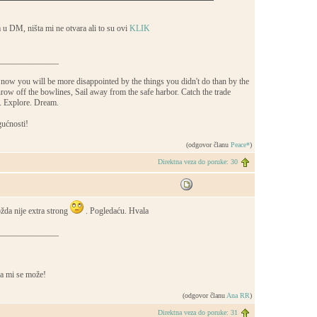
 DM, ništa mi ne otvara ali to su ovi
KLIK
______________
now you will be more disappointed by the things you didn't do than by the
row off the bowlines, Sail away from the safe harbor. Catch the trade
s. Explore. Dream.
ućnosti!
(odgovor članu
Peace*
)
Direktna veza do poruke: 30
žda nije extra strong
. Pogledaću. Hvala
______________
a mi se može!
(odgovor članu
Ana RR
)
Direktna veza do poruke: 31