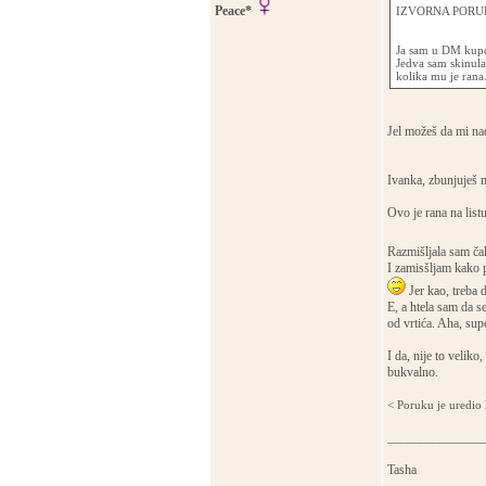
Peace*
IZVORNA PORUK
Ja sam u DM kupov
Jedva sam skinula 
kolika mu je rana
Jel možeš da mi na
Ivanka, zbunjuješ 
Ovo je rana na listu
Razmišljala sam ča
I zamisšljam kako 
Jer kao, treba d
E, a htela sam da s
od vrtića. Aha, supe
I da, nije to veliko
bukvalno.
< Poruku je uredio
_______________
Tasha