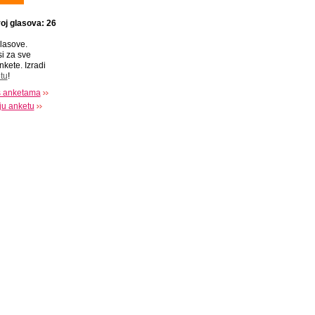
oj glasova: 26
lasove.
si za sve
nkete. Izradi
tu
!
s anketama
oju anketu