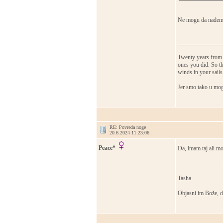
Ne mogu da nađem u
_______________
Twenty years from 
ones you did. So th
winds in your sail
Jer smo tako u mog
RE: Povreda noge
20.6.2024 11:23:06
Peace*
Da, imam taj ali mo
_______________
Tasha
Objasni im Bože, d