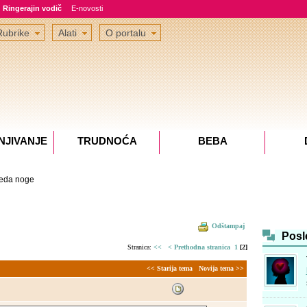
Ringerajin vodič
E-novosti
Rubrike
Alati
O portalu
NJIVANJE
TRUDNOĆA
BEBA
eda noge
Odštampaj
Posl
Stranica:
<<
< Prethodna stranica
1
[2]
<< Starija tema
Novija tema >>