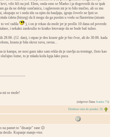
krvi, više liči na jod. Elem, onda smo se Marko i ja dogovorili da se ipak
am ga da ne dobije sunčanicu, i uglavnom mi je to bilo mučno, ali su mu
ni, okupaju se i onda idu sa njim da bauljaju, igraju čoveče ne ljuti se.
itala ćaleta (hirurg) da li mogu da ga pustim u vodu sa flasterima (nisam
to već radila
), i on je rekao da može jer je prošlo 10 dana od povrede.
 talase, i nekako zaokružio to kratko letovanje da ne bude baš tužno.
i 28.06. (12. dan), i otpao je deo kraste gde je bio čvor, ali do 30.06. kada
lonu, krasta je bila skroz suva, ravna...
iz kampa, ne nosi gazu iako sam rekla da je stavlja za treninge, čisto kao
 slučajno šutne, to je mlada koža kpja lako puca.
______________
a mi se može!
(odgovor članu
Ivanka 75
)
Direktna veza do poruke: 35
o na pamet to "disanje" rane 😕
sta desilo. Kupanje manje-vise.