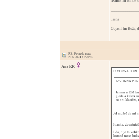
rešimo, ali on ide 
_______________
Tasha
Objasni im Bože, d
RE: Povreda noge
20.6.2024 11:20:46
Ana RR
IZVORNA PORUK
IZVORNA PORU
Ja sam u DM kup
gledala kakvi su
su oni klasični,
Jel možeš da mi n
Ivanka, zbunjuje
I da, nije to veli
komad mesa bukv