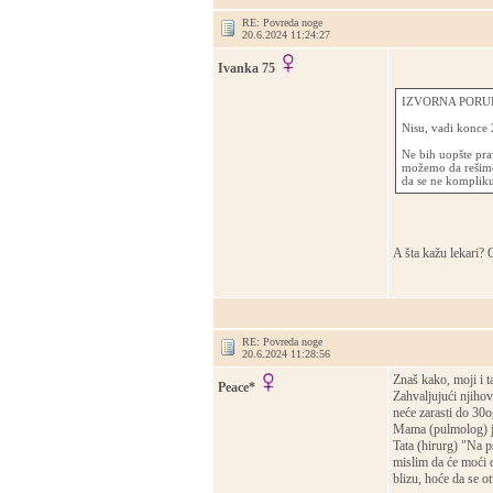
RE: Povreda noge
20.6.2024 11:24:27
Ivanka 75
IZVORNA PORUK
Nisu, vadi konce 
Ne bih uopšte pra
možemo da rešimo,
da se ne kompliku
A šta kažu lekari? 
RE: Povreda noge
20.6.2024 11:28:56
Znaš kako, moji i t
Peace*
Zahvaljujući njihov
neće zarasti do 30o
Mama (pulmolog) je 
Tata (hirurg) "Na p
mislim da će moći d
blizu, hoće da se o