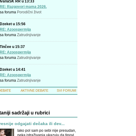
IvanaSK RR u 13:33
RE: Razgovori mama 2026.
sa foruma
Porodični život
Dzeket u 15:56
RE: Azoospermija
sa foruma
Zatrudnjivanje
Tinčee u 15:37
RE: Azoospermija
sa foruma
Zatrudnjivanje
Dzeket u 14:41
RE: Azoospermija
sa foruma
Zatrudnjivanje
DEBATE
AKTIVNE DEBATE
SVI FORUMI
taniji sadržaji u rubrici
tresnije odgajati dečaka ili dev...
Iako pol sam po sebi nije presudan,
neka istraživanja ukazuju da tipovi