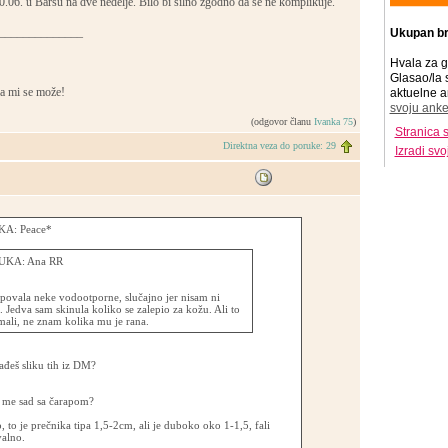
30.06. u Barsu na dve nedelje. Bilo bi silno zgodno da se ne komplikuje.
______________
Ukupan br
Hvala za g
Glasao/la 
a mi se može!
aktuelne a
svoju anke
(odgovor članu
Ivanka 75
)
Stranica 
Direktna veza do poruke: 29
Izradi sv
A: Peace*
KA: Ana RR
ovala neke vodootporne, slučajno jer nisam ni
. Jedva sam skinula koliko se zalepio za kožu. Ali to
 mali, ne znam kolika mu je rana.
ađeš sliku tih iz DM?
š me sad sa čarapom?
ko, to je prečnika tipa 1,5-2cm, ali je duboko oko 1-1,5, fali
alno.