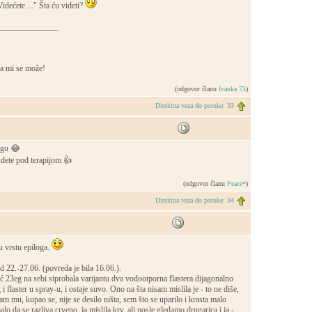
dećete...." Šta ću videti?
______________
a mi se može!
(odgovor članu
Ivanka 75
)
Direktna veza do poruke: 33
rgu 😂
 dete pod terapijom 👍
(odgovor članu
Peace*
)
Direktna veza do poruke: 34
 vrstu epiloga.
 22.-27.06. (povreda je bila 16.06.).
 23eg na sebi siprobala varijantu dva vodootporna flastera dijagonalno
 flaster u spray-u, i ostaje suvo. Ono na šta nisam mislila je - to ne diše,
am mu, kupao se, nije se desilo ništa, sem što se uparilo i krasta malo
lo da se razliva crveno, ja mislila krv, ali posle gledamo drugarica i ja -