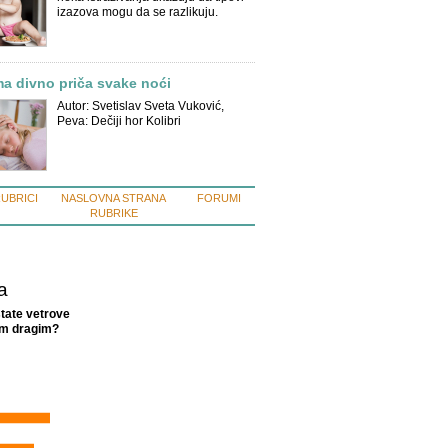
izazova mogu da se razlikuju.
a divno priča svake noći
Autor: Svetislav Sveta Vuković,
Peva: Dečiji hor Kolibri
RUBRICI
NASLOVNA STRANA
FORUMI
RUBRIKE
a
štate vetrove
im dragim?