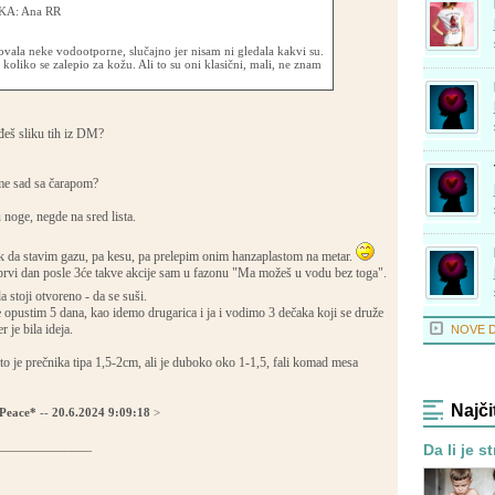
A: Ana RR
ala neke vodootporne, slučajno jer nisam ni gledala kakvi su.
koliko se zalepio za kožu. Ali to su oni klasični, mali, ne znam
.
đeš sliku tih iz DM?
me sad sa čarapom?
 noge, negde na sred lista.
k da stavim gazu, pa kesu, pa prelepim onim hanzaplastom na metar.
prvi dan posle 3će takve akcije sam u fazonu "Ma možeš u vodu bez toga".
a stoji otvoreno - da se suši.
e opustim 5 dana, kao idemo drugarica i ja i vodimo 3 dečaka koji se druže
r je bila ideja.
NOVE 
, to je prečnika tipa 1,5-2cm, ali je duboko oko 1-1,5, fali komad mesa
Najči
Peace*
--
20.6.2024 9:09:18
>
______________
Da li je s