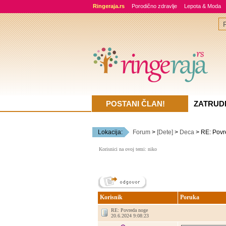
Ringeraja.rs
Porodično zdravlje
Lepota & Moda
POSTANI ČLAN!
ZATRUD
Lokacija:
Forum
>
[Dete]
>
Deca
> RE: Povr
Korisnici na ovoj temi: niko
Korisnik
Poruka
RE: Povreda noge
20.6.2024 9:08:23