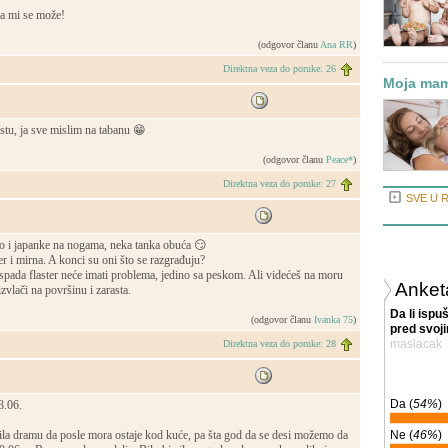
a mi se može!
(odgovor članu
Ana RR
)
Direktna veza do poruke: 26
Moja mam
istu, ja sve mislim na tabanu 😁
(odgovor članu
Peace*
)
Direktna veza do poruke: 27
SVE U 
to i japanke na nogama, neka tanka obuća 😏
er i mirna. A konci su oni što se razgrađuju?
spada flaster neće imati problema, jedino sa peskom. Ali videćeš na moru
Anket
izvlači na površinu i zarasta.
Da li ispu
(odgovor članu
Ivanka 75
)
pred svoj
maslacak
Direktna veza do poruke: 28
Da (
54%
)
8.06.
ila dramu da posle mora ostaje kod kuće, pa šta god da se desi možemo da
Ne (
46%
)