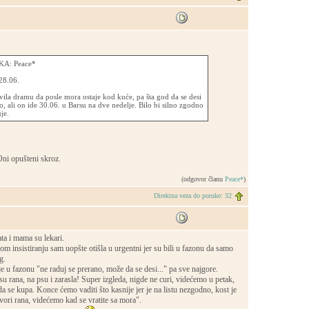
A: Peace*
28.06.
vila dramu da posle mora ostaje kod kuće, pa šta god da se desi
 ali on ide 30.06. u Barsu na dve nedelje. Bilo bi silno zgodno
je.
Oni opušteni skroz.
(odgovor članu
Peace*
)
Direktna veza do poruke: 32
ata i mama su lekari.
om insistiranju sam uopšte otišla u urgentni jer su bili u fazonu da samo
g.
u fazonu "ne raduj se prerano, može da se desi..." pa sve najgore.
su rana, na psu i zarasla! Super izgleda, nigde ne curi, videćemo u petak,
a se kupa. Konce ćemo vaditi što kasnije jer je na listu nezgodno, kost je
tvori rana, videćemo kad se vratite sa mora".