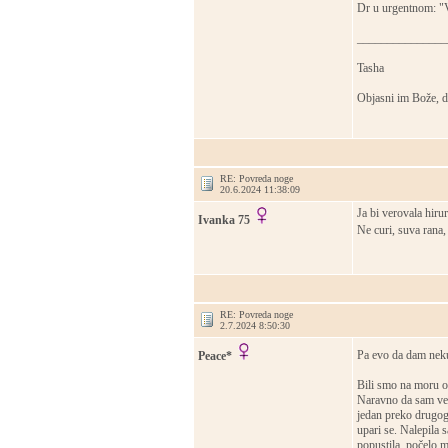
Dr u urgentnom: "Vi
_______________
Tasha
Objasni im Bože, d
RE: Povreda noge
20.6.2024 11:38:09
Ja bi verovala hiru
Ivanka 75
Ne curi, suva rana,
RE: Povreda noge
2.7.2024 8:50:30
Pa evo da dam neku
Peace*
Bili smo na moru od
Naravno da sam već
jedan preko drugog i
upari se. Nalepila s
popustila, počelo ma