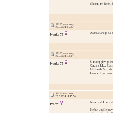
Objasni im Bože, d
RE: Povreda noge
20.6.2024 9:52:24
Aaaaaa rana je na l
Ivanka 75
RE: Povreda noge
20.6.2024 10:36:41
U mojoj glavi je le
Ivanka 75
Onda je lako. Flast
Mislim da čak i da 
kako se lepo tkivo 
RE: Povreda noge
20.6.2024 11:15:50
Nisu, vadi konce 2
Peace*
Ne bih uopšte prav