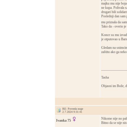
majku mu nije boja 
ne kupa. Polivala s
drugari bili solidar
Poslednji dan sam p
mu priznala da sam 
Tako da - overio je
Konce su mu izvadil
je otputovao u Barse
Gledam na snimcima 
zaštitu ako ga neko
_______________
Tasha
Objasni im Bože, d
RE: Povreda noge
2.7.2024 9:31:41
Nikome nije no pal
Ivanka 75
Bitno da se nije ni