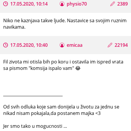
17.05.2020, 10:14
physio70
2389
Niko ne kaznjava takve ljude. Nastavice sa svojim ruznim
navikama.
17.05.2020, 10:40
emicaa
22194
Fil zivota mi otisla bih po koru i ostavila im ispred vrata
sa pismom "komsija ispalo vam" 😂
_____________________________
Od svih odluka koje sam donijela u životu za jednu se
nikad nisam pokajala,da postanem majka <3
Jer smo tako u mogucnosti ...