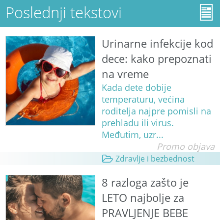
Poslednji tekstovi
Urinarne infekcije kod
dece: kako prepoznati
na vreme
Kada dete dobije
temperaturu, većina
roditelja najpre pomisli na
prehladu ili virus.
Međutim, uzr...
Promo objava
Zdravlje i bezbednost
8 razloga zašto je
LETO najbolje za
PRAVLJENJE BEBE