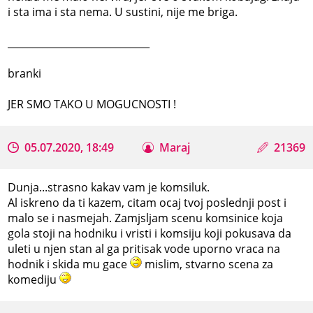
i sta ima i sta nema. U sustini, nije me briga.
_____________________________
branki
JER SMO TAKO U MOGUCNOSTI !
05.07.2020, 18:49
Maraj
21369
Dunja...strasno kakav vam je komsiluk.
Al iskreno da ti kazem, citam ocaj tvoj poslednji post i
malo se i nasmejah. Zamjsljam scenu komsinice koja
gola stoji na hodniku i vristi i komsiju koji pokusava da
uleti u njen stan al ga pritisak vode uporno vraca na
hodnik i skida mu gace
mislim, stvarno scena za
komediju