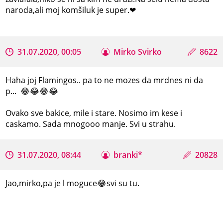
naroda,ali moj komšiluk je super.❤
31.07.2020, 00:05
Mirko Svirko
8622
Haha joj Flamingos.. pa to ne mozes da mrdnes ni da
p... 😂😂😂😂
Ovako sve bakice, mile i stare. Nosimo im kese i
caskamo. Sada mnogooo manje. Svi u strahu.
31.07.2020, 08:44
branki*
20828
Jao,mirko,pa je l moguce😂svi su tu.