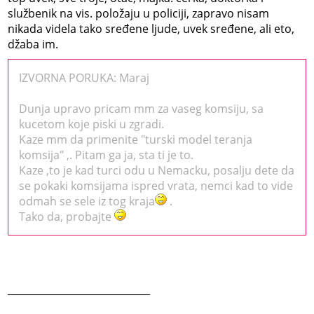
službenik na vis. položaju u policiji, zapravo nisam
nikada videla tako sređene ljude, uvek sređene, ali eto,
džaba im.
IZVORNA PORUKA: Maraj
Dunja upravo pricam mm za vaseg komsiju, sa
kucetom koje piski u zgradi.
Kaze mm da primenite "turski model teranja
komsija" ,. Pitam ga ja, sta ti je to.
Kaze ,to je kad turci odu u Nemacku, posalju dete da
se pokaki komsijama ispred vrata, nemci kad to vide
odmah se sele iz tog kraja
.
Tako da, probajte
_____________________________