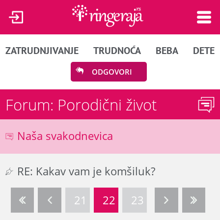
ZATRUDNJIVANJE
TRUDNOĆA
BEBA
DETE
ODGOVORI
Forum: Porodični život
Naša svakodnevica
RE: Kakav vam je komšiluk?
21
22
23