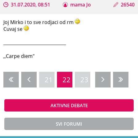
31.07.2020, 08:51
mama Jo
26540
Joj Mirko i to sve rodjaci od rm
Cuvaj se
_____________________________
,,Carpe diem"
21
22
23
AKTIVNE DEBATE
SVI FORUMI