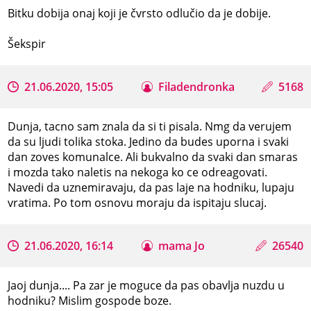
Bitku dobija onaj koji je čvrsto odlučio da je dobije.
Šekspir
21.06.2020, 15:05
Filadendronka
5168
Dunja, tacno sam znala da si ti pisala. Nmg da verujem
da su ljudi tolika stoka. Jedino da budes uporna i svaki
dan zoves komunalce. Ali bukvalno da svaki dan smaras
i mozda tako naletis na nekoga ko ce odreagovati.
Navedi da uznemiravaju, da pas laje na hodniku, lupaju
vratima. Po tom osnovu moraju da ispitaju slucaj.
21.06.2020, 16:14
mama Jo
26540
Jaoj dunja.... Pa zar je moguce da pas obavlja nuzdu u
hodniku? Mislim gospode boze.