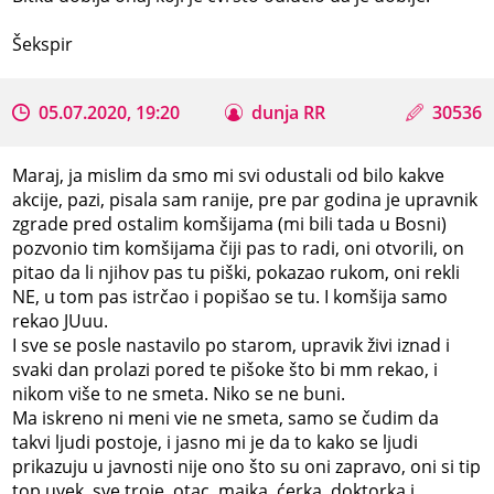
Šekspir
05.07.2020, 19:20
dunja RR
30536
Maraj, ja mislim da smo mi svi odustali od bilo kakve
akcije, pazi, pisala sam ranije, pre par godina je upravnik
zgrade pred ostalim komšijama (mi bili tada u Bosni)
pozvonio tim komšijama čiji pas to radi, oni otvorili, on
pitao da li njihov pas tu piški, pokazao rukom, oni rekli
NE, u tom pas istrčao i popišao se tu. I komšija samo
rekao JUuu.
I sve se posle nastavilo po starom, upravik živi iznad i
svaki dan prolazi pored te pišoke što bi mm rekao, i
nikom više to ne smeta. Niko se ne buni.
Ma iskreno ni meni vie ne smeta, samo se čudim da
takvi ljudi postoje, i jasno mi je da to kako se ljudi
prikazuju u javnosti nije ono što su oni zapravo, oni si tip
top uvek, sve troje, otac, majka. ćerka, doktorka i