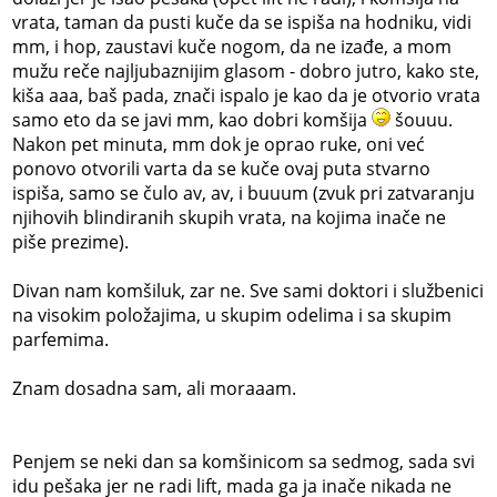
vrata, taman da pusti kuče da se ispiša na hodniku, vidi
mm, i hop, zaustavi kuče nogom, da ne izađe, a mom
mužu reče najljubaznijim glasom - dobro jutro, kako ste,
kiša aaa, baš pada, znači ispalo je kao da je otvorio vrata
samo eto da se javi mm, kao dobri komšija
šouuu.
Nakon pet minuta, mm dok je oprao ruke, oni već
ponovo otvorili varta da se kuče ovaj puta stvarno
ispiša, samo se čulo av, av, i buuum (zvuk pri zatvaranju
njihovih blindiranih skupih vrata, na kojima inače ne
piše prezime).
Divan nam komšiluk, zar ne. Sve sami doktori i službenici
na visokim položajima, u skupim odelima i sa skupim
parfemima.
Znam dosadna sam, ali moraaam.
Penjem se neki dan sa komšinicom sa sedmog, sada svi
idu pešaka jer ne radi lift, mada ga ja inače nikada ne