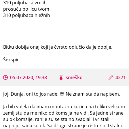
310 poljubaca vrelih
prosuću po licu tvom
310 poljubaca nježnih
...
Bitku dobija onaj koji je čvrsto odlučio da je dobije.
Šekspir
05.07.2020, 19:38
smeško
4271
Joj, Dunja, oni to jos rade. 😳 Ne znam sta da napisem.
Ja bih volela da imam montaznu kucicu na toliko velikom
zemljistu da me niko od komsija ne vidi. Sa jedne strane
su ok komsije, ranije su se stalno svadjali i vristali
napolju, sada su ok. Sa druge strane je cisto zlo. I stalno