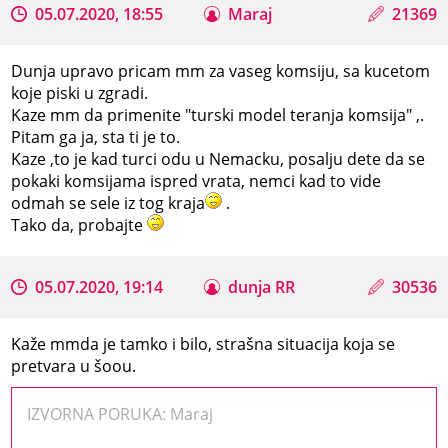
05.07.2020, 18:55
Maraj
21369
Dunja upravo pricam mm za vaseg komsiju, sa kucetom
koje piski u zgradi.
Kaze mm da primenite "turski model teranja komsija" ,.
Pitam ga ja, sta ti je to.
Kaze ,to je kad turci odu u Nemacku, posalju dete da se
pokaki komsijama ispred vrata, nemci kad to vide
odmah se sele iz tog kraja
.
Tako da, probajte
05.07.2020, 19:14
dunja RR
30536
Kaže mmda je tamko i bilo, strašna situacija koja se
pretvara u šoou.
IZVORNA PORUKA: Maraj