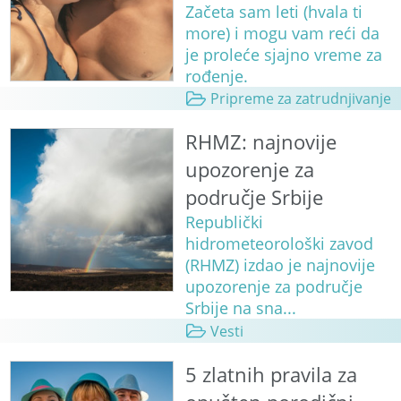
Začeta sam leti (hvala ti
more) i mogu vam reći da
je proleće sjajno vreme za
rođenje.
Pripreme za zatrudnjivanje
RHMZ: najnovije
upozorenje za
područje Srbije
Republički
hidrometeorološki zavod
(RHMZ) izdao je najnovije
upozorenje za područje
Srbije na sna...
Vesti
5 zlatnih pravila za