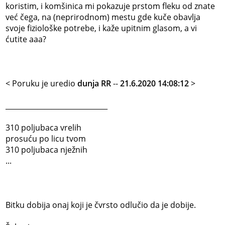
koristim, i komšinica mi pokazuje prstom fleku od znate
već čega, na (neprirodnom) mestu gde kuče obavlja
svoje fiziološke potrebe, i kaže upitnim glasom, a vi
ćutite aaa?
< Poruku je uredio
dunja RR
--
21.6.2020 14:08:12
>
_____________________________
310 poljubaca vrelih
prosuću po licu tvom
310 poljubaca nježnih
...
Bitku dobija onaj koji je čvrsto odlučio da je dobije.