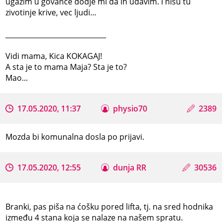
ugazim u govance dodje mi da ih udavim. I nisu tu
zivotinje krive, vec ljudi...
_____________________________
Vidi mama, Kica KOKAGAJ!
A sta je to mama Maja? Sta je to?
Mao...
17.05.2020, 11:37
physio70
2389
Mozda bi komunalna dosla po prijavi.
17.05.2020, 12:55
dunja RR
30536
Branki, pas piša na ćošku pored lifta, tj. na sred hodnika
između 4 stana koja se nalaze na našem spratu.