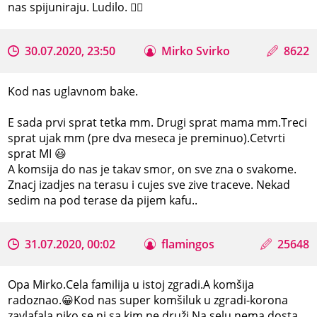
nas spijuniraju. Ludilo. 🤦‍♂️
30.07.2020, 23:50
Mirko Svirko
8622
Kod nas uglavnom bake.
E sada prvi sprat tetka mm. Drugi sprat mama mm.Treci
sprat ujak mm (pre dva meseca je preminuo).Cetvrti
sprat MI 😃
A komsija do nas je takav smor, on sve zna o svakome.
Znacj izadjes na terasu i cujes sve zive traceve. Nekad
sedim na pod terase da pijem kafu..
31.07.2020, 00:02
flamingos
25648
Opa Mirko.Cela familija u istoj zgradi.A komšija
radoznao.😀Kod nas super komšiluk u zgradi-korona
zavlafala,niko se ni sa kim ne druži.Na selu nema dosta