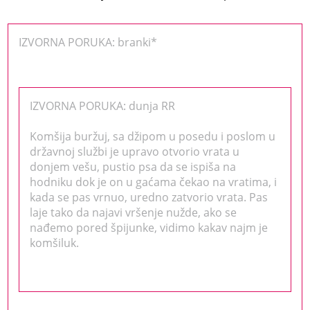
IZVORNA PORUKA: branki*
IZVORNA PORUKA: dunja RR
Komšija buržuj, sa džipom u posedu i poslom u
državnoj službi je upravo otvorio vrata u
donjem vešu, pustio psa da se ispiša na
hodniku dok je on u gaćama čekao na vratima, i
kada se pas vrnuo, uredno zatvorio vrata. Pas
laje tako da najavi vršenje nužde, ako se
nađemo pored špijunke, vidimo kakav najm je
komšiluk.