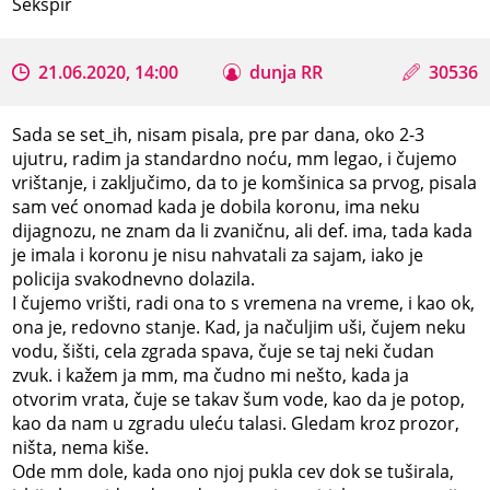
Šekspir
21.06.2020, 14:00
dunja RR
30536
Sada se set_ih, nisam pisala, pre par dana, oko 2-3
ujutru, radim ja standardno noću, mm legao, i čujemo
vrištanje, i zaključimo, da to je komšinica sa prvog, pisala
sam već onomad kada je dobila koronu, ima neku
dijagnozu, ne znam da li zvaničnu, ali def. ima, tada kada
je imala i koronu je nisu nahvatali za sajam, iako je
policija svakodnevno dolazila.
I čujemo vrišti, radi ona to s vremena na vreme, i kao ok,
ona je, redovno stanje. Kad, ja načuljim uši, čujem neku
vodu, šišti, cela zgrada spava, čuje se taj neki čudan
zvuk. i kažem ja mm, ma čudno mi nešto, kada ja
otvorim vrata, čuje se takav šum vode, kao da je potop,
kao da nam u zgradu uleću talasi. Gledam kroz prozor,
ništa, nema kiše.
Ode mm dole, kada ono njoj pukla cev dok se tuširala,