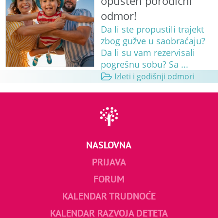
opušten porodični
odmor!
Da li ste propustili trajekt
zbog gužve u saobraćaju?
Da li su vam rezervisali
pogrešnu sobu? Sa ...
Izleti i godišnji odmori
NASLOVNA
PRIJAVA
FORUM
KALENDAR TRUDNOĆE
KALENDAR RAZVOJA DETETA