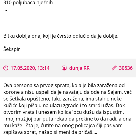
310 poljubaca nježnih
...
Bitku dobija onaj koji je čvrsto odlučio da je dobije.
Šekspir
17.05.2020, 13:14
dunja RR
30536
Ova persona sa prvog sprata, koja je bila zaražena od
korone a nisu uspeli da je navataju da ode na Sajam, već
se šetkala opušteno, tako zaražena, ima stalno neke
kučiće koji pišaju na ulazu zgrade i to smrdi užas. Dok
otvorim vrata i unesem kolica 'oću dušu da ispustim.
I moj muž joj par puta rekao da prekine to da radi, a ona
mu kaže - šta je, ćutite na onog policajca čiji pas vam
zapišava sprat, našao si meni da pričaš....