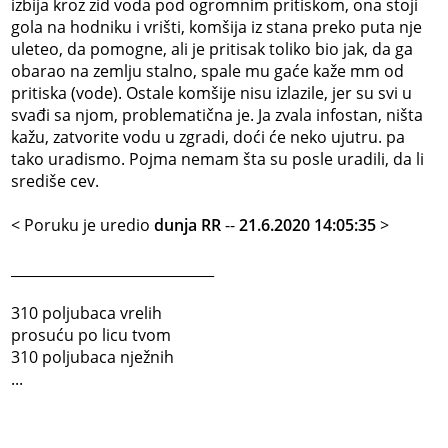
izbija kroz zid voda pod ogromnim pritiskom, ona stoji
gola na hodniku i vrišti, komšija iz stana preko puta nje
uleteo, da pomogne, ali je pritisak toliko bio jak, da ga
obarao na zemlju stalno, spale mu gaće kaže mm od
pritiska (vode). Ostale komšije nisu izlazile, jer su svi u
svađi sa njom, problematična je. Ja zvala infostan, ništa
kažu, zatvorite vodu u zgradi, doći će neko ujutru. pa
tako uradismo. Pojma nemam šta su posle uradili, da li
središe cev.
< Poruku je uredio
dunja RR
--
21.6.2020 14:05:35
>
_____________________________
310 poljubaca vrelih
prosuću po licu tvom
310 poljubaca nježnih
...