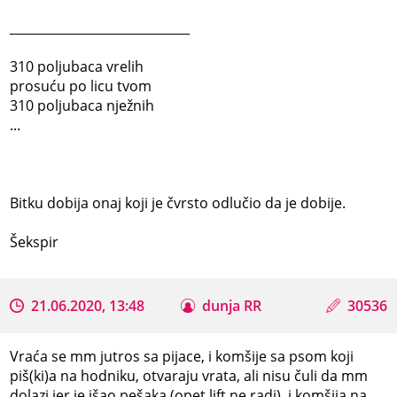
_____________________________
310 poljubaca vrelih
prosuću po licu tvom
310 poljubaca nježnih
...
Bitku dobija onaj koji je čvrsto odlučio da je dobije.
Šekspir
21.06.2020, 13:48
dunja RR
30536
Vraća se mm jutros sa pijace, i komšije sa psom koji
piš(ki)a na hodniku, otvaraju vrata, ali nisu čuli da mm
dolazi jer je išao pešaka (opet lift ne radi), i komšija na