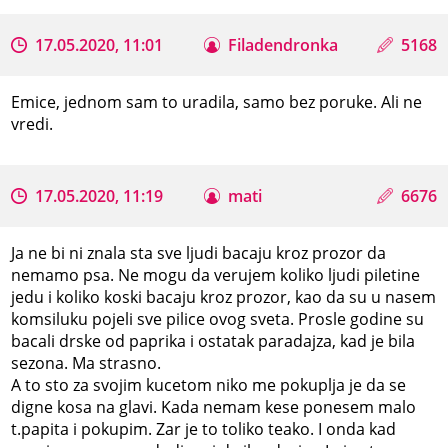
17.05.2020, 11:01
Filadendronka
5168
Emice, jednom sam to uradila, samo bez poruke. Ali ne
vredi.
17.05.2020, 11:19
mati
6676
Ja ne bi ni znala sta sve ljudi bacaju kroz prozor da
nemamo psa. Ne mogu da verujem koliko ljudi piletine
jedu i koliko koski bacaju kroz prozor, kao da su u nasem
komsiluku pojeli sve pilice ovog sveta. Prosle godine su
bacali drske od paprika i ostatak paradajza, kad je bila
sezona. Ma strasno.
A to sto za svojim kucetom niko me pokuplja je da se
digne kosa na glavi. Kada nemam kese ponesem malo
t.papita i pokupim. Zar je to toliko teako. I onda kad