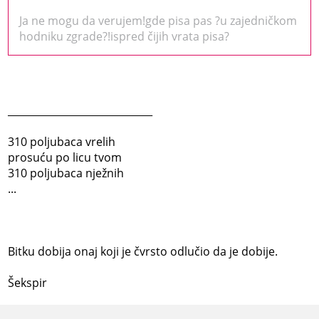
Ja ne mogu da verujem!gde pisa pas ?u zajedničkom
hodniku zgrade?!ispred čijih vrata pisa?
_____________________________
310 poljubaca vrelih
prosuću po licu tvom
310 poljubaca nježnih
...
Bitku dobija onaj koji je čvrsto odlučio da je dobije.
Šekspir