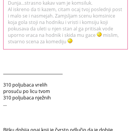
Dunja...strasno kakav vam je komsiluk.
Al iskreno da ti kazem, citam ocaj tvoj poslednji post
i malo se i nasmejah. Zamjsljam scenu komsinice
koja gola stoji na hodniku i vristi i komsiju koji
pokusava da uleti u njen stan al ga pritisak vode
uporno vraca na hodnik i skida mu gace
mislim,
stvarno scena za komediju
_____________________________
310 poljubaca vrelih
prosuću po licu tvom
310 poljubaca nježnih
...
Bitku dobija onaj koji je čvrsto odlučio da je dobije.