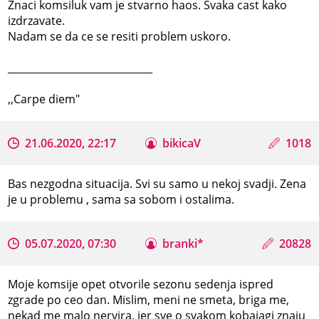
Znaci komsiluk vam je stvarno haos. Svaka cast kako
izdrzavate.
Nadam se da ce se resiti problem uskoro.
_____________________________
,,Carpe diem"
21.06.2020, 22:17
bikicaV
1018
Bas nezgodna situacija. Svi su samo u nekoj svadji. Zena
je u problemu , sama sa sobom i ostalima.
05.07.2020, 07:30
branki*
20828
Moje komsije opet otvorile sezonu sedenja ispred
zgrade po ceo dan. Mislim, meni ne smeta, briga me,
nekad me malo nervira, jer sve o svakom kobajagi znaju