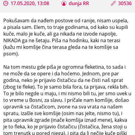
17.05.2020, 13:08
dunja RR
30536
Pokušavam da nađem postove od ranije, nisam uspela,
a pisala sam. Elem, to traje godinama, od kako su kupili
kuče, malo je kuče, ali ga nikada ne izvode napolje,
NIKADA ga ne šetaju. Piša na hodinku, kaki na terasi
(kažu mi komšije čina terasa gleda na te komšije sa
psom).
Na tom mestu gde piša je ogromna fleketina, to sada i
ne može da se opere i da hoćemo. Jednom, pre par
godina, neko je prijavio čistačicu da ne čisti naš sprat
(zbog te fleke). To je samo bila fora, ta prijava, rekla bih.
To je bilo negde u maju, i mi nismo bili tu, jer smo uvek u
to vreme u Bosni, za slavu. I pričale nam komšije, došao
upravnik sa čistačicom, zvone na sva vrata na našem
spratu, izašle sve komšije (osim nas jelte, nismo tu), i
pita upravnik zgrade (inače komšija iznad mene), kakva
je to fleka, ko je prijavio čistačicu (čistačica, žena stoji u
tom trenutk u pored njega), i pita da li nečije kuče piški