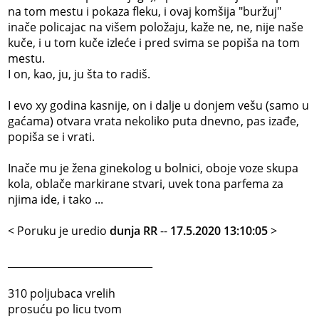
na tom mestu i pokaza fleku, i ovaj komšija "buržuj"
inače policajac na višem položaju, kaže ne, ne, nije naše
kuče, i u tom kuče izleće i pred svima se popiša na tom
mestu.
I on, kao, ju, ju šta to radiš.
I evo xy godina kasnije, on i dalje u donjem vešu (samo u
gaćama) otvara vrata nekoliko puta dnevno, pas izađe,
popiša se i vrati.
Inače mu je žena ginekolog u bolnici, oboje voze skupa
kola, oblače markirane stvari, uvek tona parfema za
njima ide, i tako ...
< Poruku je uredio
dunja RR
--
17.5.2020 13:10:05
>
_____________________________
310 poljubaca vrelih
prosuću po licu tvom