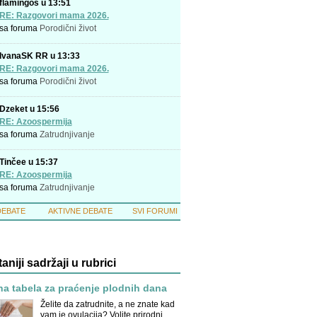
flamingos u 13:51
RE: Razgovori mama 2026.
sa foruma
Porodični život
IvanaSK RR u 13:33
RE: Razgovori mama 2026.
sa foruma
Porodični život
Dzeket u 15:56
RE: Azoospermija
sa foruma
Zatrudnjivanje
Tinčee u 15:37
RE: Azoospermija
sa foruma
Zatrudnjivanje
DEBATE
AKTIVNE DEBATE
SVI FORUMI
taniji sadržaji u rubrici
na tabela za praćenje plodnih dana
Želite da zatrudnite, a ne znate kad
vam je ovulacija? Volite prirodni