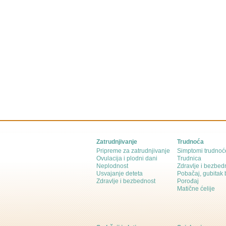
Zatrudnjivanje
Trudnoća
Pripreme za zatrudnjivanje
Simptomi trudnoć
Ovulacija i plodni dani
Trudnica
Neplodnost
Zdravlje i bezbed
Usvajanje deteta
Pobačaj, gubitak
Zdravlje i bezbednost
Porođaj
Matične ćelije