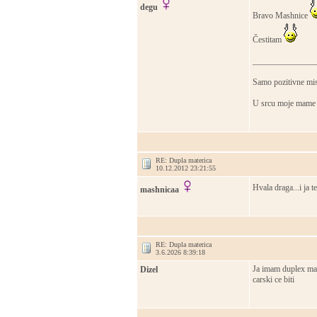
degu
Bravo Mashnice
Čestitam
_______________
Samo pozitivne misli
U srcu moje mame 
RE: Dupla materica
10.12.2012 23:21:55
Hvala draga...i ja t
mashnicaa
RE: Dupla materica
3.6.2026 8:39:18
Ja imam duplex mate
Dizel
carski ce biti