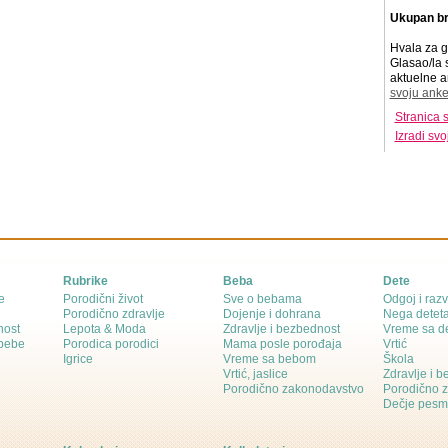
Ukupan br
Hvala za g
Glasao/la 
aktuelne a
svoju anke
Stranica 
Izradi sv
Rubrike
Beba
Dete
e
Porodični život
Sve o bebama
Odgoj i razv
Porodično zdravlje
Dojenje i dohrana
Nega detet
nost
Lepota & Moda
Zdravlje i bezbednost
Vreme sa d
 bebe
Porodica porodici
Mama posle porođaja
Vrtić
Igrice
Vreme sa bebom
Škola
Vrtić, jaslice
Zdravlje i 
Porodično zakonodavstvo
Porodično 
Dečje pesm