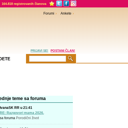
164.818 registrovanih članova
Forumi
Ankete
PRIJAVI SE!
POSTANI ČLAN!
DETE
ednje teme sa foruma
IvanaSK RR u 21:41
RE: Razgovori mama 2026.
sa foruma
Porodični život