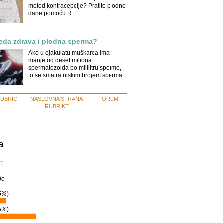
metod kontracepcije? Pratite plodne
dane pomoću R...
eda zdrava i plodna sperma?
Ako u ejakulatu muškarca ima
manje od deset miliona
spermatozoida po mililitru sperme,
to se smatra niskim brojem sperma...
RUBRICI
NASLOVNA STRANA
FORUMI
RUBRIKE
a
7
je
5%
)
5%
)