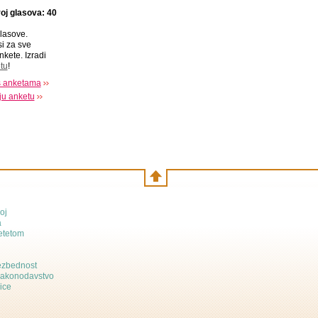
oj glasova: 40
lasove.
si za sve
nkete. Izradi
tu
!
s anketama
oju anketu
oj
a
etetom
bezbednost
zakonodavstvo
ice