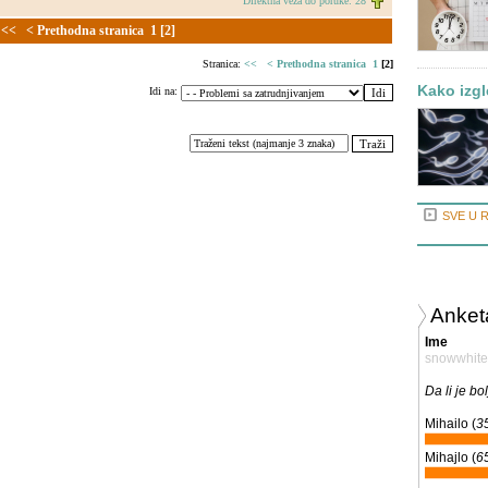
Direktna veza do poruke: 28
<<
< Prethodna stranica
1
[2]
Stranica:
<<
< Prethodna stranica
1
[2]
Kako izgl
Idi na:
SVE U 
Anket
Ime
snowwhite
Da li je bol
Mihailo (
3
Mihajlo (
6