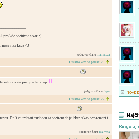
______________
 privlače pozitivne stvari :)
i moje srce kuca <3
(odgovor članu
mashnicaa
)
Direktna veza do poruke: 26
ebi zelim da sto pre ugledas svoje
(odgovor članu
degu
)
NOVE 
Direktna veza do poruke: 27
Najči
ricu. Da li cu izdrzati trudnocu sa obzirom da je lekar rekao prevremeni i
Ringeraji
(odgovor članu
makyma
)