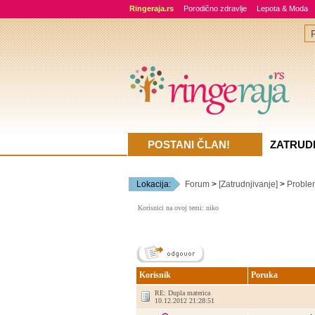
Ringeraja.rs
Porodično zdravlje
Lepota & Moda
POSTANI ČLAN!
ZATRUD
Lokacija:
Forum
>
[Zatrudnjivanje]
>
Problem
Korisnici na ovoj temi: niko
Korisnik
Poruka
RE: Dupla materica
10.12.2012 21:28:51