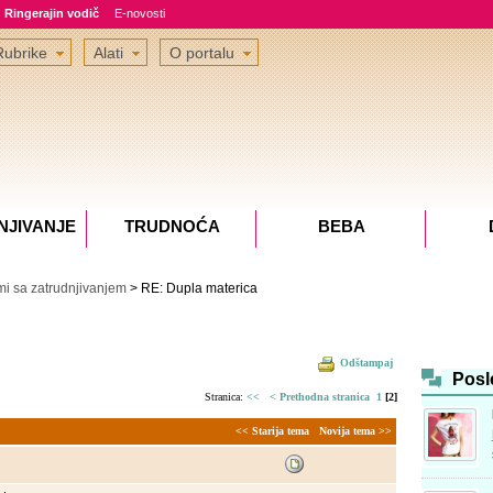
Ringerajin vodič
E-novosti
Rubrike
Alati
O portalu
NJIVANJE
TRUDNOĆA
BEBA
i sa zatrudnjivanjem
> RE: Dupla materica
Odštampaj
Posl
Stranica:
<<
< Prethodna stranica
1
[2]
<< Starija tema
Novija tema >>