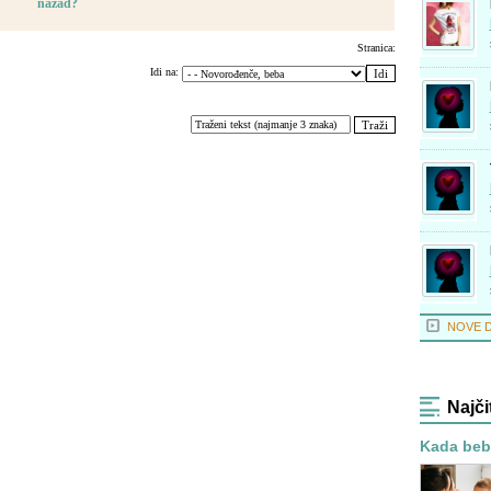
nazad?
Stranica:
Idi na:
NOVE 
Najči
Kada bebe