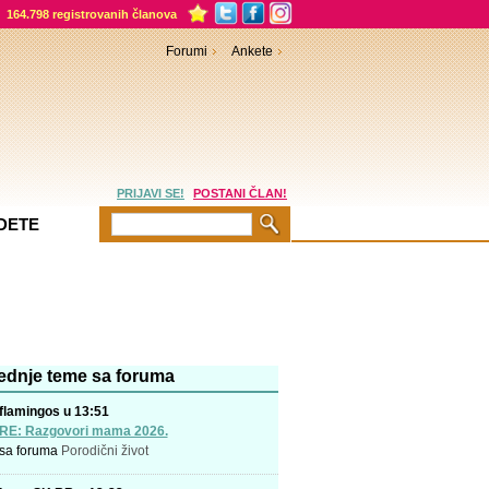
164.798 registrovanih članova
Forumi
Ankete
PRIJAVI SE!
POSTANI ČLAN!
DETE
ednje teme sa foruma
flamingos u 13:51
RE: Razgovori mama 2026.
sa foruma
Porodični život