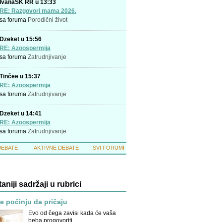
IvanaSK RR u 13:33
RE: Razgovori mama 2026.
sa foruma
Porodični život
Dzeket u 15:56
RE: Azoospermija
sa foruma
Zatrudnjivanje
Tinčee u 15:37
RE: Azoospermija
sa foruma
Zatrudnjivanje
Dzeket u 14:41
RE: Azoospermija
sa foruma
Zatrudnjivanje
DEBATE
AKTIVNE DEBATE
SVI FORUMI
taniji sadržaji u rubrici
 počinju da pričaju
Evo od čega zavisi kada će vaša
beba progovoriti.