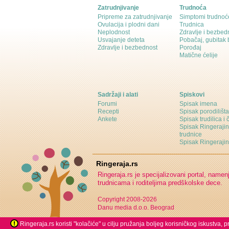
Zatrudnjivanje
Trudnoća
Pripreme za zatrudnjivanje
Simptomi trudnoć
Ovulacija i plodni dani
Trudnica
Neplodnost
Zdravlje i bezbed
Usvajanje deteta
Pobačaj, gubitak
Zdravlje i bezbednost
Porođaj
Matične ćelije
Sadržaji i alati
Spiskovi
Forumi
Spisak imena
Recepti
Spisak porodilišta
Ankete
Spisak trudilica i 
Spisak Ringeraji
trudnice
Spisak Ringeraj
Ringeraja.rs
Ringeraja.rs je specijalizovani portal, namen
trudnicama i roditeljima predškolske dece.
Copyright 2008-2026
Danu media d.o.o. Beograd
Ringeraja.rs koristi "kolačiće" u cilju pružanja boljeg korisničkog iskustva,