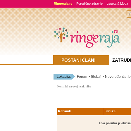
Ringeraja.rs
Porodično zdravlje
Lepota & Moda
POSTANI ČLAN!
ZATRUD
Lokacija:
Forum
>
[Beba]
>
Novorođenče, b
Korisnici na ovoj temi: niko
Korisnik
Poruka
Ova poruka je obrisan