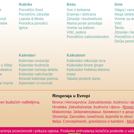
Rubrike
Beba
Dete
e
Porodični život
Sve o bebama
Odgoj i razv
Porodično zdravlje
Dojenje i dohrana
Nega detet
nost
Lepota & Moda
Zdravlje i bezbednost
Vreme sa d
 bebe
Porodica porodici
Mama posle porođaja
Vrtić
Igrice
Vreme sa bebom
Škola
Vrtić, jaslice
Zdravlje i 
Porodično zakonodavstvo
Porodično 
Dečje pesm
Kalendari
Kalkulatori
Kalendar ovulacije
Kalkulator otkucaja srca
 u Srbiji
Kalendar trudnoće
Kalkulator krvne grupe
čekalica
Kalendar razvoja deteta
Kalkulator indeksa telesne
ne
Kalendar vakcinacije
mase
Kineski kalendar polova
Tabela plodnih dana
ine mame
Kalendari i e-novosti
Ringeraja u Evropi
jen budućim roditeljima,
Bosna i Hercegovina: Zatrudnjivanje, trudnoća i d
Hrvatska: Zatrudnjivanje, trudnoća i djeca -
Ringer
Makedonija: Забременување, бременост и деца
Slovenija: Zanositev, nosečnost, dojenčki in otroci
Italija: Concepimento, gravidanza e bambini -
MioB
 praćenja posećenosti i prikaza oglasa. Postavke prihvatanja kolačića podesite u vaš