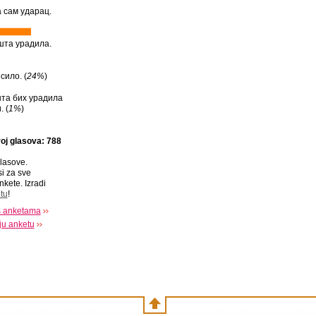
 сам ударац.
шта урадила.
сило. (
24%
)
та бих урадила
. (
1%
)
oj glasova: 788
lasove.
si za sve
nkete. Izradi
tu
!
s anketama
oju anketu