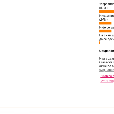
Узвратила
(
51%
)
Нисам ни
(
24%
)
Није се де
Не знам ш
да се деси
Ukupan br
Hvala za g
Glasao/la 
aktuelne a
svoju anke
Stranica 
Izradi sv