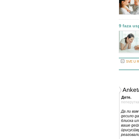
9 faza us
SVE U 
Anket
Дете.
пеперутк
Да ли вам
десило да
блиска ил
ваше дет
присуству
реаговал