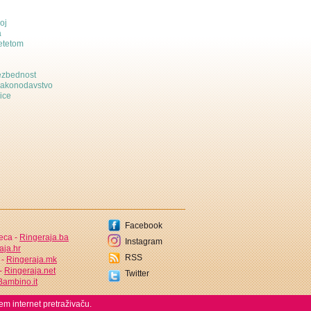
oj
a
etetom
bezbednost
zakonodavstvo
ice
Facebook
jeca -
Ringeraja.ba
Instagram
aja.hr
RSS
 -
Ringeraja.mk
 -
Ringeraja.net
Twitter
ambino.it
em internet pretraživaču.