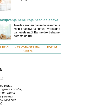
pavljivanja bebe koja neće da spava
Tražite čaroban način da vaša beba
zaspi i nastavi da spava? Verovatno
ga nećete naći. Bar ne dok beba ne
doraste do uzr...
RUBRICI
NASLOVNA STRANA
FORUMI
RUBRIKE
a
а16
 се икада
 одрасла особа,
и не, удари
е у вашем
 и како сте
и?