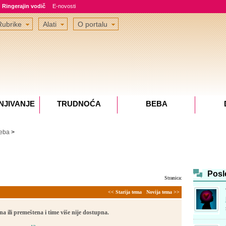
Ringerajin vodič
E-novosti
Rubrike
Alati
O portalu
NJIVANJE
TRUDNOĆA
BEBA
eba
>
Posl
Stranica:
<< Starija tema
Novija tema >>
a ili premeštena i time više nije dostupna.