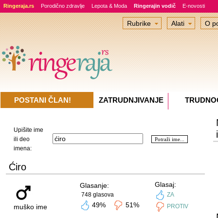
Ringeraja.rs
Porodično zdravlje
Lepota & Moda
Ringerajin vodič
E-novosti
Rubrike
Alati
O po
POSTANI ČLAN!
ZATRUDNJIVANJE
TRUDNO
Upišite ime
ili deo
imena:
Ćiro
Glasaj:
Glasanje:
748 glasova
ZA
49%
51%
muško ime
PROTIV