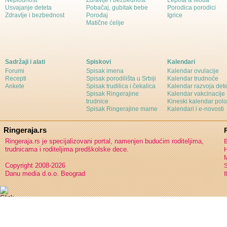
Neplodnost
Zdravlje i bezbednost
Lepota & Moda
Usvajanje deteta
Pobačaj, gubitak bebe
Porodica porodici
Zdravlje i bezbednost
Porođaj
Igrice
Matične ćelije
Sadržaji i alati
Spiskovi
Kalendari
Forumi
Spisak imena
Kalendar ovulacije
Recepti
Spisak porodilišta u Srbiji
Kalendar trudnoće
Ankete
Spisak trudilica i čekalica
Kalendar razvoja det
Spisak Ringerajine
Kalendar vakcinacije
trudnice
Kineski kalendar pol
Spisak Ringerajine mame
Kalendari i e-novosti
Ringeraja.rs
Ringeraja.rs je specijalizovani portal, namenjen budućim roditeljima,
B
trudnicama i roditeljima predškolske dece.
H
Copyright 2008-2026
S
Danu media d.o.o. Beograd
I