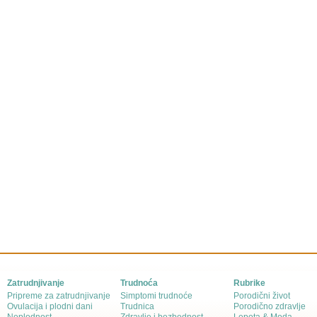
Zatrudnjivanje
Trudnoća
Rubrike
Pripreme za zatrudnjivanje
Simptomi trudnoće
Porodični život
Ovulacija i plodni dani
Trudnica
Porodično zdravlje