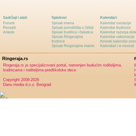
Sadržaji i alati
Spiskovi
Kalendari
Forumi
Spisak imena
Kalendar ovulacije
Recepti
Spisak porodilišta u Srbiji
Kalendar trudnoće
Ankete
Spisak trudilica i čekalica
Kalendar razvoja det
Spisak Ringerajine
Kalendar vakcinacije
trudnice
Kineski kalendar pol
Spisak Ringerajine mame
Kalendari i e-novosti
Ringeraja.rs
Ringeraja.rs je specijalizovani portal, namenjen budućim roditeljima,
B
trudnicama i roditeljima predškolske dece.
H
Copyright 2008-2026
S
Danu media d.o.o. Beograd
I