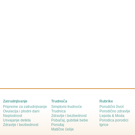
Zatrudnjivanje
Trudnoća
Rubrike
Pripreme za zatrudnjivanje
Simptomi trudnoće
Porodični život
Ovulacija i plodni dani
Trudnica
Porodično zdravlje
Neplodnost
Zdravlje i bezbednost
Lepota & Moda
Usvajanje deteta
Pobačaj, gubitak bebe
Porodica porodici
Zdravlje i bezbednost
Porođaj
Igrice
Matične ćelije