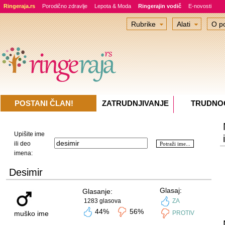
Ringeraja.rs
Porodično zdravlje
Lepota & Moda
Ringerajin vodič
E-novosti
Rubrike
Alati
O po
POSTANI ČLAN!
ZATRUDNJIVANJE
TRUDNO
Upišite ime
ili deo
imena:
Desimir
Glasaj:
Glasanje:
1283 glasova
ZA
44%
56%
muško ime
PROTIV