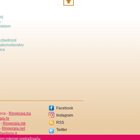
oj
a
etetom
bezbednost
zakonodavstvo
ice
Facebook
jeca -
Ringeraja.ba
Instagram
aja.hr
RSS
 -
Ringeraja.mk
 -
Ringeraja.net
Twitter
ambino.it
em internet pretraživaču.