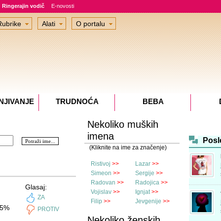
Ringerajin vodič
E-novosti
Rubrike
Alati
O portalu
NJIVANJE
TRUDNOĆA
BEBA
Nekoliko muških
imena
Posl
(Kliknite na ime za značenje)
Ristivoj
>>
Lazar
>>
Simeon
>>
Sergije
>>
Radovan
>>
Radojica
>>
Glasaj:
Vojislav
>>
Ignjat
>>
ZA
Filip
>>
Jevgenije
>>
5%
PROTIV
Nekoliko ženskih