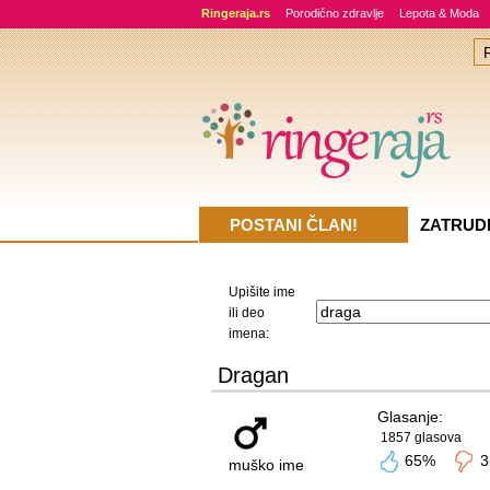
Ringeraja.rs
Porodično zdravlje
Lepota & Moda
POSTANI ČLAN!
ZATRUD
Upišite ime
ili deo
imena:
Dragan
Glasanje:
1857 glasova
65%
3
muško ime