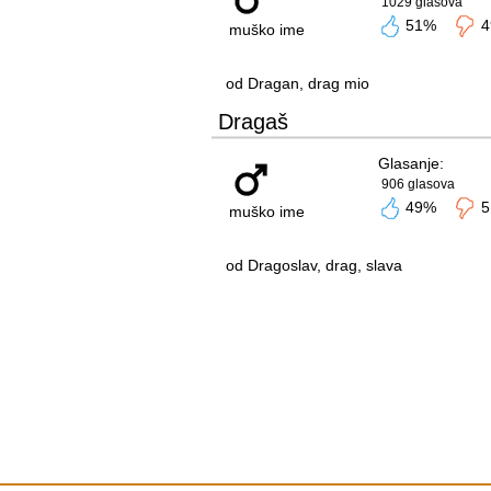
1029 glasova
51%
4
muško ime
od Dragan, drag mio
Dragaš
Glasanje:
906 glasova
49%
5
muško ime
od Dragoslav, drag, slava