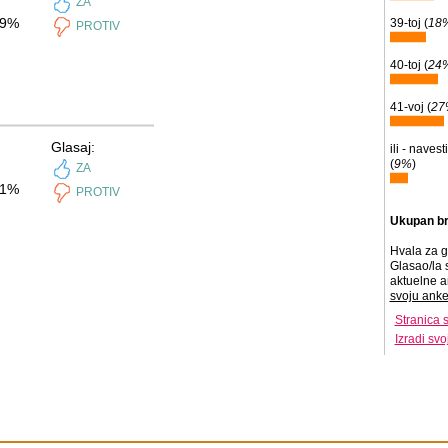
ZA
9%
39-toj (
18
PROTIV
40-toj (
24
41-voj (
27
Glasaj:
ili - naves
(
9%
)
ZA
1%
PROTIV
Ukupan br
Hvala za g
Glasao/la 
aktuelne a
svoju anke
Stranica 
Izradi sv