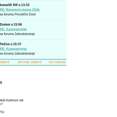
IvanaSK RR u 13:33
RE: Razgovori mama 2026.
sa foruma
Porodični život
Dzeket u 15:56
RE: Azoospermija
sa foruma
Zatrudnjivanje
Tinčee u 15:37
RE: Azoospermija
sa foruma
Zatrudnjivanje
DEBATE
AKTIVNE DEBATE
SVI FORUMI
a
elji trudnoce ste
e?
2%
)