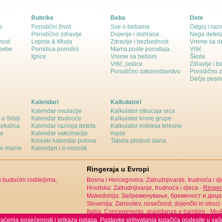
Rubrike
Beba
Dete
e
Porodični život
Sve o bebama
Odgoj i razv
Porodično zdravlje
Dojenje i dohrana
Nega detet
nost
Lepota & Moda
Zdravlje i bezbednost
Vreme sa d
 bebe
Porodica porodici
Mama posle porođaja
Vrtić
Igrice
Vreme sa bebom
Škola
Vrtić, jaslice
Zdravlje i 
Porodično zakonodavstvo
Porodično 
Dečje pesm
Kalendari
Kalkulatori
Kalendar ovulacije
Kalkulator otkucaja srca
 u Srbiji
Kalendar trudnoće
Kalkulator krvne grupe
čekalica
Kalendar razvoja deteta
Kalkulator indeksa telesne
ne
Kalendar vakcinacije
mase
Kineski kalendar polova
Tabela plodnih dana
ine mame
Kalendari i e-novosti
Ringeraja u Evropi
n budućim roditeljima,
Bosna i Hercegovina: Zatrudnjivanje, trudnoća i d
Hrvatska: Zatrudnjivanje, trudnoća i djeca -
Ringer
Makedonija: Забременување, бременост и деца
Slovenija: Zanositev, nosečnost, dojenčki in otroci
Italija: Concepimento, gravidanza e bambini -
MioB
 praćenja posećenosti i prikaza oglasa. Postavke prihvatanja kolačića podesite u vaš