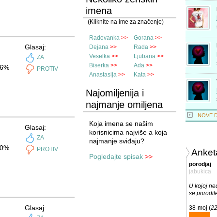
imena
(Kliknite na ime za značenje)
Radovanka
>>
Gorana
>>
Glasaj:
Dejana
>>
Rada
>>
Veselka
>>
Ljubana
>>
ZA
Biserka
>>
Ada
>>
6%
PROTIV
Anastasija
>>
Kata
>>
Najomiljenija i
najmanje omiljena
imena
NOVE 
Koja imena se našim
Glasaj:
korisnicima najviše a koja
ZA
najmanje sviđaju?
0%
PROTIV
Anket
Pogledajte spisak
>>
porodjaj
jabukica
U kojoj ned
se porodil
Glasaj:
38-moj (
2