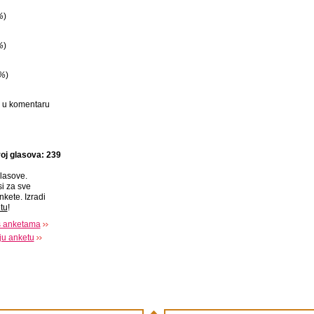
%
)
%
)
%
)
ti u komentaru
oj glasova: 239
lasove.
si za sve
nkete. Izradi
tu
!
s anketama
oju anketu