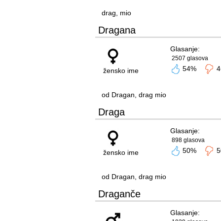
drag, mio
Dragana
Glasanje:
2507 glasova
54%
4
žensko ime
od Dragan, drag mio
Draga
Glasanje:
898 glasova
50%
5
žensko ime
od Dragan, drag mio
Draganče
Glasanje: