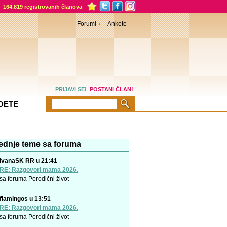
164.819 registrovanih članova
Forumi
Ankete
PRIJAVI SE!
POSTANI ČLAN!
DETE
ednje teme sa foruma
IvanaSK RR u 21:41
RE: Razgovori mama 2026.
sa foruma
Porodični život
flamingos u 13:51
RE: Razgovori mama 2026.
sa foruma
Porodični život