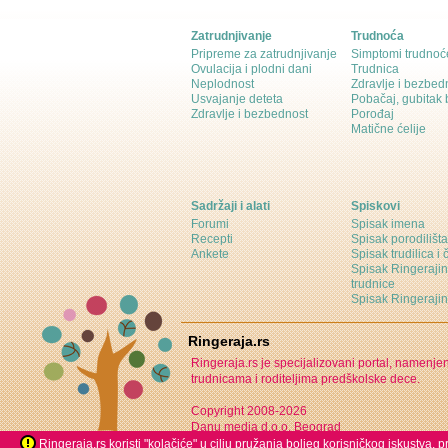
Zatrudnjivanje
Trudnoća
Pripreme za zatrudnjivanje
Simptomi trudnoć
Ovulacija i plodni dani
Trudnica
Neplodnost
Zdravlje i bezbed
Usvajanje deteta
Pobačaj, gubitak
Zdravlje i bezbednost
Porođaj
Matične ćelije
Sadržaji i alati
Spiskovi
Forumi
Spisak imena
Recepti
Spisak porodilišta
Ankete
Spisak trudilica i 
Spisak Ringeraji
trudnice
Spisak Ringeraj
Ringeraja.rs
Ringeraja.rs je specijalizovani portal, namenje
trudnicama i roditeljima predškolske dece.
Copyright 2008-2026
Danu media d.o.o. Beograd
Ringeraja.rs koristi "kolačiće" u cilju pružanja boljeg korisničkog iskustva,