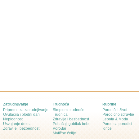
Zatrudnjivanje
Trudnoća
Rubrike
Pripreme za zatrudnjivanje
Simptomi trudnoće
Porodični život
Ovulacija i plodni dani
Trudnica
Porodično zdravlje
Neplodnost
Zdravlje i bezbednost
Lepota & Moda
Usvajanje deteta
Pobačaj, gubitak bebe
Porodica porodici
Zdravlje i bezbednost
Porođaj
Igrice
Matične ćelije