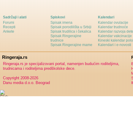
Sadržaji i alati
Spiskovi
Kalendari
Forumi
Spisak imena
Kalendar ovulacije
Recepti
Spisak porodilišta u Srbiji
Kalendar trudnoće
Ankete
Spisak trudilica i čekalica
Kalendar razvoja det
Spisak Ringerajine
Kalendar vakcinacije
trudnice
Kineski kalendar pol
Spisak Ringerajine mame
Kalendari i e-novosti
Ringeraja.rs
Ringeraja.rs je specijalizovani portal, namenjen budućim roditeljima,
B
trudnicama i roditeljima predškolske dece.
H
Copyright 2008-2026
S
Danu media d.o.o. Beograd
I