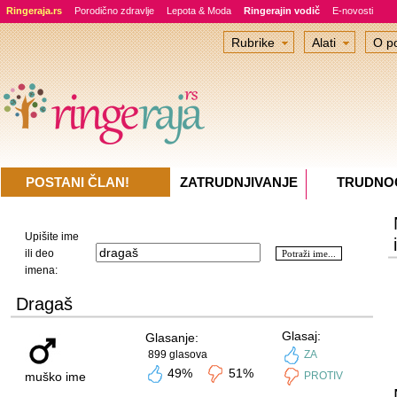
Ringeraja.rs
Porodično zdravlje
Lepota & Moda
Ringerajin vodič
E-novosti
Rubrike
Alati
O po
POSTANI ČLAN!
ZATRUDNJIVANJE
TRUDNO
Upišite ime
ili deo
imena:
Dragaš
Glasaj:
Glasanje:
899 glasova
ZA
49%
51%
muško ime
PROTIV