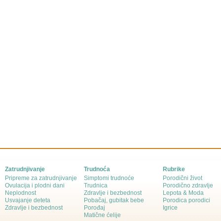
Zatrudnjivanje
Trudnoća
Rubrike
Pripreme za zatrudnjivanje
Simptomi trudnoće
Porodični život
Ovulacija i plodni dani
Trudnica
Porodično zdravlje
Neplodnost
Zdravlje i bezbednost
Lepota & Moda
Usvajanje deteta
Pobačaj, gubitak bebe
Porodica porodici
Zdravlje i bezbednost
Porođaj
Igrice
Matične ćelije