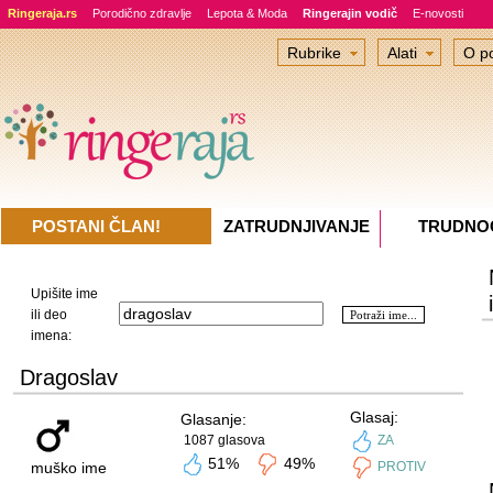
Ringeraja.rs
Porodično zdravlje
Lepota & Moda
Ringerajin vodič
E-novosti
Rubrike
Alati
O po
POSTANI ČLAN!
ZATRUDNJIVANJE
TRUDNO
Upišite ime
ili deo
imena:
Dragoslav
Glasaj:
Glasanje:
1087 glasova
ZA
51%
49%
muško ime
PROTIV