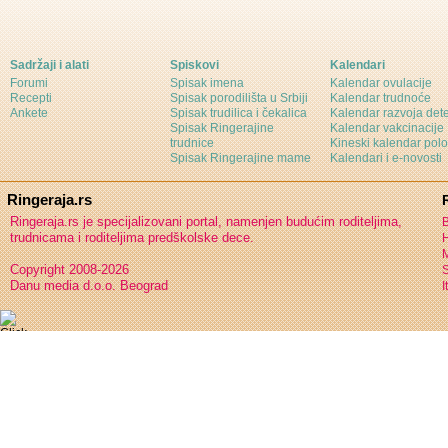
Sadržaji i alati
Spiskovi
Kalendari
Forumi
Spisak imena
Kalendar ovulacije
Recepti
Spisak porodilišta u Srbiji
Kalendar trudnoće
Ankete
Spisak trudilica i čekalica
Kalendar razvoja det
Spisak Ringerajine
Kalendar vakcinacije
trudnice
Kineski kalendar pol
Spisak Ringerajine mame
Kalendari i e-novosti
Ringeraja.rs
Ringeraja.rs je specijalizovani portal, namenjen budućim roditeljima,
B
trudnicama i roditeljima predškolske dece.
H
Copyright 2008-2026
S
Danu media d.o.o. Beograd
I