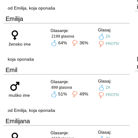
od Emilija, koja oponaša
Emilija
Glasaj:
Glasanje:
2199 glasova
ZA
64%
36%
žensko ime
PROTIV
koja oponaša
Emil
Glasaj:
Glasanje:
899 glasova
ZA
51%
49%
muško ime
PROTIV
od Emilija, koja oponaša
Emilijana
Glasaj:
Glasanje: