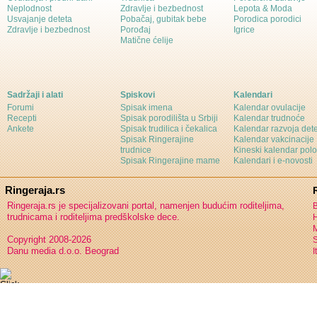
Neplodnost
Zdravlje i bezbednost
Lepota & Moda
Usvajanje deteta
Pobačaj, gubitak bebe
Porodica porodici
Zdravlje i bezbednost
Porođaj
Igrice
Matične ćelije
Sadržaji i alati
Spiskovi
Kalendari
Forumi
Spisak imena
Kalendar ovulacije
Recepti
Spisak porodilišta u Srbiji
Kalendar trudnoće
Ankete
Spisak trudilica i čekalica
Kalendar razvoja det
Spisak Ringerajine
Kalendar vakcinacije
trudnice
Kineski kalendar pol
Spisak Ringerajine mame
Kalendari i e-novosti
Ringeraja.rs
Ringeraja.rs je specijalizovani portal, namenjen budućim roditeljima,
B
trudnicama i roditeljima predškolske dece.
H
Copyright 2008-2026
S
Danu media d.o.o. Beograd
I