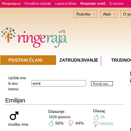
Ringeraja.rs
Porodično zdravlje
Lepota & Moda
Ringerajin vodič
E-novosti
Rubrike
Alati
O po
POSTANI ČLAN!
ZATRUDNJIVANJE
TRUDNO
Upišite ime
ili deo
imena:
Emilijan
Glasaj:
Glasanje:
1626 glasova
ZA
56%
44%
muško ime
PROTIV