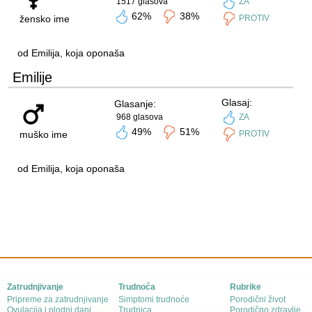
1517 glasova
ZA
62%
38%
žensko ime
PROTIV
od Emilija, koja oponaša
Emilije
Glasaj:
Glasanje:
968 glasova
ZA
49%
51%
muško ime
PROTIV
od Emilija, koja oponaša
Zatrudnjivanje
Trudnoća
Rubrike
Pripreme za zatrudnjivanje
Simptomi trudnoće
Porodični život
Ovulacija i plodni dani
Trudnica
Porodično zdravlje