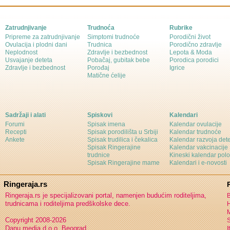
Zatrudnjivanje
Trudnoća
Rubrike
Pripreme za zatrudnjivanje
Simptomi trudnoće
Porodični život
Ovulacija i plodni dani
Trudnica
Porodično zdravlje
Neplodnost
Zdravlje i bezbednost
Lepota & Moda
Usvajanje deteta
Pobačaj, gubitak bebe
Porodica porodici
Zdravlje i bezbednost
Porođaj
Igrice
Matične ćelije
Sadržaji i alati
Spiskovi
Kalendari
Forumi
Spisak imena
Kalendar ovulacije
Recepti
Spisak porodilišta u Srbiji
Kalendar trudnoće
Ankete
Spisak trudilica i čekalica
Kalendar razvoja det
Spisak Ringerajine
Kalendar vakcinacije
trudnice
Kineski kalendar pol
Spisak Ringerajine mame
Kalendari i e-novosti
Ringeraja.rs
Ringeraja.rs je specijalizovani portal, namenjen budućim roditeljima,
B
trudnicama i roditeljima predškolske dece.
H
Copyright 2008-2026
S
Danu media d.o.o. Beograd
I