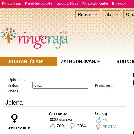
Ringeraja.rs
Porodično zdravlje
Lepota & Moda
Ringerajin vodič
E-novosti
Rubrike
Alati
O po
POSTANI ČLAN!
ZATRUDNJIVANJE
TRUDNO
Upišite ime
ili deo
imena:
Jelena
Glasaj:
Glasanje:
8033 glasova
ZA
70%
30%
žensko ime
PROTIV