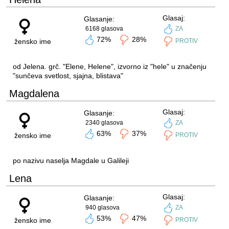
Glasaj:
Glasanje:
6168 glasova
ZA
72%
28%
žensko ime
PROTIV
od Jelena. grč. "Elene, Helene", izvorno iz "hele" u značenju
"sunčeva svetlost, sjajna, blistava"
Magdalena
Glasaj:
Glasanje:
2340 glasova
ZA
63%
37%
žensko ime
PROTIV
po nazivu naselja Magdale u Galileji
Lena
Glasaj:
Glasanje:
940 glasova
ZA
53%
47%
žensko ime
PROTIV