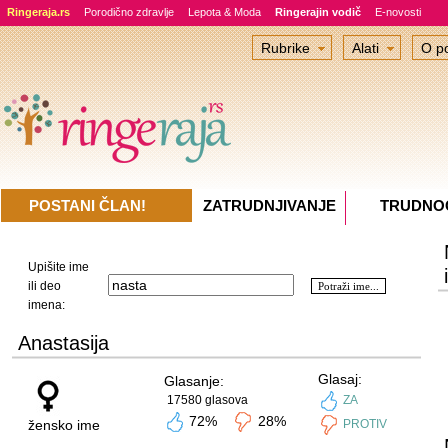
Ringeraja.rs
Porodično zdravlje
Lepota & Moda
Ringerajin vodič
E-novosti
Rubrike
Alati
O po
POSTANI ČLAN!
ZATRUDNJIVANJE
TRUDNO
Upišite ime
ili deo
imena:
Anastasija
Glasaj:
Glasanje:
17580 glasova
ZA
72%
28%
žensko ime
PROTIV