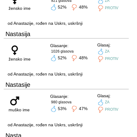
921 glasova
ZA
52%
48%
žensko ime
PROTIV
od Anastazije, rođen na Uskrs, uskršnji
Nastasija
Glasaj:
Glasanje:
1026 glasova
ZA
52%
48%
žensko ime
PROTIV
od Anastazije, rođen na Uskrs, uskršnji
Nastasije
Glasaj:
Glasanje:
980 glasova
ZA
53%
47%
muško ime
PROTIV
od Anastazije, rođen na Uskrs, uskršnji
Nasta