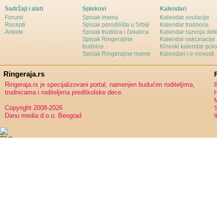
Sadržaji i alati
Spiskovi
Kalendari
Forumi
Spisak imena
Kalendar ovulacije
Recepti
Spisak porodilišta u Srbiji
Kalendar trudnoće
Ankete
Spisak trudilica i čekalica
Kalendar razvoja det
Spisak Ringerajine
Kalendar vakcinacije
trudnice
Kineski kalendar pol
Spisak Ringerajine mame
Kalendari i e-novosti
Ringeraja.rs
Ringeraja.rs je specijalizovani portal, namenjen budućim roditeljima,
B
trudnicama i roditeljima predškolske dece.
H
Copyright 2008-2026
S
Danu media d.o.o. Beograd
I