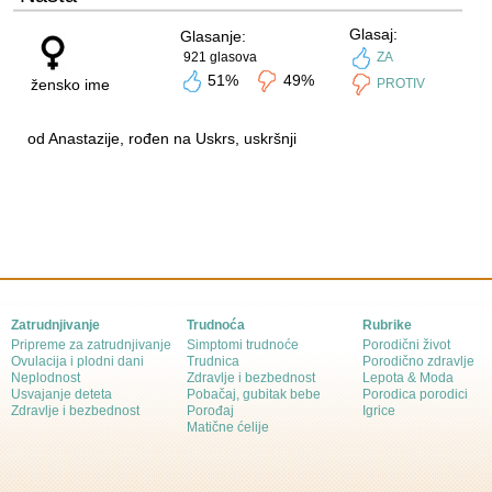
Glasaj:
Glasanje:
921 glasova
ZA
51%
49%
žensko ime
PROTIV
od Anastazije, rođen na Uskrs, uskršnji
Zatrudnjivanje
Trudnoća
Rubrike
Pripreme za zatrudnjivanje
Simptomi trudnoće
Porodični život
Ovulacija i plodni dani
Trudnica
Porodično zdravlje
Neplodnost
Zdravlje i bezbednost
Lepota & Moda
Usvajanje deteta
Pobačaj, gubitak bebe
Porodica porodici
Zdravlje i bezbednost
Porođaj
Igrice
Matične ćelije