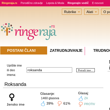
Ringeraja.rs
Porodično zdravlje
Lepota & Moda
Ringerajin vodič
E-novosti
Rubrike
Alati
O po
POSTANI ČLAN!
ZATRUDNJIVANJE
TRUDNO
Upišite ime
ili deo
imena:
Roksanda
Glasaj:
Glasanje:
1460 glasova
ZA
39%
61%
žensko ime
PROTIV