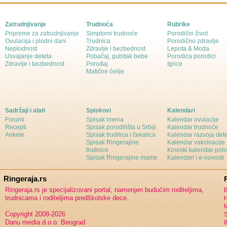
Zatrudnjivanje
Trudnoća
Rubrike
Pripreme za zatrudnjivanje
Simptomi trudnoće
Porodični život
Ovulacija i plodni dani
Trudnica
Porodično zdravlje
Neplodnost
Zdravlje i bezbednost
Lepota & Moda
Usvajanje deteta
Pobačaj, gubitak bebe
Porodica porodici
Zdravlje i bezbednost
Porođaj
Igrice
Matične ćelije
Sadržaji i alati
Spiskovi
Kalendari
Forumi
Spisak imena
Kalendar ovulacije
Recepti
Spisak porodilišta u Srbiji
Kalendar trudnoće
Ankete
Spisak trudilica i čekalica
Kalendar razvoja det
Spisak Ringerajine
Kalendar vakcinacije
trudnice
Kineski kalendar pol
Spisak Ringerajine mame
Kalendari i e-novosti
Ringeraja.rs
Ringeraja.rs je specijalizovani portal, namenjen budućim roditeljima,
B
trudnicama i roditeljima predškolske dece.
H
Copyright 2008-2026
S
Danu media d.o.o. Beograd
I