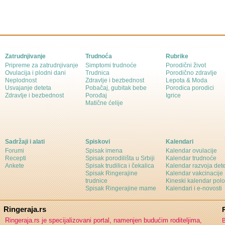
Zatrudnjivanje
Trudnoća
Rubrike
Pripreme za zatrudnjivanje
Simptomi trudnoće
Porodični život
Ovulacija i plodni dani
Trudnica
Porodično zdravlje
Neplodnost
Zdravlje i bezbednost
Lepota & Moda
Usvajanje deteta
Pobačaj, gubitak bebe
Porodica porodici
Zdravlje i bezbednost
Porođaj
Igrice
Matične ćelije
Sadržaji i alati
Spiskovi
Kalendari
Forumi
Spisak imena
Kalendar ovulacije
Recepti
Spisak porodilišta u Srbiji
Kalendar trudnoće
Ankete
Spisak trudilica i čekalica
Kalendar razvoja det
Spisak Ringerajine
Kalendar vakcinacije
trudnice
Kineski kalendar pol
Spisak Ringerajine mame
Kalendari i e-novosti
Ringeraja.rs
Ringeraja.rs je specijalizovani portal, namenjen budućim roditeljima,
B