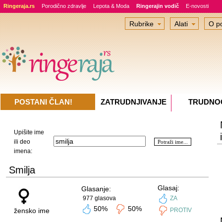
Ringeraja.rs
Porodično zdravlje
Lepota & Moda
Ringerajin vodič
E-novosti
Rubrike
Alati
O po
POSTANI ČLAN!
ZATRUDNJIVANJE
TRUDNO
Upišite ime
ili deo
imena:
Smilja
Glasaj:
Glasanje:
977 glasova
ZA
50%
50%
žensko ime
PROTIV