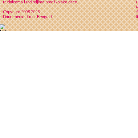
trudnicama i roditeljima predškolske dece.
H
Copyright 2008-2026
S
Danu media d.o.o. Beograd
I