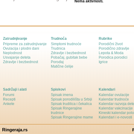
Nema aktivnosti.
Zatrudnjivanje
Trudnoća
Rubrike
Pripreme za zatrudnjivanje
Simptomi trudnoće
Porodični život
Ovulacija i plodni dani
Trudnica
Porodično zdravlje
Neplodnost
Zdravlje i bezbednost
Lepota & Moda
Usvajanje deteta
Pobačaj, gubitak bebe
Porodica porodici
Zdravlje i bezbednost
Porođaj
Igrice
Matične ćelije
Sadržaji i alati
Spiskovi
Kalendari
Forumi
Spisak imena
Kalendar ovulacije
Recepti
Spisak porodilišta u Srbiji
Kalendar trudnoće
Ankete
Spisak trudilica i čekalica
Kalendar razvoja det
Spisak Ringerajine
Kalendar vakcinacije
trudnice
Kineski kalendar pol
Spisak Ringerajine mame
Kalendari i e-novosti
Ringeraja.rs