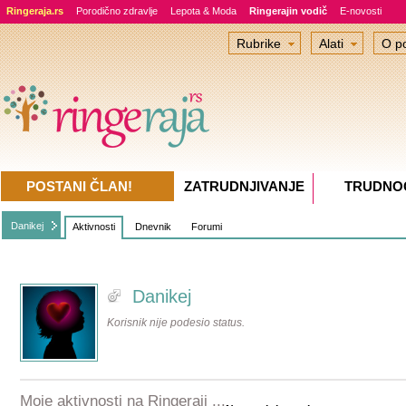
Ringeraja.rs
Porodično zdravlje
Lepota & Moda
Ringerajin vodič
E-novosti
Rubrike
Alati
O po
POSTANI ČLAN!
ZATRUDNJIVANJE
TRUDNO
Danikej
Aktivnosti
Dnevnik
Forumi
Danikej
Korisnik nije podesio status.
Moje aktivnosti na Ringeraji ...