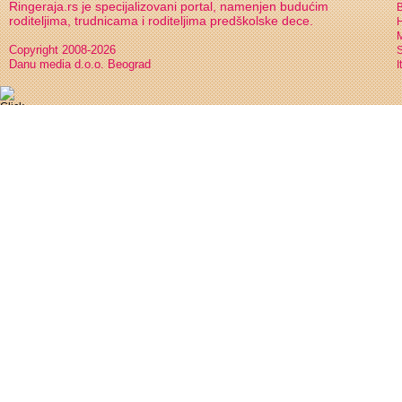
Ringeraja.rs je specijalizovani portal, namenjen budućim
B
roditeljima, trudnicama i roditeljima predškolske dece.
H
Copyright 2008-2026
S
Danu media d.o.o. Beograd
I