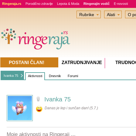
Ringeraja.rs
Porodično zdravlje
Lepota & Moda
Ringerajin vodič
E-novosti
Rubrike
Alati
O po
POSTANI ČLAN!
ZATRUDNJIVANJE
TRUDNO
Ivanka 75
Aktivnosti
Dnevnik
Forumi
Ivanka 75
Danas je lep i sunčan dan! (5.7.)
Moje aktivnosti na Ringeraji ...