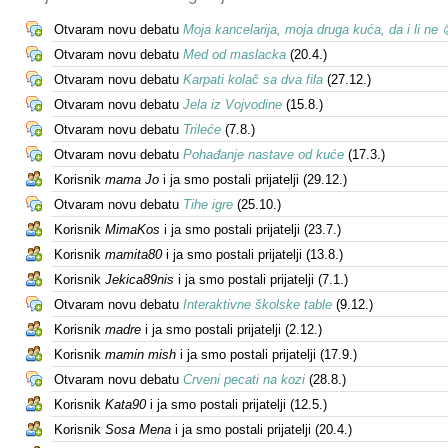
Otvaram novu debatu
Moja kancelarija, moja druga kuća, da i li ne 
Otvaram novu debatu
Med od maslacka
(20.4.)
Otvaram novu debatu
Karpati kolač sa dva fila
(27.12.)
Otvaram novu debatu
Jela iz Vojvodine
(15.8.)
Otvaram novu debatu
Trileće
(7.8.)
Otvaram novu debatu
Pohađanje nastave od kuće
(17.3.)
Korisnik
mama Jo
i ja smo postali prijatelji (29.12.)
Otvaram novu debatu
Tihe igre
(25.10.)
Korisnik
MimaKos
i ja smo postali prijatelji (23.7.)
Korisnik
mamita80
i ja smo postali prijatelji (13.8.)
Korisnik
Jekica89nis
i ja smo postali prijatelji (7.1.)
Otvaram novu debatu
Interaktivne školske table
(9.12.)
Korisnik
madre
i ja smo postali prijatelji (2.12.)
Korisnik
mamin mish
i ja smo postali prijatelji (17.9.)
Otvaram novu debatu
Crveni pecati na kozi
(28.8.)
Korisnik
Kata90
i ja smo postali prijatelji (12.5.)
Korisnik
Sosa Mena
i ja smo postali prijatelji (20.4.)