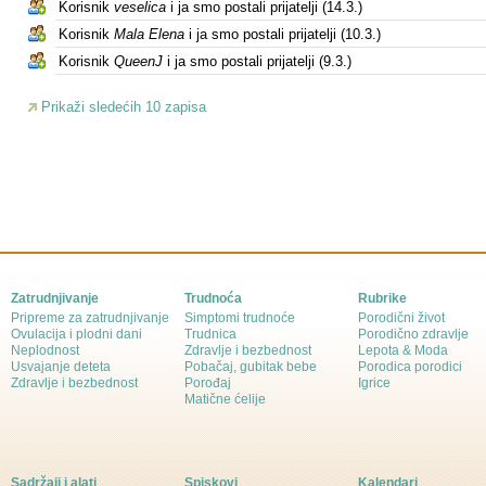
Korisnik
veselica
i ja smo postali prijatelji (14.3.)
Korisnik
Mala Elena
i ja smo postali prijatelji (10.3.)
Korisnik
QueenJ
i ja smo postali prijatelji (9.3.)
Prikaži sledećih 10 zapisa
Zatrudnjivanje
Trudnoća
Rubrike
Pripreme za zatrudnjivanje
Simptomi trudnoće
Porodični život
Ovulacija i plodni dani
Trudnica
Porodično zdravlje
Neplodnost
Zdravlje i bezbednost
Lepota & Moda
Usvajanje deteta
Pobačaj, gubitak bebe
Porodica porodici
Zdravlje i bezbednost
Porođaj
Igrice
Matične ćelije
Sadržaji i alati
Spiskovi
Kalendari