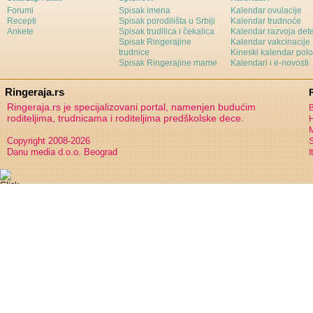
Forumi
Spisak imena
Kalendar ovulacije
Recepti
Spisak porodilišta u Srbiji
Kalendar trudnoće
Ankete
Spisak trudilica i čekalica
Kalendar razvoja det
Spisak Ringerajine
Kalendar vakcinacije
trudnice
Kineski kalendar pol
Spisak Ringerajine mame
Kalendari i e-novosti
Ringeraja.rs
Ringeraja.rs je specijalizovani portal, namenjen budućim
B
roditeljima, trudnicama i roditeljima predškolske dece.
H
Copyright 2008-2026
S
Danu media d.o.o. Beograd
I