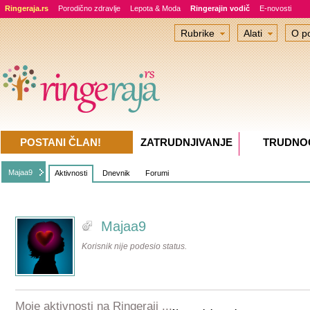
Ringeraja.rs
Porodično zdravlje
Lepota & Moda
Ringerajin vodič
E-novosti
Rubrike
Alati
O po
POSTANI ČLAN!
ZATRUDNJIVANJE
TRUDNO
Majaa9
Aktivnosti
Dnevnik
Forumi
Majaa9
Korisnik nije podesio status.
Moje aktivnosti na Ringeraji ...