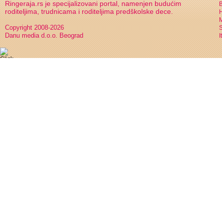
Ringeraja.rs je specijalizovani portal, namenjen budućim
B
roditeljima, trudnicama i roditeljima predškolske dece.
H
Copyright 2008-2026
S
Danu media d.o.o. Beograd
I