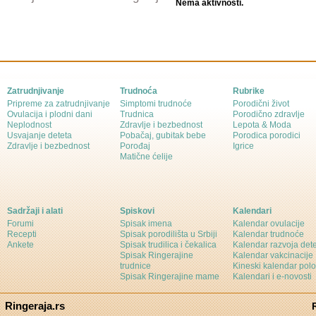
Nema aktivnosti.
Zatrudnjivanje
Trudnoća
Rubrike
Pripreme za zatrudnjivanje
Simptomi trudnoće
Porodični život
Ovulacija i plodni dani
Trudnica
Porodično zdravlje
Neplodnost
Zdravlje i bezbednost
Lepota & Moda
Usvajanje deteta
Pobačaj, gubitak bebe
Porodica porodici
Zdravlje i bezbednost
Porođaj
Igrice
Matične ćelije
Sadržaji i alati
Spiskovi
Kalendari
Forumi
Spisak imena
Kalendar ovulacije
Recepti
Spisak porodilišta u Srbiji
Kalendar trudnoće
Ankete
Spisak trudilica i čekalica
Kalendar razvoja det
Spisak Ringerajine
Kalendar vakcinacije
trudnice
Kineski kalendar pol
Spisak Ringerajine mame
Kalendari i e-novosti
Ringeraja.rs