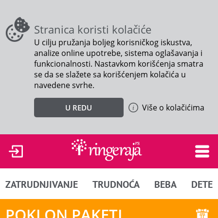
Stranica koristi kolačiće
U cilju pružanja boljeg korisničkog iskustva,
analize online upotrebe, sistema oglašavanja i
funkcionalnosti. Nastavkom korišćenja smatra
se da se slažete sa korišćenjem kolačića u
navedene svrhe.
Više o kolačićima
U REDU
ZATRUDNJIVANJE
TRUDNOĆA
BEBA
DETE
POKLON PAKETI