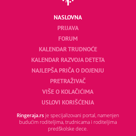
NASLOVNA
PRIJAVA
FORUM
KALENDAR TRUDNOĆE
KALENDAR RAZVOJA DETETA
NAJLEPŠA PRIČA O DOJENJU
PRETRAŽIVAČ
VIŠE O KOLAČIĆIMA
USLOVI KORIŠĆENJA
Ringeraja.rs
je specijalizovani portal, namenjen
budućim roditeljima, trudnicama i roditeljima
predškolske dece.