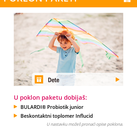
U poklon paketu dobijaš:
BULARDI® Probiotik junior
Beskontaktni toplomer Influcid
U nastavku možeš pronaći opise poklona.