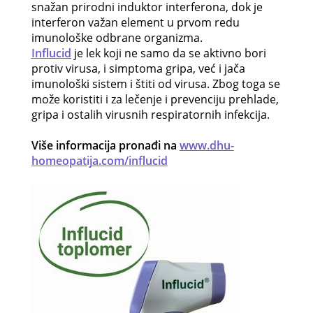
snažan prirodni induktor interferona, dok je
interferon važan element u prvom redu
imunološke odbrane organizma.
Influcid
je lek koji ne samo da se aktivno bori
protiv virusa, i simptoma gripa, već i jača
imunološki sistem i štiti od virusa. Zbog toga se
može koristiti i za lečenje i prevenciju prehlade,
gripa i ostalih virusnih respiratornih infekcija.
Više informacija pronađi na
www.dhu-
homeopatija.com/influcid