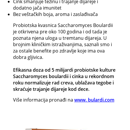
Cink smanjuje težinu i trajanje dijareje i
dodatno jača imunitet
Bez veštačkih boja, aroma i zaslađivača
Probiotska kvasnica Saccharomyces Boulardii
je otkrivena pre oko 100 godina i od tada je
poznata njena uloga u tremtanu dijareja. U
brojnim kliničkim istraživanjima, saznali smo i
za ostale benefite po zdravlje koje ima ova
dobra gljivica.
Efikasna doza od 5 milijardi probiotske kulture
Saccharomyces boulardii i cinka u rekordnom
roku normalizuje rad creva, ublažava tegobe i
skraćuje trajanje dijareje kod dece.
Više informacija pronađi na
www. bulardi.com