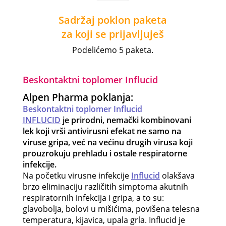
Sadržaj poklon paketa
za koji se prijavljuješ
Podelićemo 5 paketa.
Beskontaktni toplomer Influcid
Alpen Pharma poklanja:
Beskontaktni toplomer Influcid
INFLUCID
je prirodni, nemački kombinovani
lek koji vrši antivirusni efekat ne samo na
viruse gripa, već na većinu drugih virusa koji
prouzrokuju prehladu i ostale respiratorne
infekcije.
Na početku virusne infekcije
Influcid
olakšava
brzo eliminaciju različitih simptoma akutnih
respiratornih infekcija i gripa, a to su:
glavobolja, bolovi u mišićima, povišena telesna
temperatura, kijavica, upala grla. Influcid je