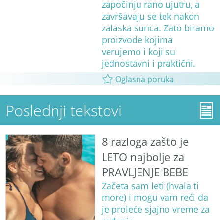
započinju rano ujutru, a
završavaju se tek nakon
zalaska sunca. Zato biramo
proizvode kojima
verujemo i koji su
jednostavni i praktični.
Oglasna poruka
Poslednji tekstovi
8 razloga zašto je
LETO najbolje za
PRAVLJENJE BEBE
Začeta sam leti (hvala ti
more) i mogu vam reći da
je proleće sjajno vreme za