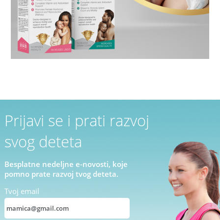
Prijavi se i prati razvoj
svog deteta
Besplatne nedeljne e-novosti, koje
pomno prate razvoj tvog deteta.
Tvoj email