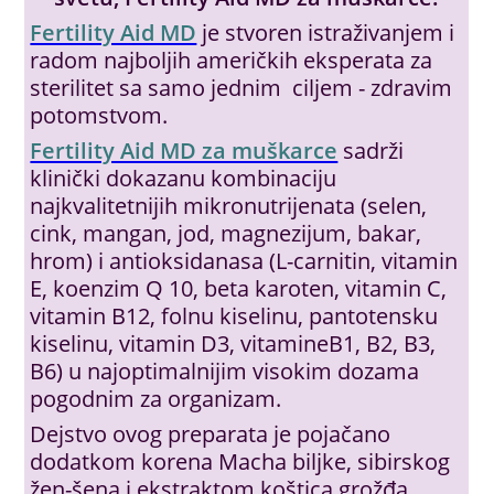
Fertility Aid MD
je stvoren istraživanjem i
radom najboljih američkih eksperata za
sterilitet sa samo jednim ciljem - zdravim
potomstvom.
Fertility Aid MD za muškarce
sadrži
klinički dokazanu kombinaciju
najkvalitetnijih mikronutrijenata (selen,
cink, mangan, jod, magnezijum, bakar,
hrom) i antioksidanasa (L-carnitin, vitamin
E, koenzim Q 10, beta karoten, vitamin C,
vitamin B12, folnu kiselinu, pantotensku
kiselinu, vitamin D3, vitamineB1, B2, B3,
B6) u najoptimalnijim visokim dozama
pogodnim za organizam.
Dejstvo ovog preparata je pojačano
dodatkom korena Macha biljke, sibirskog
žen-šena i ekstraktom koštica grožđa.