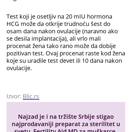
Test koji je osetljiv na 20 mIU hormona
HCG može da otkrije trudnoću šest do
osam dana nakon ovulacije (naravno ako
se desila implantacija), ali vrlo mali
procenat žena tako rano može da dobije
pozitivan test. Ovaj procenat raste kod žena
koje su uradile test devet ili 10 dana nakon
ovulacije.
Izvor:
Blic.rs
Najzad je i na tržište Srbije stigao
najprodavaniji preparat za sterilitet u
svetu,
Fertility Aid MD za muškarce
.