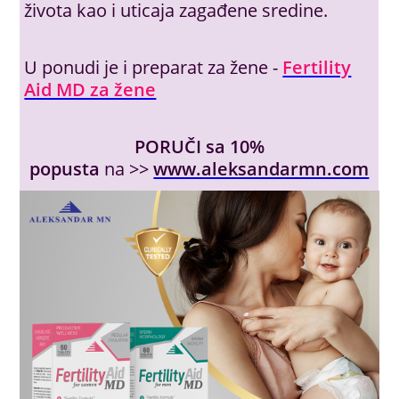
života kao i uticaja zagađene sredine.
U ponudi je i preparat za žene -
Fertility
Aid MD za žene
PORUČI sa 10%
popusta
na >>
www.aleksandarmn.com