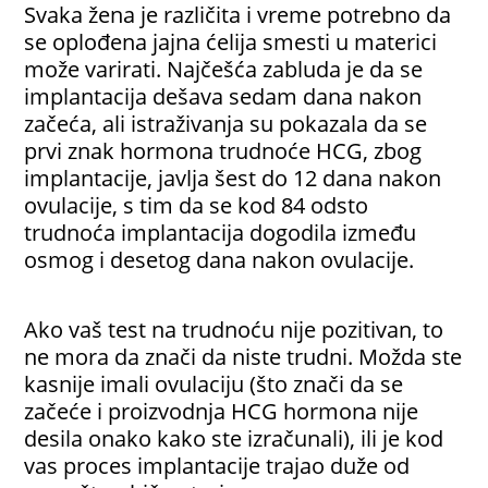
Svaka žena je različita i vreme potrebno da
se oplođena jajna ćelija smesti u materici
može varirati. Najčešća zabluda je da se
implantacija dešava sedam dana nakon
začeća, ali istraživanja su pokazala da se
prvi znak hormona trudnoće HCG, zbog
implantacije, javlja šest do 12 dana nakon
ovulacije, s tim da se kod 84 odsto
trudnoća implantacija dogodila između
osmog i desetog dana nakon ovulacije.
Ako vaš test na trudnoću nije pozitivan, to
ne mora da znači da niste trudni. Možda ste
kasnije imali ovulaciju (što znači da se
začeće i proizvodnja HCG hormona nije
desila onako kako ste izračunali), ili je kod
vas proces implantacije trajao duže od