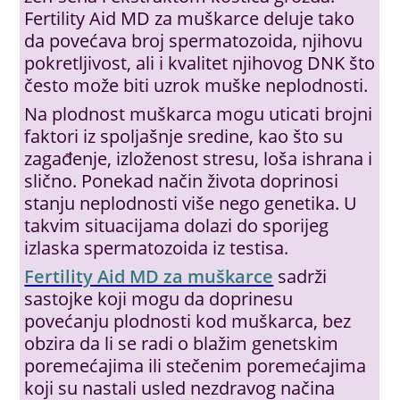
Fertility Aid MD za muškarce deluje tako
da povećava broj spermatozoida, njihovu
pokretljivost, ali i kvalitet njihovog DNK što
često može biti uzrok muške neplodnosti.
Na plodnost muškarca mogu uticati brojni
faktori iz spoljašnje sredine, kao što su
zagađenje, izloženost stresu, loša ishrana i
slično. Ponekad način života doprinosi
stanju neplodnosti više nego genetika. U
takvim situacijama dolazi do sporijeg
izlaska spermatozoida iz testisa.
Fertility Aid MD za muškarce
sadrži
sastojke koji mogu da doprinesu
povećanju plodnosti kod muškarca, bez
obzira da li se radi o blažim genetskim
poremećajima ili stečenim poremećajima
koji su nastali usled nezdravog načina