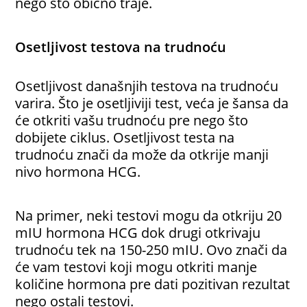
nego što obično traje.
Osetljivost testova na trudnoću
Osetljivost današnjih testova na trudnoću
varira. Što je osetljiviji test, veća je šansa da
će otkriti vašu trudnoću pre nego što
dobijete ciklus. Osetljivost testa na
trudnoću znači da može da otkrije manji
nivo hormona HCG.
Na primer, neki testovi mogu da otkriju 20
mIU hormona HCG dok drugi otkrivaju
trudnoću tek na 150-250 mIU. Ovo znači da
će vam testovi koji mogu otkriti manje
količine hormona pre dati pozitivan rezultat
nego ostali testovi.