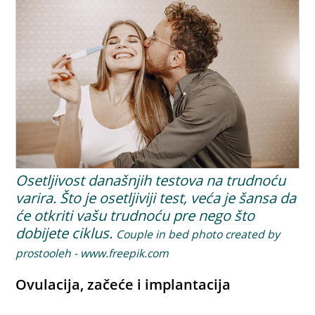
Osetljivost današnjih testova na trudnoću
varira. Što je osetljiviji test, veća je šansa da
će otkriti vašu trudnoću pre nego što
dobijete ciklus.
Couple in bed photo created by
prostooleh - www.freepik.com
Ovulacija, začeće i implantacija