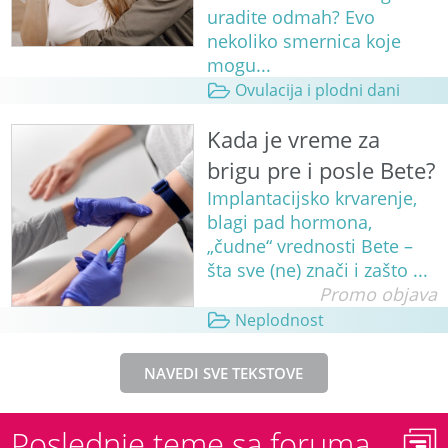
uradite odmah? Evo
nekoliko smernica koje
mogu...
Ovulacija i plodni dani
Kada je vreme za
brigu pre i posle Bete?
Implantacijsko krvarenje,
blagi pad hormona,
„čudne“ vrednosti Bete –
šta sve (ne) znači i zašto ...
Promo objava
Neplodnost
NAVEDI SVE TEKSTOVE
Poslednje teme sa foruma