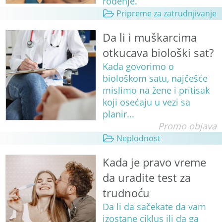
rođenje.
Pripreme za zatrudnjivanje
Da li i muškarcima
otkucava biološki sat?
Kada govorimo o
biološkom satu, najčešće
mislimo na žene i pritisak
koji osećaju u vezi sa
planir...
Promo objava
Neplodnost
Kada je pravo vreme
da uradite test za
trudnoću
Da li da sačekate da vam
izostane ciklus ili da ga