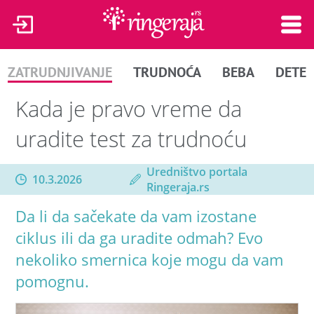
ZATRUDNJIVANJE
TRUDNOĆA
BEBA
DETE
Kada je pravo vreme da
uradite test za trudnoću
Uredništvo portala
10.3.2026
Ringeraja.rs
Da li da sačekate da vam izostane
ciklus ili da ga uradite odmah? Evo
nekoliko smernica koje mogu da vam
pomognu.