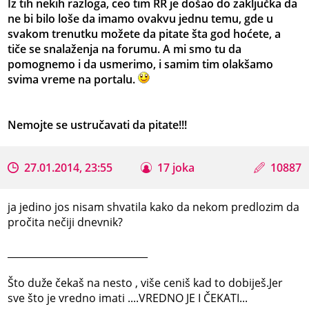
Iz tih nekih razloga, ceo tim RR je došao do zaključka da
ne bi bilo loše da imamo ovakvu jednu temu, gde u
svakom trenutku možete da pitate šta god hoćete, a
tiče se snalaženja na forumu. A mi smo tu da
pomognemo i da usmerimo, i samim tim olakšamo
svima vreme na portalu.
Nemojte se ustručavati da pitate!!!
27.01.2014, 23:55
17 joka
10887
ja jedino jos nisam shvatila kako da nekom predlozim da
pročita nečiji dnevnik?
_____________________________
Što duže čekaš na nesto , više ceniš kad to dobiješ.Jer
sve što je vredno imati ....VREDNO JE I ČEKATI...