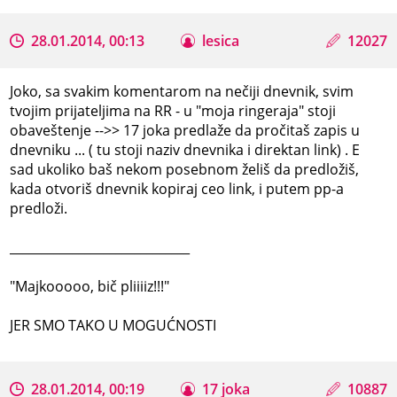
28.01.2014, 00:13
lesica
12027
Joko, sa svakim komentarom na nečiji dnevnik, svim
tvojim prijateljima na RR - u "moja ringeraja" stoji
obaveštenje -->> 17 joka predlaže da pročitaš zapis u
dnevniku ... ( tu stoji naziv dnevnika i direktan link) . E
sad ukoliko baš nekom posebnom želiš da predložiš,
kada otvoriš dnevnik kopiraj ceo link, i putem pp-a
predloži.
_____________________________
"Majkooooo, bič pliiiiz!!!"
JER SMO TAKO U MOGUĆNOSTI
28.01.2014, 00:19
17 joka
10887