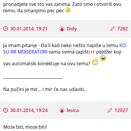
pronadjete sve sto vas zanima. Zato smo i otvorili ovu
temu, da smanjimo pec pec
30.01.2014, 19:21
Didy
7282
Ja imam pitanje - Da li kad neko nešto napiše u temu
KO
SU RR MODERATORI
vama svima zapišti rr pejdžer koji
vas automatski konektuje na ovu temu?
_____________________________
Na pučini je mir... I mir će nas udaviti...
30.01.2014, 19:24
lesica
12027
Moze biti, moze biti!