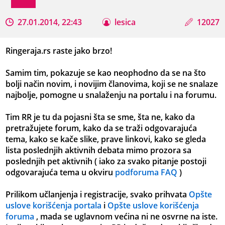
27.01.2014, 22:43
lesica
12027
Ringeraja.rs raste jako brzo!
Samim tim, pokazuje se kao neophodno da se na što
bolji način novim, i novijim članovima, koji se ne snalaze
najbolje, pomogne u snalaženju na portalu i na forumu.
Tim RR je tu da pojasni šta se sme, šta ne, kako da
pretražujete forum, kako da se traži odgovarajuća
tema, kako se kače slike, prave linkovi, kako se gleda
lista poslednjih aktivnih debata mimo prozora sa
poslednjih pet aktivnih ( iako za svako pitanje postoji
odgovarajuća tema u okviru
podforuma FAQ
)
Prilikom učlanjenja i registracije, svako prihvata
Opšte
uslove korišćenja portala
i
Opšte uslove korišćenja
foruma
, mada se uglavnom većina ni ne osvrne na iste.