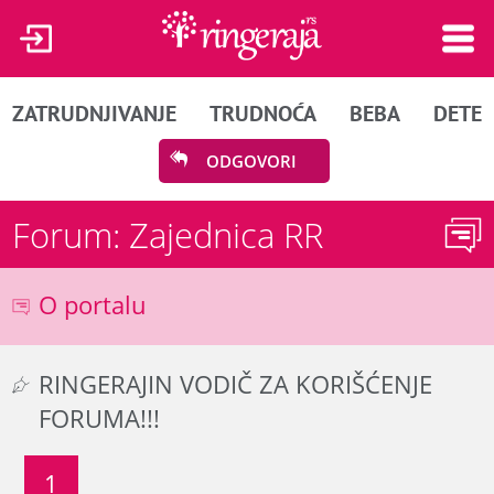
ZATRUDNJIVANJE
TRUDNOĆA
BEBA
DETE
ODGOVORI
Forum: Zajednica RR
O portalu
RINGERAJIN VODIČ ZA KORIŠĆENJE
FORUMA!!!
1