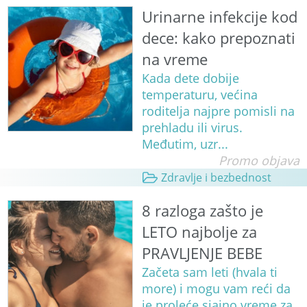
Urinarne infekcije kod
dece: kako prepoznati
na vreme
Kada dete dobije
temperaturu, većina
roditelja najpre pomisli na
prehladu ili virus.
Međutim, uzr...
Promo objava
Zdravlje i bezbednost
8 razloga zašto je
LETO najbolje za
PRAVLJENJE BEBE
Začeta sam leti (hvala ti
more) i mogu vam reći da
je proleće sjajno vreme za