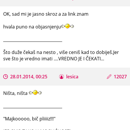
OK, sad mi je jasno skroz a za link znam
hvala puno na objasnjenju
_____________________________
Što duže čekaš na nesto , više ceniš kad to dobiješ.Jer
sve što je vredno imati ....VREDNO JE I ČEKATI...
28.01.2014, 00:25
lesica
12027
Ništa, ništa
_____________________________
"Majkooooo, bič pliiiiz!!!"