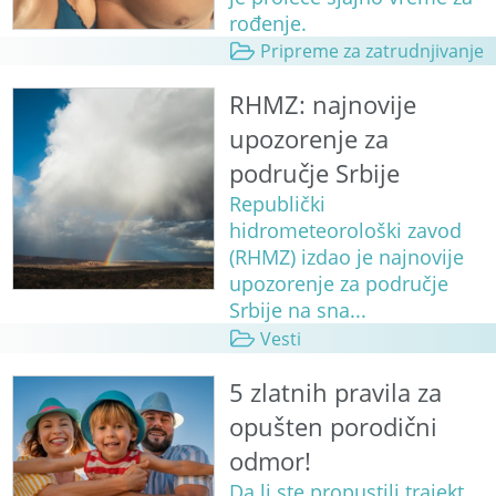
rođenje.
Pripreme za zatrudnjivanje
RHMZ: najnovije
upozorenje za
područje Srbije
Republički
hidrometeorološki zavod
(RHMZ) izdao je najnovije
upozorenje za područje
Srbije na sna...
Vesti
5 zlatnih pravila za
opušten porodični
odmor!
Da li ste propustili trajekt