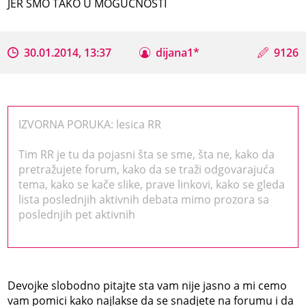
JER SMO TAKO U MOGUĆNOSTI
30.01.2014, 13:37
dijana1*
9126
IZVORNA PORUKA: lesica RR
Tim RR je tu da pojasni šta se sme, šta ne, kako da
pretražujete forum, kako da se traži odgovarajuća
tema, kako se kače slike, prave linkovi, kako se gleda
lista poslednjih aktivnih debata mimo prozora sa
poslednjih pet aktivnih
Devojke slobodno pitajte sta vam nije jasno a mi cemo
vam pomici kako najlakse da se snadjete na forumu i da