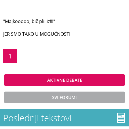
_____________________________
"Majkooooo, bič pliiiiz!!!"
JER SMO TAKO U MOGUĆNOSTI
1
AKTIVNE DEBATE
SVI FORUMI
Poslednji tekstovi