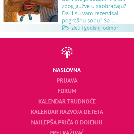
zbog gužve u saobraćaju?
Da li su vam rezervisali
pogrešnu sobu? Sa ...
Izleti i godišnji odmori
NASLOVNA
PRIJAVA
FORUM
KALENDAR TRUDNOĆE
KALENDAR RAZVOJA DETETA
NAJLEPŠA PRIČA O DOJENJU
PRETRAŽIVAČ