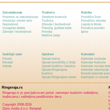
Zatrudnjivanje
Trudnoća
Rubrike
Pripreme za zatrudnjivanje
Simptomi trudnoće
Porodični život
Ovulacija i plodni dani
Trudnica
Porodično zdravlje
Neplodnost
Zdravlje i bezbednost
Lepota & Moda
Usvajanje deteta
Pobačaj, gubitak bebe
Porodica porodici
Zdravlje i bezbednost
Porođaj
Igrice
Matične ćelije
Sadržaji i alati
Spiskovi
Kalendari
Forumi
Spisak imena
Kalendar ovulacije
Recepti
Spisak porodilišta u Srbiji
Kalendar trudnoće
Ankete
Spisak trudilica i čekalica
Kalendar razvoja det
Spisak Ringerajine
Kalendar vakcinacije
trudnice
Kineski kalendar pol
Spisak Ringerajine mame
Kalendari i e-novosti
Ringeraja.rs
Ringeraja.rs je specijalizovani portal, namenjen budućim roditeljima,
B
trudnicama i roditeljima predškolske dece.
H
Copyright 2008-2026
S
Danu media d.o.o. Beograd
I