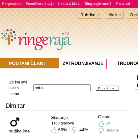
Ringeraja.rs
Porodično zdravlje
Lepota & Moda
Ringerajin vodič
E-novosti
Rubrike
Alati
O po
POSTANI ČLAN!
ZATRUDNJIVANJE
TRUDNO
Upišite ime
ili deo
imena:
Dimitar
Glasaj:
Glasanje:
1168 glasova
ZA
56%
44%
muško ime
PROTIV